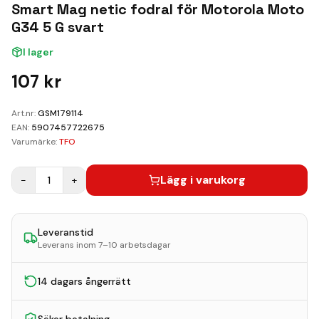
Kundvagn
Smart Mag netic fodral för Motorola Moto
G34 5 G svart
Boka Reparation
I lager
107
kr
Art.nr:
GSM179114
EAN:
5907457722675
Varumärke:
TFO
Lägg i varukorg
−
1
+
Leveranstid
Leverans inom 7–10 arbetsdagar
14 dagars ångerrätt