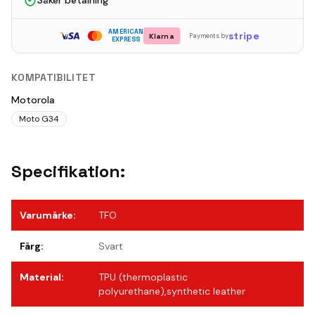
Säker betalning
AMERICAN
stripe
Klarna
Payments by
EXPRESS
KOMPATIBILITET
Motorola
Moto G34
Specifikation:
Varumärke
:
TFO
Färg
:
Svart
Material
:
TPU (thermoplastic
polyurethane),synthetic leather