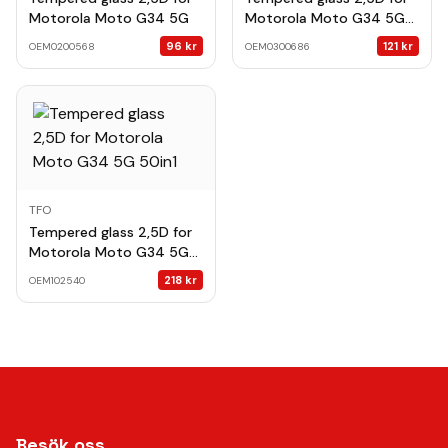
Motorola Moto G34 5G
Motorola Moto G34 5G
10in1
96
kr
121
kr
OEM0200568
OEM0300686
TFO
Tempered glass 2,5D for
Motorola Moto G34 5G
50in1
218
kr
OEM102540
Besök oss