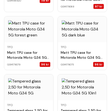
119
kr
GSM186920
5G transparent
97
kr
GSM179068
TFO
TFO
Matt TPU case for
Matt TPU case for
Motorola Moto G34 5G
Motorola Moto G34 5G
forest green
dark blue
96
kr
96
kr
GSM179079
GSM179075
TFO
TFO
Tempered glass 2,5D for
Tempered glass 2,5D for