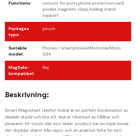
Functions
:
cutouts for ports,phone protection,card
pocket,magnetic clasp,folding stand
support
Packages
pouch
type
:
Suitable
Phones / smartphones/Motorola/Moto
model
:
G34
MagSafe-
Nej
kompatibel
:
Beskrivning:
Smart Magnetiskt telefon fodral är en perfekt kombination av
idealisk skydd och bra stil. skal är tillverkad av hållbar och
pleasant-till-touch slät eco-läder. product har en mjuk insida
det skyddar skärm från repor och en praktisk ficka för kort