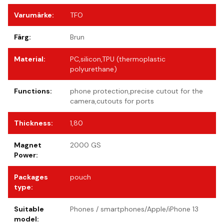
Varumärke
:
TFO
Färg
:
Brun
Material
:
PC,silicon,TPU (thermoplastic
polyurethane)
Functions
:
phone protection,precise cutout for the
camera,cutouts for ports
Thickness
:
1,80
Magnet
2000 GS
Power
:
Packages
pouch
type
:
Suitable
Phones / smartphones/Apple/iPhone 13
model
: