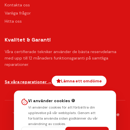
Kontakta oss
Vanliga frågor
Hitta oss
Kvalitet & Garanti
Våra certifierade tekniker använder de bästa reservdelarna
med upp till 12 månaders funktionsgaranti på samtliga
reparationer.
Lämna ett omdöme
Se våra reparationer →
Vi använder cookies 🍪
Vi använder cookies för att förbättra din
AMERICAN
upplevelse på vår webbplats. Genom att
stripe
Klarna.
Payments by
EXPRESS
fortsätta använda sidan godkänner du vår
Integritetspolicy
Radera data
Villkor
Returpolicy
användning av cookies.
© 2026 Mobilkliniken. Alla rättigheter förbehållna.