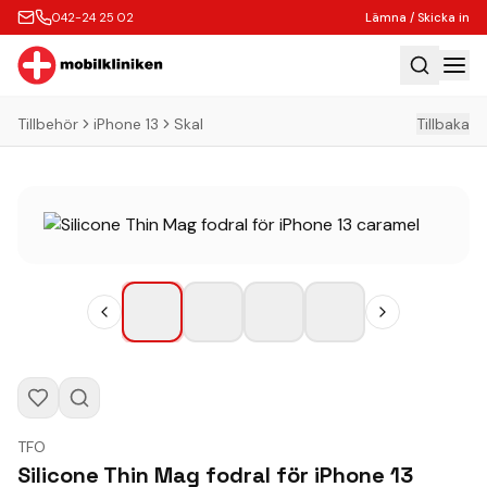
042-24 25 02
Lämna / Skicka in
Tillbehör
iPhone 13
Skal
Tillbaka
Hem
Laga
Köp
Tillbehör
Boka Express
Lämna / Skicka in
Företagskunder
Butik
TFO
Kontakt
Silicone Thin Mag fodral för iPhone 13