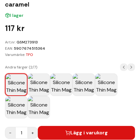
Kundvagn
caramel
I lager
Boka Reparation
117
kr
Art.nr:
GSM273913
EAN:
5907674515364
Varumärke:
TFO
Andra färger (
2
/
7
)
Lägg i varukorg
−
1
+