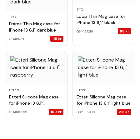
TFO
Loop Thin Mag case for
TFO
iPhone 13 6,1" black
Frame Thin Mag case for
iPhone 13 6,1" dark blue
98
kr
GSM194219
115
kr
GSM197128
Etteri
Etteri
Etteri Silicone Mag case
Etteri Silicone Mag case
for iPhone 13 6,1"
for iPhone 13 6,1" light blue
raspberry
169
kr
218
kr
GSM185999
GSM185980