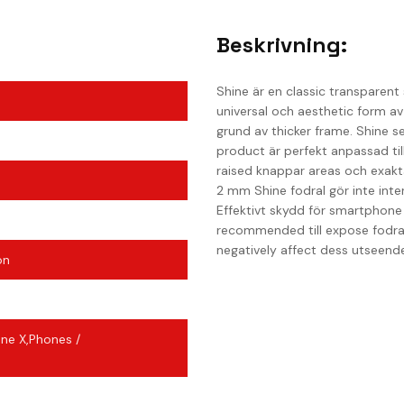
Beskrivning:
Shine är en classic transparent
universal och aesthetic form av
grund av thicker frame. Shine se
product är perfekt anpassad till
raised knappar areas och exakta
2 mm Shine fodral gör inte inter
Effektivt skydd för smartphone 
)
recommended till expose fodral 
negatively affect dess utseend
on
ne X,Phones /