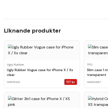
Liknande produkter
Ugly Rubber
TFO
Ugly Rubber Vogue case for iPhone X / Xs
Slim case 1 
clear
transparent
117
kr
GSM176433
GSM039367