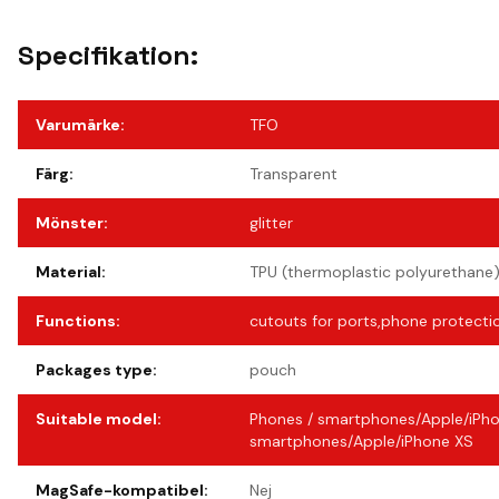
Specifikation:
Varumärke
:
TFO
Färg
:
Transparent
Mönster
:
glitter
Material
:
TPU (thermoplastic polyurethane
Functions
:
cutouts for ports,phone protecti
Packages type
:
pouch
Suitable model
:
Phones / smartphones/Apple/iPho
smartphones/Apple/iPhone XS
MagSafe-kompatibel
:
Nej