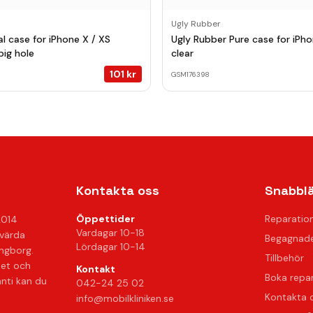
Ugly Rubber
l case for iPhone X / XS
Ugly Rubber Pure case for iPho
big hole
clear
101
kr
GSM176398
Kontakta oss
Snabbl
Öppettider
Reparatio
2014
Vardagar 10-18
svärda
Begagnade
Lördagar 10-14
ingborg.
Tillbehör
het och
Kontakt
Boka repa
anti kan du
042-24 25 02
Kontakta 
info@mobilkliniken.se