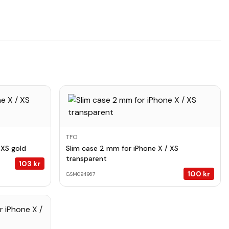
TFO
/ XS gold
Slim case 2 mm for iPhone X / XS
transparent
103
kr
100
kr
GSM094967