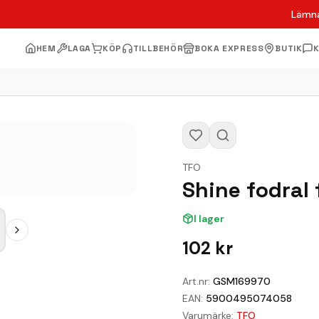
Lämna
HEM
LAGA
KÖP
TILLBEHÖR
BOKA EXPRESS
BUTIK
TFO
Shine fodral 
I lager
102
kr
Art.nr:
GSM169970
EAN:
5900495074058
Varumärke:
TFO