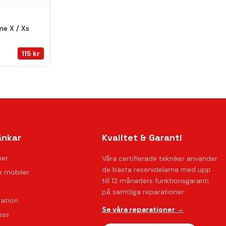
ne X / Xs
115
kr
änkar
Kvalitet & Garanti
ner
Våra certifierade tekniker använder
de bästa reservdelarna med upp
 mobiler
till 12 månaders funktionsgaranti
på samtliga reparationer.
ration
Se våra reparationer →
oss