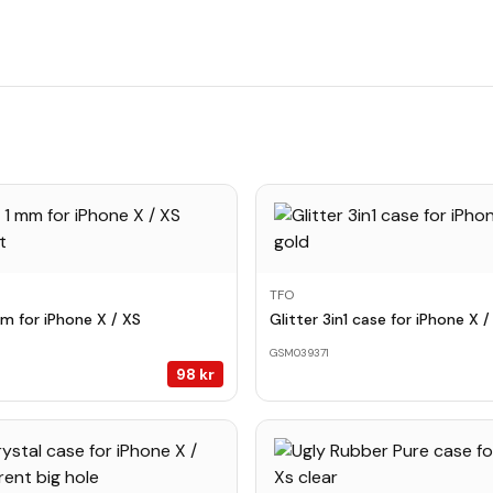
TFO
mm for iPhone X / XS
Glitter 3in1 case for iPhone X 
GSM039371
98
kr