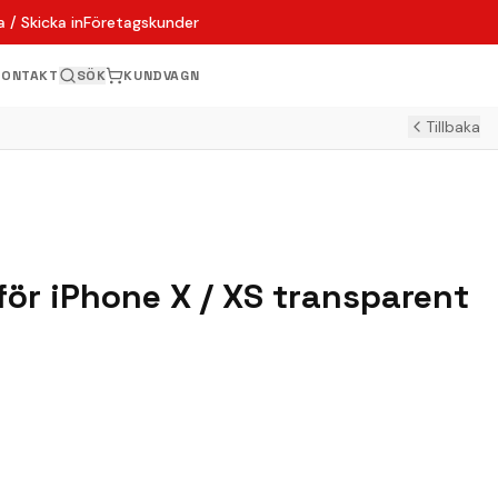
 / Skicka in
Företagskunder
KONTAKT
SÖK
KUNDVAGN
Tillbaka
för iPhone X / XS transparent