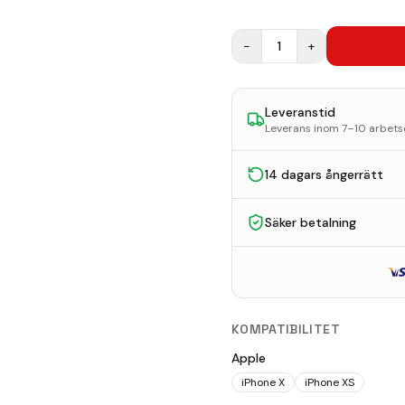
−
1
+
Leveranstid
Leverans inom 7–10 arbet
14 dagars ångerrätt
Säker betalning
KOMPATIBILITET
Apple
iPhone X
iPhone XS