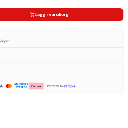
Lägg i varukorg
sdagar
AMERICAN
stripe
Klarna
Payments by
EXPRESS