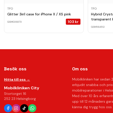
TFO
TFO
Glitter 3in1 case for iPhone X / XS pink
Hybrid Crysta
transparent 
103
kr
GSM039373
GSM184512
Besök oss
Om oss
Mobilkliniken har sedan 
Hitta till oss →
erbjudit snabba och pri
Mobilkliniken City
mobilreparationer i Hels
Stortorget 16
Med över 10 års erfaren
252 23 Helsingborg
upp till 12 månaders gar
känna dig trygg hos oss.