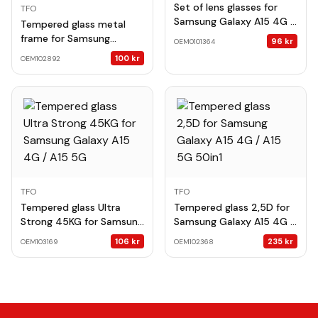
Set of lens glasses for
TFO
Samsung Galaxy A15 4G /
Tempered glass metal
A15 5G black frame (3
frame for Samsung
96
kr
OEM0101364
pcs)
Galaxy A15 4G / A15 5G
100
kr
OEM102892
black frame
TFO
TFO
Tempered glass Ultra
Tempered glass 2,5D for
Strong 45KG for Samsung
Samsung Galaxy A15 4G /
Galaxy A15 4G / A15 5G
A15 5G 50in1
106
kr
235
kr
OEM103169
OEM102368