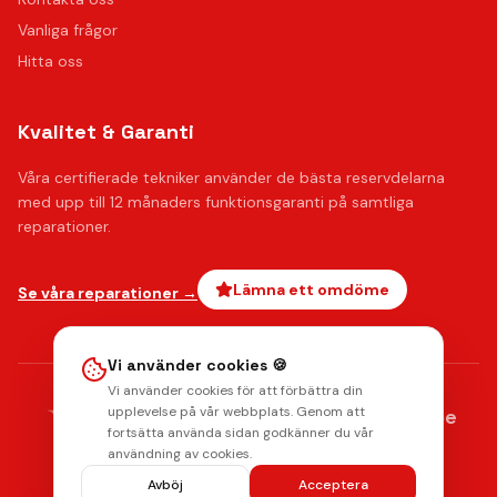
Vanliga frågor
Hitta oss
Kvalitet & Garanti
Våra certifierade tekniker använder de bästa reservdelarna
med upp till 12 månaders funktionsgaranti på samtliga
reparationer.
Lämna ett omdöme
Se våra reparationer →
Vi använder cookies 🍪
Vi använder cookies för att förbättra din
AMERICAN
upplevelse på vår webbplats. Genom att
stripe
Klarna.
Payments by
EXPRESS
fortsätta använda sidan godkänner du vår
Integritetspolicy
Radera data
Villkor
Returpolicy
användning av cookies.
© 2026 Mobilkliniken. Alla rättigheter förbehållna.
Avböj
Acceptera