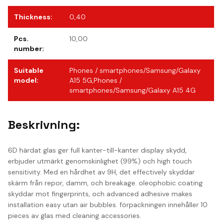
Thickness
:
0,40
Pcs.
10,00
number
:
Suitable
Phones / smartphones/Samsung/Galaxy
model
:
A15 5G,Phones /
smartphones/Samsung/Galaxy A15 4G
Beskrivning:
6D härdat glas ger full kanter-till-kanter display skydd,
erbjuder utmärkt genomskinlighet (99%) och high touch
sensitivity. Med en hårdhet av 9H, det effectively skyddar
skärm från repor, damm, och breakage. oleophobic coating
skyddar mot fingerprints, och advanced adhesive makes
installation easy utan air bubbles. förpackningen innehåller 10
pieces av glas med cleaning accessories.