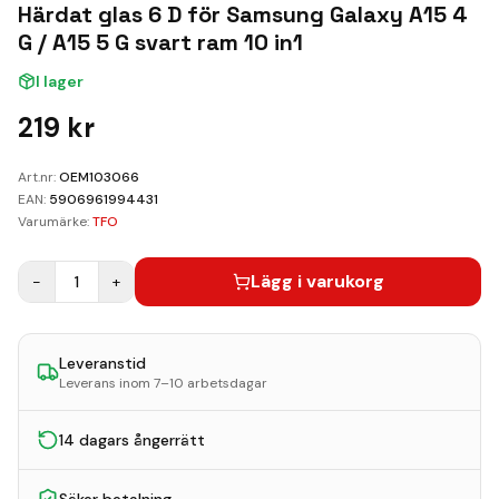
Kundvagn
Härdat glas 6 D för Samsung Galaxy A15 4
G / A15 5 G svart ram 10 in1
Boka Reparation
I lager
219
kr
Art.nr:
OEM103066
EAN:
5906961994431
Varumärke:
TFO
Lägg i varukorg
−
1
+
Leveranstid
Leverans inom 7–10 arbetsdagar
14 dagars ångerrätt