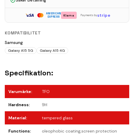
Säker betalning
AMERICAN
stripe
Klarna
Payments by
EXPRESS
KOMPATIBILITET
Samsung
Galaxy A15 5G
Galaxy A15 4G
Specifikation:
Varumärke
:
TFO
Hardness
:
9H
Material
:
tempered glass
Functions
:
oleophobic coating,screen protection