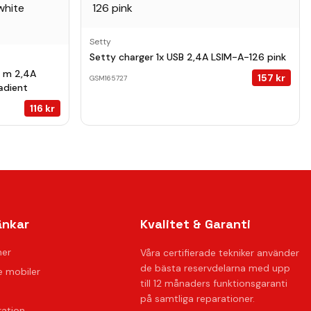
Setty
Setty charger 1x USB 2,4A LSIM-A-126 pink
5 m 2,4A
157
kr
GSM165727
adient
116
kr
änkar
Kvalitet & Garanti
ner
Våra certifierade tekniker använder
de bästa reservdelarna med upp
 mobiler
till 12 månaders funktionsgaranti
på samtliga reparationer.
ration