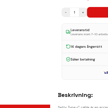
−
1
+
Leveranstid
Leverans inom 7–10 arbet
14 dagars ångerrätt
Säker betalning
Beskrivning:
Setty Type-C cable är en acces