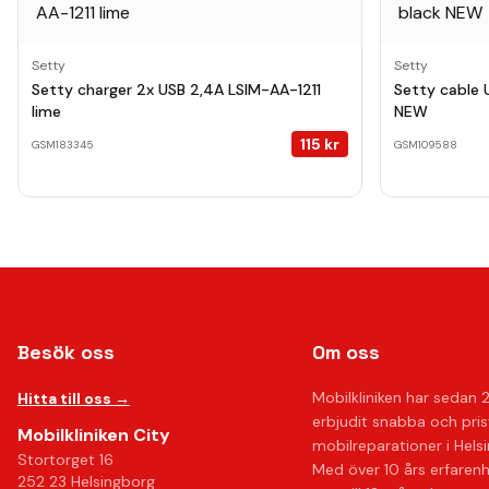
Setty
Setty
Setty charger 2x USB 2,4A LSIM-AA-1211
Setty cable 
lime
NEW
115
kr
GSM183345
GSM109588
Besök oss
Om oss
Mobilkliniken har sedan 
Hitta till oss →
erbjudit snabba och pri
Mobilkliniken City
mobilreparationer i Hels
Stortorget 16
Med över 10 års erfaren
252 23 Helsingborg