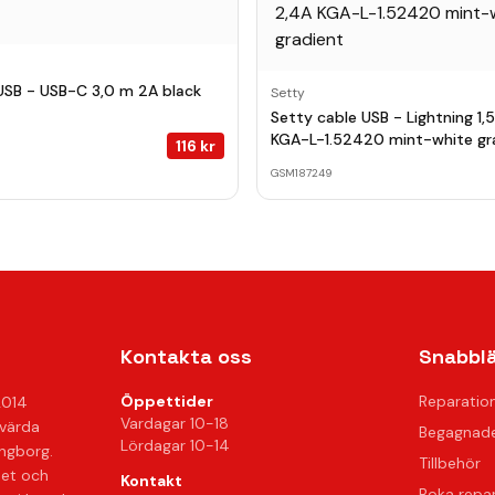
USB - USB-C 3,0 m 2A black
Setty
Setty cable USB - Lightning 1,
KGA-L-1.52420 mint-white gr
116
kr
GSM187249
Kontakta oss
Snabbl
Öppettider
Reparatio
2014
Vardagar 10-18
svärda
Begagnade
Lördagar 10-14
ingborg.
Tillbehör
het och
Kontakt
Boka repa