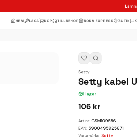
Lämna
HEM
LAGA
KÖP
TILLBEHÖR
BOKA EXPRESS
BUTIK
Setty
Setty kabel U
I lager
106
kr
Art.nr:
GSM109586
EAN:
5900495925671
Varumärke:
Setty