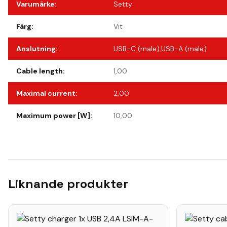
Varumärke
:
Setty
Färg
:
Vit
Anslutning
:
USB-C (male),USB-A (male)
Cable length
:
1,00
Maximal current
:
2,00
Maximum power [W]
:
10,00
Liknande produkter