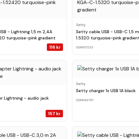
Setty
USB - Lightning 1,5 m 2,4A
Setty cable USB - USB-C 1,5 
0 turquoise-pink gradient
1.5320 turquoise-pink gradien
116
kr
GSM187253
Setty
Setty charger 1x USB 1A black
r Lightning - audio jack
GSM043797
157
kr