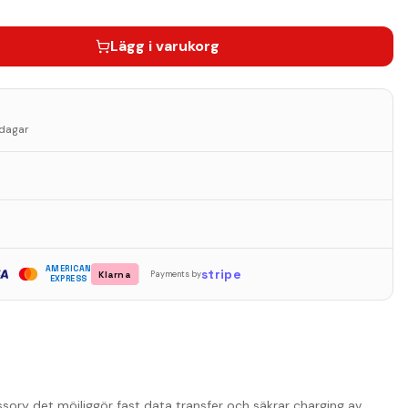
Lägg i varukorg
sdagar
AMERICAN
stripe
Klarna
Payments by
EXPRESS
sory det möjliggör fast data transfer och säkrar charging av