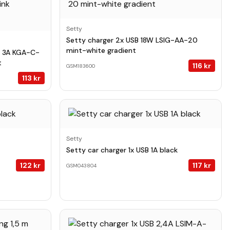
Setty
Setty charger 2x USB 18W LSIG-AA-20
mint-white gradient
m 3A KGA-C-
t
116
kr
GSM183600
113
kr
Setty
Setty car charger 1x USB 1A black
122
kr
117
kr
GSM043804