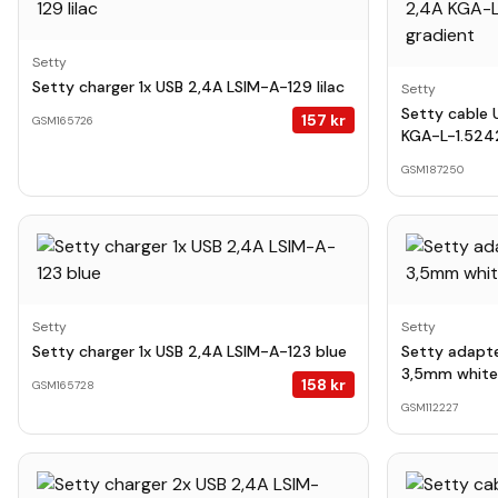
Setty
Setty charger 1x USB 2,4A LSIM-A-129 lilac
Setty
Setty cable 
157
kr
GSM165726
KGA-L-1.5242
GSM187250
Setty
Setty
Setty charger 1x USB 2,4A LSIM-A-123 blue
Setty adapte
3,5mm white
158
kr
GSM165728
GSM112227