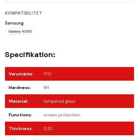
KOMPATIBILITET
Samsung
Galaxy A06S
Specifikation:
Varumärke
:
TFO
Hardness
:
9H
Material
:
tempered glass
Functions
:
screen protection
Thickness
:
0,33