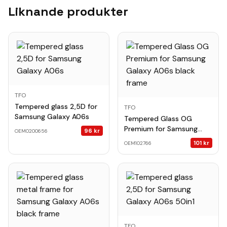
Liknande produkter
TFO
Tempered glass 2,5D for
TFO
Samsung Galaxy A06s
Tempered Glass OG
Premium for Samsung
96
kr
OEM0200656
Galaxy A06s black frame
101
kr
OEM102766
TFO