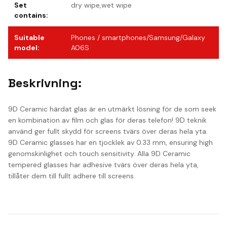
Set
dry wipe,wet wipe
contains
:
Suitable
Phones / smartphones/Samsung/Galaxy
model
:
A06S
Beskrivning:
9D Ceramic härdat glas är en utmärkt lösning för de som seek
en kombination av film och glas för deras telefon! 9D teknik
använd ger fullt skydd för screens tvärs över deras hela yta.
9D Ceramic glasses har en tjocklek av 0.33 mm, ensuring high
genomskinlighet och touch sensitivity. Alla 9D Ceramic
tempered glasses har adhesive tvärs över deras hela yta,
tillåter dem till fullt adhere till screens.