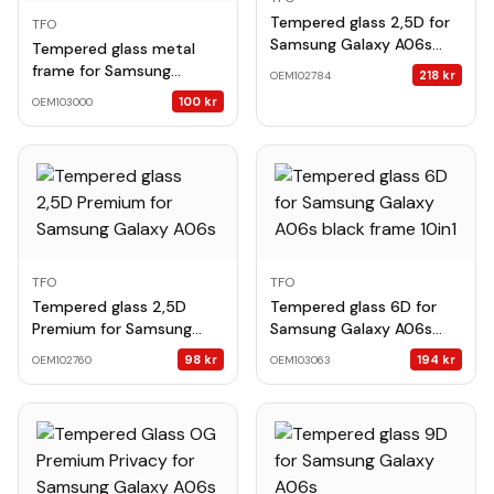
Tempered glass 2,5D for
TFO
Samsung Galaxy A06s
Tempered glass metal
50in1
frame for Samsung
218
kr
OEM102784
Galaxy A06s black frame
100
kr
OEM103000
TFO
TFO
Tempered glass 2,5D
Tempered glass 6D for
Premium for Samsung
Samsung Galaxy A06s
Galaxy A06s
black frame 10in1
98
kr
194
kr
OEM102760
OEM103063