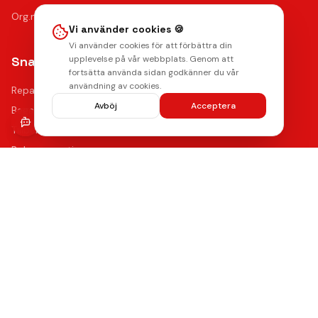
Org.nr: 556946-9199
Vi använder cookies 🍪
Vi använder cookies för att förbättra din
Snabblänkar
upplevelse på vår webbplats. Genom att
fortsätta använda sidan godkänner du vår
användning av cookies.
Reparationer
Avböj
Acceptera
Begagnade mobiler
Tillbehör
Boka reparation
Kontakta oss
Vanliga frågor
Hitta oss
Kvalitet & Garanti
Våra certifierade tekniker använder de bästa reservdelarna
med upp till 12 månaders funktionsgaranti på samtliga
reparationer.