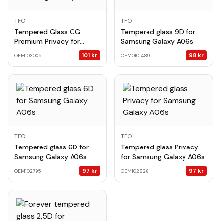
TFO
TFO
Tempered Glass OG
Tempered glass 9D for
Premium Privacy for
Samsung Galaxy A06s
Samsung Galaxy A06s
101
kr
98
kr
OEM103005
OEM0101489
TFO
TFO
Tempered glass 6D for
Tempered glass Privacy
Samsung Galaxy A06s
for Samsung Galaxy A06s
97
kr
97
kr
OEM102795
OEM102828