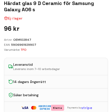
Kundvagn
Härdat glas 9 D Ceramic för Samsung
Galaxy A06 s
Boka Reparation
Ej i lager
96
kr
Art.nr:
OEM102847
EAN:
5906961929907
Varumärke:
TFO
Leveranstid
Leverans inom 7–10 arbetsdagar
14 dagars ångerrätt
Säker betalning
AMERICAN
stripe
Klarna
Payments by
EXPRESS