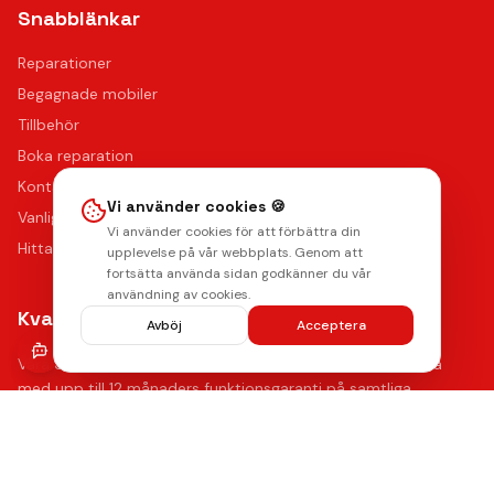
Snabblänkar
Reparationer
Begagnade mobiler
Tillbehör
Boka reparation
Kontakta oss
Vi använder cookies 🍪
Vanliga frågor
Vi använder cookies för att förbättra din
Hitta oss
upplevelse på vår webbplats. Genom att
fortsätta använda sidan godkänner du vår
användning av cookies.
Kvalitet & Garanti
Avböj
Acceptera
Våra certifierade tekniker använder de bästa reservdelarna
med upp till 12 månaders funktionsgaranti på samtliga
reparationer.
Lämna ett omdöme
Se våra reparationer →