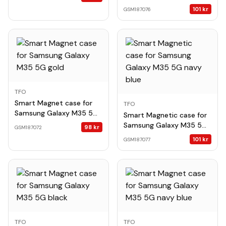
dark green
101
kr
GSM187076
TFO
Smart Magnet case for
TFO
Samsung Galaxy M35 5G
Smart Magnetic case for
gold
Samsung Galaxy M35 5G
98
kr
GSM187072
navy blue
101
kr
GSM187077
TFO
TFO