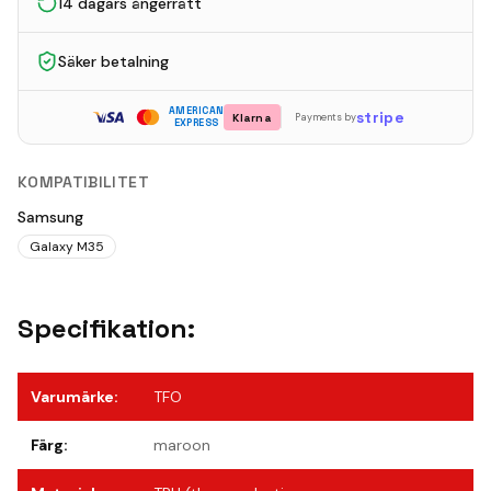
14 dagars ångerrätt
Säker betalning
AMERICAN
stripe
Klarna
Payments by
EXPRESS
KOMPATIBILITET
Samsung
Galaxy M35
Specifikation:
Varumärke
:
TFO
Färg
:
maroon