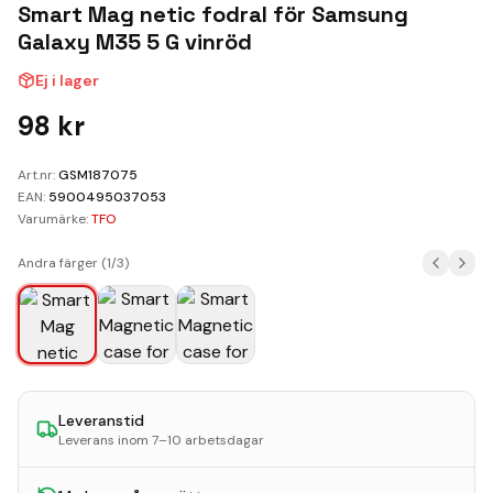
Kundvagn
Smart Mag netic fodral för Samsung
Galaxy M35 5 G vinröd
Boka Reparation
Ej i lager
98
kr
Art.nr:
GSM187075
EAN:
5900495037053
Varumärke:
TFO
Andra färger (
1
/
3
)
Leveranstid
Leverans inom 7–10 arbetsdagar