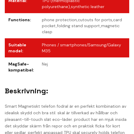
Material
:
TPU (thermoplastic
polyurethane),synthetic leather
Functions
:
phone protection,cutouts for ports,card
pocket,folding stand support,magnetic
clasp
Suitable
Phones / smartphones/Samsung/Galaxy
model
:
M35
MagSafe-
Nej
kompatibel
:
Beskrivning:
Smart Magnetiskt telefon fodral är en perfekt kombination av
idealisk skydd och bra stil. skal är tillverkad av hållbar och
pleasant-till-touch slät eco-läder. product har en mjuk insida
det skyddar skärm från repor och en praktisk ficka för kort
eller sedlar. perfekt anpassad TPU skal securely holds telefon