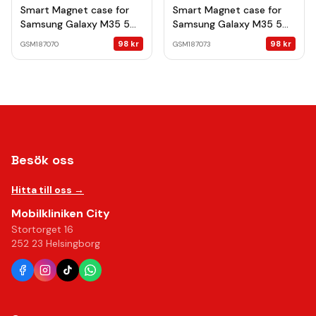
Smart Magnet case for
Smart Magnet case for
Samsung Galaxy M35 5G
Samsung Galaxy M35 5G
black
navy blue
98
kr
98
kr
GSM187070
GSM187073
Besök oss
Hitta till oss →
Mobilkliniken City
Stortorget 16
252 23 Helsingborg