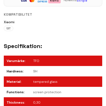
stripe
Klarna
Payments by
EXPRESS
KOMPATIBILITET
Xiaomi
13T
Specifikation:
Varumärke
:
TFO
Hardness
:
9H
Material
:
tempered glass
Functions
:
screen protection
Thickness
:
0,30