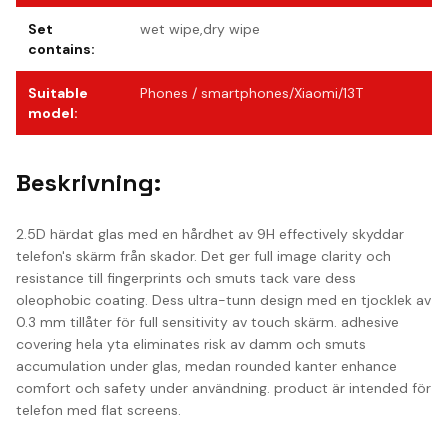
Set
wet wipe,dry wipe
contains
:
Suitable
Phones / smartphones/Xiaomi/13T
model
:
Beskrivning:
2.5D härdat glas med en hårdhet av 9H effectively skyddar
telefon's skärm från skador. Det ger full image clarity och
resistance till fingerprints och smuts tack vare dess
oleophobic coating. Dess ultra-tunn design med en tjocklek av
0.3 mm tillåter för full sensitivity av touch skärm. adhesive
covering hela yta eliminates risk av damm och smuts
accumulation under glas, medan rounded kanter enhance
comfort och safety under användning. product är intended för
telefon med flat screens.