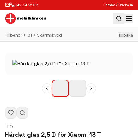
042-24 25 02
Lämna / Skicka in
Tillbehör
13T
Skärmskydd
Tillbaka
Hem
Laga
Köp
Tillbehör
Boka Express
Lämna / Skicka in
Företagskunder
Butik
TFO
Kontakt
Härdat glas 2,5 D för Xiaomi 13 T