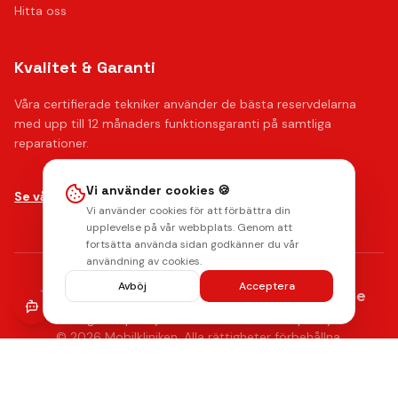
Hitta oss
Kvalitet & Garanti
Våra certifierade tekniker använder de bästa reservdelarna
med upp till 12 månaders funktionsgaranti på samtliga
reparationer.
Vi använder cookies 🍪
Lämna ett omdöme
Se våra reparationer →
Vi använder cookies för att förbättra din
upplevelse på vår webbplats. Genom att
fortsätta använda sidan godkänner du vår
användning av cookies.
Avböj
Acceptera
AMERICAN
stripe
Klarna.
Payments by
EXPRESS
Integritetspolicy
Radera data
Villkor
Returpolicy
© 2026 Mobilkliniken. Alla rättigheter förbehållna.