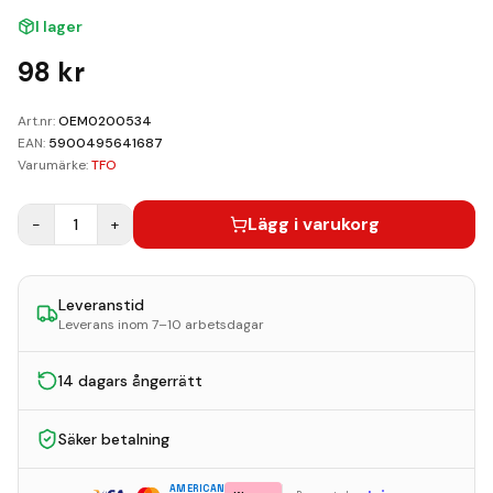
Kundvagn
I lager
Boka Reparation
98
kr
Art.nr:
OEM0200534
EAN:
5900495641687
Varumärke:
TFO
Lägg i varukorg
−
1
+
Leveranstid
Leverans inom 7–10 arbetsdagar
14 dagars ångerrätt
Säker betalning
AMERICAN