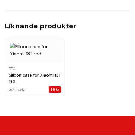
Liknande produkter
TFO
Silicon case for Xiaomi 13T
red
98
kr
GSM177242