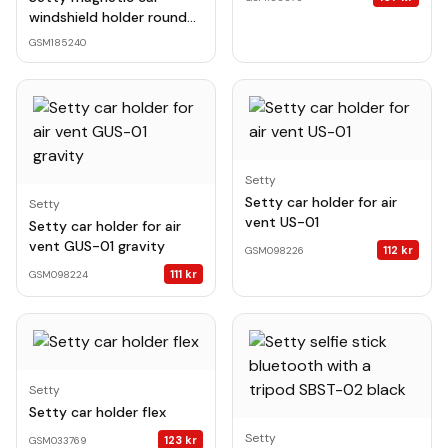
windshield holder round
clear black QUSM-S-RC-
GSM185240
01
Setty
Setty car holder for air
Setty
vent US-01
Setty car holder for air
vent GUS-01 gravity
112
kr
GSM098226
111
kr
GSM098224
Setty
Setty car holder flex
Setty
123
kr
GSM033769