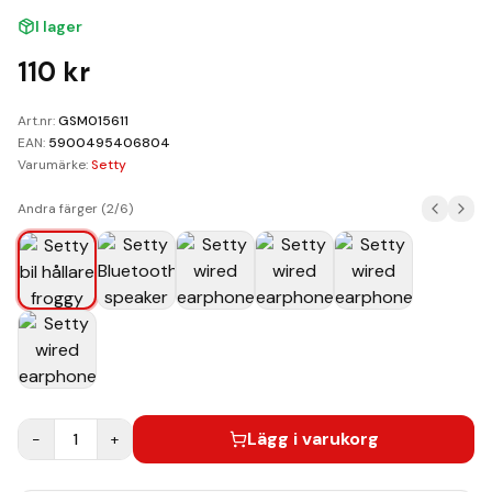
Kundvagn
I lager
Boka Reparation
110
kr
Art.nr:
GSM015611
EAN:
5900495406804
Varumärke:
Setty
Andra färger (
2
/
6
)
Lägg i varukorg
−
1
+