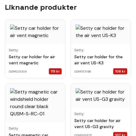
Liknande produkter
Setty
Setty
Setty car holder for air
Setty car holder for the
vent magnetic
air vent US-K3
115
kr
108
kr
GSM028304
GSM187396
Setty
Setty car holder for air
vent US-G3 gravity
Setty
Setty magnetic car
107
kr
GSM188875