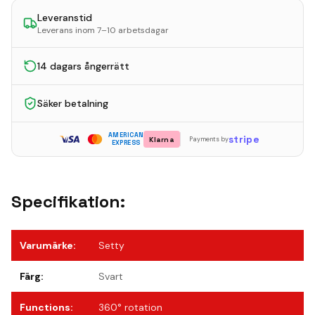
Leveranstid
Leverans inom 7–10 arbetsdagar
14 dagars ångerrätt
Säker betalning
AMERICAN
stripe
Klarna
Payments by
EXPRESS
Specifikation:
Varumärke
:
Setty
Färg
:
Svart
Functions
:
360° rotation