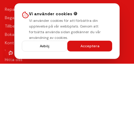
Reparationer
Vi använder cookies 🍪
Begagnade mobiler
Vi använder cookies för att förbättra din
Tillbehör
upplevelse på vår webbplats. Genom att
fortsätta använda sidan godkänner du vår
Boka reparation
användning av cookies.
Kontakta oss
Avböj
Acceptera
Vanliga frågor
Hitta oss
Kvalitet & Garanti
Våra certifierade tekniker använder de bästa reservdelarna
med upp till 12 månaders funktionsgaranti på samtliga
reparationer.
Lämna ett omdöme
Se våra reparationer →