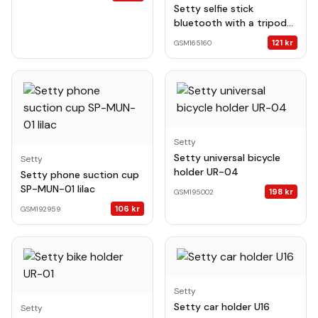
Setty selfie stick
bluetooth with a tripod
SBST-02 black
121
kr
GSM165160
Setty
Setty universal bicycle
Setty
holder UR-04
Setty phone suction cup
SP-MUN-01 lilac
198
kr
GSM195002
106
kr
GSM192959
Setty
Setty car holder U16
Setty