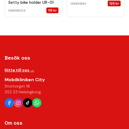
Setty bike holder UR-01
125
kr
GSM019263
115
kr
GSM098229
Besök oss
Hitta till oss →
Mobilkliniken City
Stortorget 16
252 23 Helsingborg
Om oss