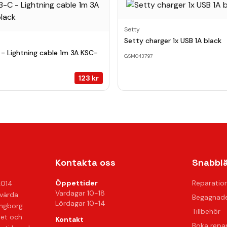
Setty
Setty charger 1x USB 1A black
- Lightning cable 1m 3A KSC-
GSM043797
123
kr
Kontakta oss
Snabbl
Öppettider
Reparatio
2014
Vardagar 10-18
svärda
Begagnade
Lördagar 10-14
ingborg.
Tillbehör
het och
Kontakt
Boka repa