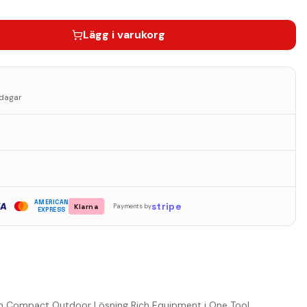
Lägg i varukorg
sdagar
AMERICAN
stripe
Klarna
Payments by
EXPRESS
– en Compact Outdoor Lösning Rich Equipment i One Tool