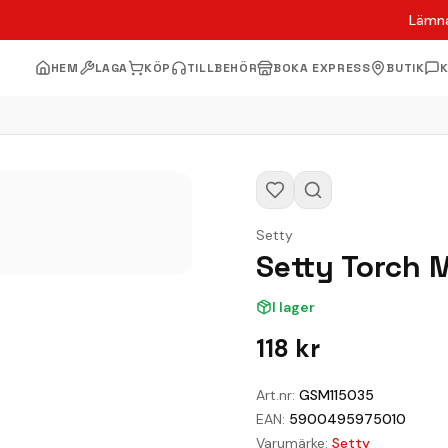
Lämna
HEM
LAGA
KÖP
TILLBEHÖR
BOKA EXPRESS
BUTIK
Setty
Setty Torch M
I lager
118
kr
Art.nr:
GSM115035
EAN:
5900495975010
Varumärke:
Setty