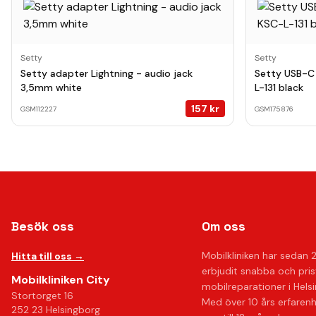
Setty
Setty
Setty adapter Lightning - audio jack
Setty USB-C 
3,5mm white
L-131 black
157
kr
GSM112227
GSM175876
Besök oss
Om oss
Mobilkliniken har sedan 
Hitta till oss →
erbjudit snabba och pri
Mobilkliniken City
mobilreparationer i Hels
Stortorget 16
Med över 10 års erfaren
252 23 Helsingborg