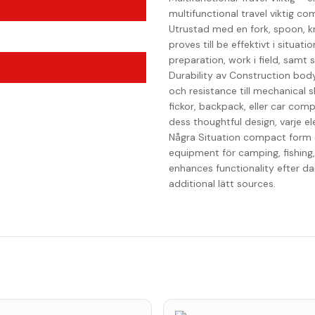
multifunctional travel viktig c
Utrustad med en fork, spoon, kn
proves till be effektivt i situati
preparation, work i field, samt 
Durability av Construction body 
och resistance till mechanical sk
fickor, backpack, eller car comp
dess thoughtful design, varje e
Några Situation compact form o
equipment för camping, fishing, 
enhances functionality efter dark,
additional lätt sources.