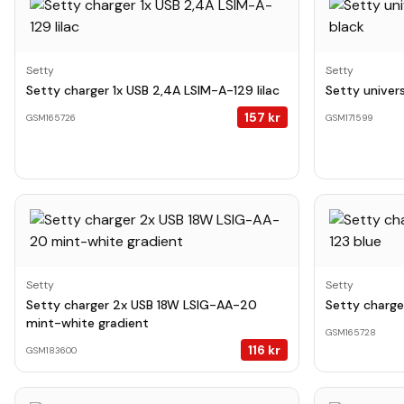
Setty
Setty
Setty charger 1x USB 2,4A LSIM-A-129 lilac
Setty univer
157
kr
GSM165726
GSM171599
Setty
Setty
Setty charger 2x USB 18W LSIG-AA-20
Setty charge
mint-white gradient
GSM165728
116
kr
GSM183600