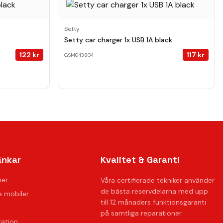
Setty
Setty car charger 1x USB 1A black
122
kr
117
kr
GSM043804
änkar
Kvalitet & Garanti
ner
Våra certifierade tekniker använder
de bästa reservdelarna med upp
 mobiler
till 12 månaders funktionsgaranti
på samtliga reparationer.
ration