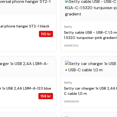
sal phone hanger ST2-1 black
Setty
Setty cable USB - USB-C 1,5 
110
kr
1.5320 turquoise-pink gradien
GSM187253
Setty
r 1x USB 2,4A LSIM-A-123 blue
Setty car charger 1x USB 2,4A 
C cable 1,0 m
158
kr
GSM108845