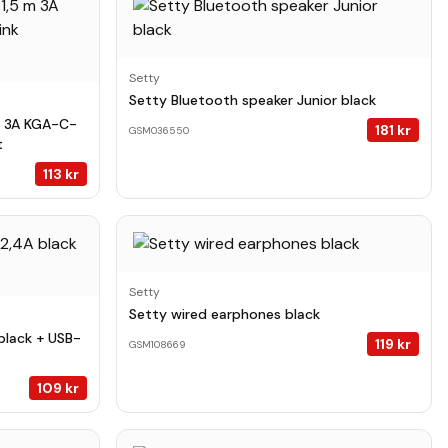
Setty
Setty Bluetooth speaker Junior black
m 3A KGA-C-
181
kr
GSM036550
t
113
kr
Setty
Setty wired earphones black
black + USB-
119
kr
GSM108669
109
kr