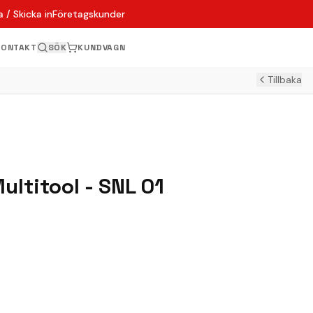
 / Skicka in
Företagskunder
KONTAKT
SÖK
KUNDVAGN
Tillbaka
ultitool - SNL 01