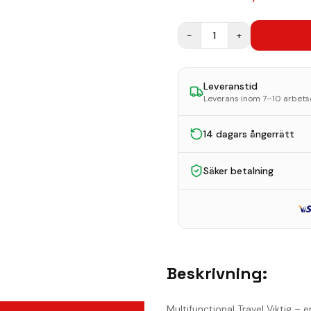
−
1
+
Leveranstid
Leverans inom 7–10 arbet
14 dagars ångerrätt
Säker betalning
Beskrivning:
Multifunctional Travel Viktig 