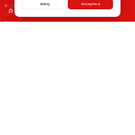
Avböj
Acceptera
Begagnade mobiler
Tillbehör
Boka reparation
Kontakta oss
Vanliga frågor
Hitta oss
Kvalitet & Garanti
Våra certifierade tekniker använder de bästa reservdelarna
med upp till 12 månaders funktionsgaranti på samtliga
reparationer.
Lämna ett omdöme
Se våra reparationer →