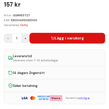
Kundvagn
157
kr
Boka Reparation
Art.nr:
GSM165727
EAN:
5900495033000
Varumärke:
Setty
Lägg i varukorg
−
1
+
Leveranstid
Leverans inom 7–10 arbetsdagar
14 dagars ångerrätt
Säker betalning
AMERICAN
stripe
Klarna
Payments by
EXPRESS