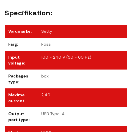
Specifikation:
Varumärke
:
Setty
Färg
:
Rosa
Input
100 - 240 V (50 - 60 Hz)
voltage
:
Packages
box
type
:
Maximal
2,40
current
:
Output
USB Type-A
port type
: