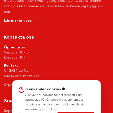
mobilreparationer i Helsingborg. Med över 10 års erfarenhet
och upp till 12 månaders garanti kan du känna dig trygg hos
oss.
Läs mer om oss →
Kontakta oss
Öppettider
Vardagar 10-18
Lördagar 10-14
Kontakt
042-24 25 02
info@mobilkliniken.se
Org.nr: 556946-9199
Vi använder cookies 🍪
Vi använder cookies för att förbättra din
Snabblänkar
upplevelse på vår webbplats. Genom att
fortsätta använda sidan godkänner du vår
användning av cookies.
Reparationer