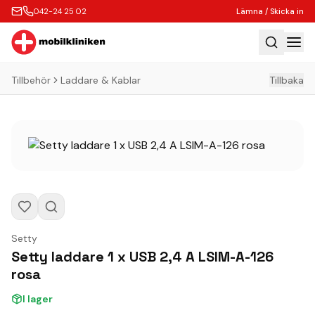
042-24 25 02
Lämna / Skicka in
Tillbehör
Laddare & Kablar
Tillbaka
Hem
Laga
Köp
Tillbehör
Boka Express
Lämna / Skicka in
Setty
Företagskunder
Setty laddare 1 x USB 2,4 A LSIM-A-126
Butik
rosa
Kontakt
I lager