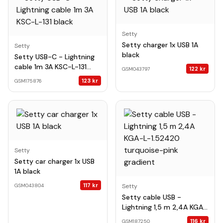
Setty
Setty charger 1x USB 1A
Setty
black
Setty USB-C - Lightning
cable 1m 3A KSC-L-131
122
kr
GSM043797
black
123
kr
GSM175876
Setty
Setty car charger 1x USB
1A black
117
kr
GSM043804
Setty
Setty cable USB -
Lightning 1,5 m 2,4A KGA-
L-1.52420 turquoise-pink
116
kr
GSM187250