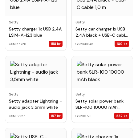
Setty
Setty
Setty charger 1x USB 2,4A
Setty car charger 1x USB
LSIM-A-123 blue
2,4A black + USB-C cable
1,0 m
158
kr
109
kr
GSM165728
GSM108845
Setty
Setty
Setty adapter Lightning -
Setty solar power bank
audio jack 3,5mm white
SLR-100 10000 mAh
black
157
kr
232
kr
GSM112227
GSM115778