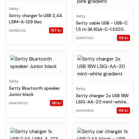
Setty
Setty charger 1x USB 2,4A
Setty
LSIM-A-129 lilac
Setty cable USB - USB-C
1,5 m 3A KGA-C-1.5320
157
kr
GSM165726
turquoise-pink gradient
113
kr
GSM187253
Setty
Setty Bluetooth speaker
Setty
Junior black
Setty charger 2x USB 18W
LSIG-AA-20 mint-white
181
kr
GSM036550
gradient
116
kr
GSM183600