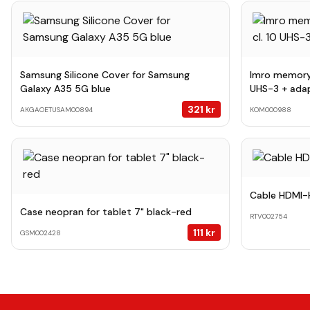
Samsung Silicone Cover for Samsung
Imro memory
Galaxy A35 5G blue
UHS-3 + ada
321
kr
AKGAOETUSAM00894
KOM000988
Cable HDMI-H
Case neopran for tablet 7" black-red
RTV002754
111
kr
GSM002428