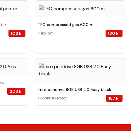
nter
TFO compressed gas 600 ml
103
kr
130
kr
MEK011567
xis
Imro pendrive 8GB USB 2.0 Easy black
203
kr
157
kr
AKKSGPENIMR00002