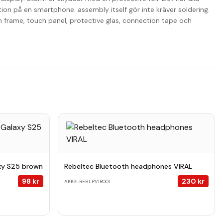
tion på en smartphone. assembly itself gör inte kräver soldering.
en frame, touch panel, protective glas, connection tape och
axy S25 brown
Rebeltec Bluetooth headphones VIRAL
98
kr
230
kr
AKKSLREBLPVIR001