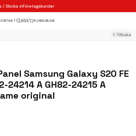
 / Skicka in
Företagskunder
KONTAKT
SÖK
KUNDVAGN
Tillbaka
Panel Samsung Galaxy S20 FE
2-24214 A GH82-24215 A
rame original