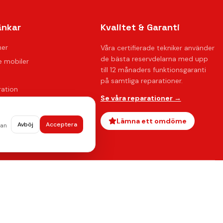
änkar
Kvalitet & Garanti
ner
Våra certifierade tekniker använder
de bästa reservdelarna med upp
 mobiler
till 12 månaders funktionsgaranti
på samtliga reparationer.
ration
Se våra reparationer →
oss
ågor
Lämna ett omdöme
Avböj
Acceptera
dan