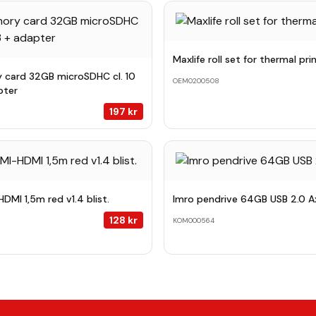
Maxlife roll set for thermal pri
 card 32GB microSDHC cl. 10
OEM0200508
pter
197
kr
DMI 1,5m red v1.4 blist.
Imro pendrive 64GB USB 2.0 A
128
kr
KOM000564