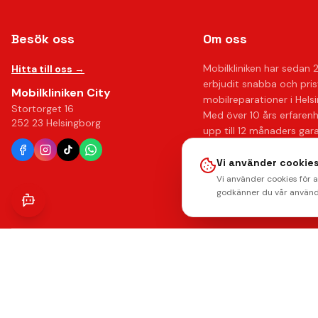
Besök oss
Om oss
Mobilkliniken har sedan 
Hitta till oss →
erbjudit snabba och pri
Mobilkliniken City
mobilreparationer i Hels
Stortorget 16
Med över 10 års erfaren
252 23 Helsingborg
upp till 12 månaders gar
känna dig trygg hos oss.
Vi använder cookies
Läs mer om oss →
Vi använder cookies för 
godkänner du vår använd