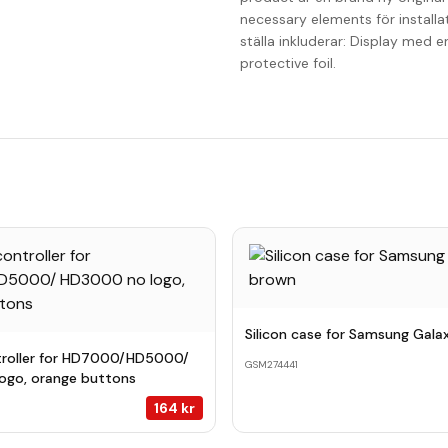
necessary elements för installa
ställa inkluderar: Display med 
protective foil.
Silicon case for Samsung Gal
roller for HD7000/HD5000/
GSM274441
ogo, orange buttons
164
kr