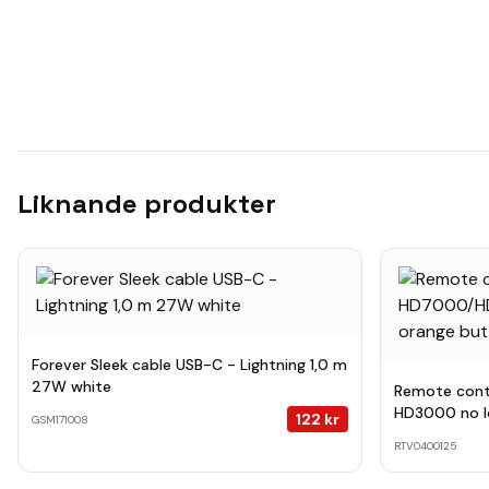
Liknande produkter
Forever Sleek cable USB-C - Lightning 1,0 m
27W white
Remote cont
HD3000 no l
122
kr
GSM171008
RTV0400125