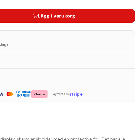
Lägg i varukorg
sdagar
AMERICAN
stripe
Klarna
Payments by
EXPRESS
display. skärm är skyddar med en protective foil. Det har alla