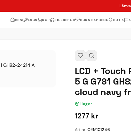
Lämna
HEM
LAGA
KÖP
TILLBEHÖR
BOKA EXPRESS
BUTIK
LCD + Touch 
5 G G781 GH8
cloud navy f
I lager
1277
kr
Art.nr:
OEM101246