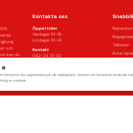
Kontakta oss
Snabbl
Öppettider
Reparatio
2014
Vardagar 10-18
svärda
Begagnade
Lördagar 10-14
ingborg.
Tillbehör
het och
Kontakt
Boka repa
anti kan du
042-24 25 02
Kontakta 
info@mobilkliniken.se
 🍪
Vanliga fr
Org.nr: 556946-9199
att förbättra din upplevelse på vår webbplats. Genom att fortsätta använda si
Hitta oss
ning av cookies.
AMERICAN
stripe
Klarna.
Payments by
EXPRESS
Integritetspolicy
Radera data
Villkor
Returpolicy
© 2026 Mobilkliniken. Alla rättigheter förbehållna.