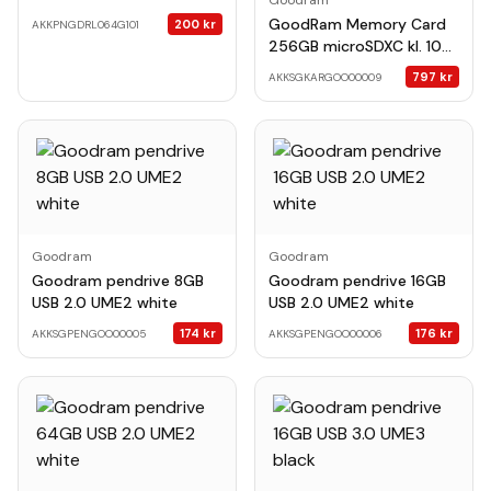
Goodram
GoodRam Memory Card
200
kr
AKKPNGDRL064G101
256GB microSDXC kl. 10
UHS-I 100 / 10 MB/s +
797
kr
AKKSGKARGOO00009
adapter
Goodram
Goodram
Goodram pendrive 8GB
Goodram pendrive 16GB
USB 2.0 UME2 white
USB 2.0 UME2 white
174
kr
176
kr
AKKSGPENGOO00005
AKKSGPENGOO00006