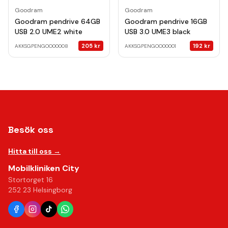
Goodram
Goodram
Goodram pendrive 64GB
Goodram pendrive 16GB
USB 2.0 UME2 white
USB 3.0 UME3 black
205
kr
192
kr
AKKSGPENGOO00008
AKKSGPENGOO00001
Besök oss
Hitta till oss →
Mobilkliniken City
Stortorget 16
252 23 Helsingborg