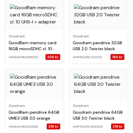
Goodram
Goodram
GoodRam memory card
Goodram pendrive 32GB
16GB microSDHC cl. 10
USB 2.0 Twister black
UHS-I + adapter
200
kr
190
kr
AKKSGKARGDR00010
AKKPNGDRL032G101
Goodram
Goodram
GoodRam pendrive 64GB
Goodram pendrive 64GB
UME3 USB 3.0 orange
USB 3.0 Twister black
216
kr
215
kr
AKKSGKARGOO00016
AKKPNGDRL064G108