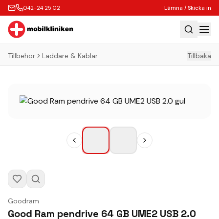
042-24 25 02
Lämna / Skicka in
Tillbehör
Laddare & Kablar
Tillbaka
Hem
Laga
Köp
Tillbehör
Boka Express
Lämna / Skicka in
Företagskunder
Butik
Goodram
Kontakt
Good Ram pendrive 64 GB UME2 USB 2.0