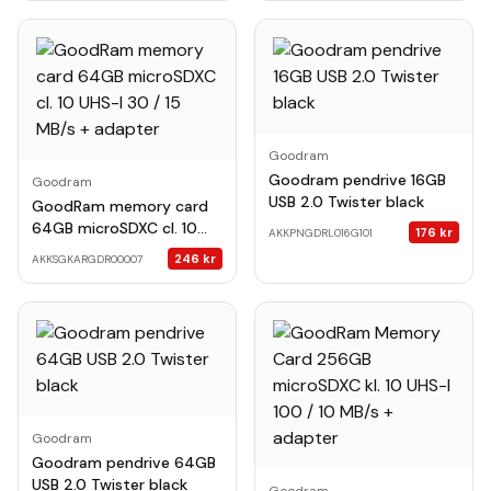
Goodram
Goodram pendrive 16GB
Goodram
USB 2.0 Twister black
GoodRam memory card
64GB microSDXC cl. 10
176
kr
AKKPNGDRL016G101
UHS-I 30 / 15 MB/s +
246
kr
AKKSGKARGDR00007
adapter
Goodram
Goodram pendrive 64GB
USB 2.0 Twister black