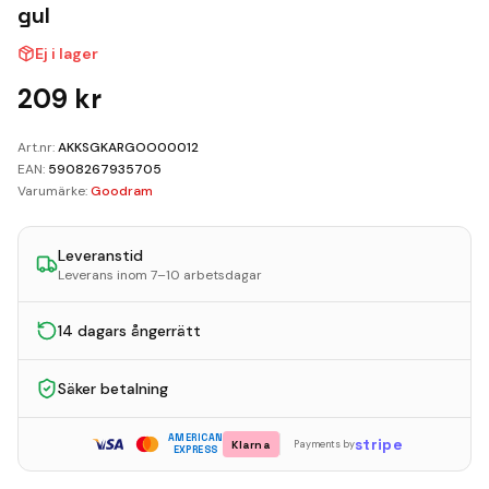
Kundvagn
gul
Ej i lager
Boka Reparation
209
kr
Art.nr:
AKKSGKARGOO00012
EAN:
5908267935705
Varumärke:
Goodram
Leveranstid
Leverans inom 7–10 arbetsdagar
14 dagars ångerrätt
Säker betalning
AMERICAN
stripe
Klarna
Payments by
EXPRESS