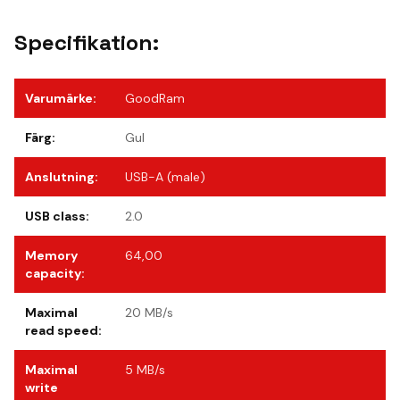
Specifikation:
Varumärke
:
GoodRam
Färg
:
Gul
Anslutning
:
USB-A (male)
USB class
:
2.0
Memory
64,00
capacity
:
Maximal
20 MB/s
read speed
:
Maximal
5 MB/s
write