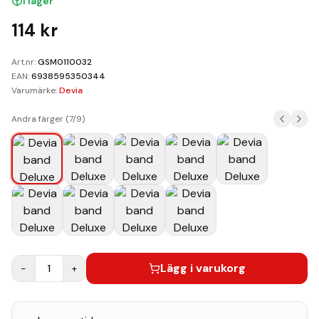
I lager
Kundvagn
114
kr
Boka Reparation
Art.nr:
GSM0110032
EAN:
6938595350344
Varumärke:
Devia
Andra färger (
7
/
9
)
Lägg i varukorg
−
1
+