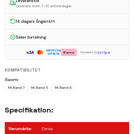
Leveranstid
Leverans inom 7–10 arbetsdagar
14 dagars ångerrätt
Säker betalning
AMERICAN
stripe
Klarna
Payments by
EXPRESS
KOMPATIBILITET
Xiaomi
Mi Band 7
Mi Band 5
Mi Band 6
Specifikation:
Varumärke
:
Devia