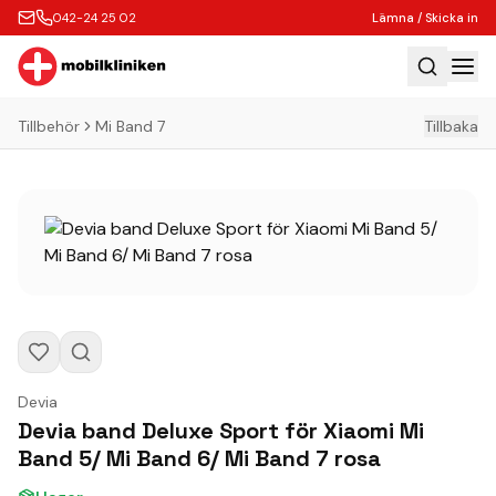
042-24 25 02
Lämna / Skicka in
Tillbehör
Mi Band 7
Tillbaka
Hem
Laga
Köp
Tillbehör
Boka Express
Lämna / Skicka in
Företagskunder
Devia
Butik
Devia band Deluxe Sport för Xiaomi Mi
Band 5/ Mi Band 6/ Mi Band 7 rosa
Kontakt