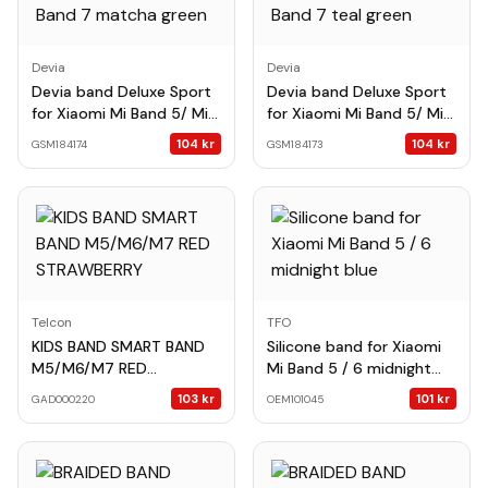
Devia
Devia
Devia band Deluxe Sport
Devia band Deluxe Sport
for Xiaomi Mi Band 5/ Mi
for Xiaomi Mi Band 5/ Mi
Band 6/ Mi Band 7
Band 6/ Mi Band 7 teal
104
kr
104
kr
GSM184174
GSM184173
matcha green
green
Telcon
TFO
KIDS BAND SMART BAND
Silicone band for Xiaomi
M5/M6/M7 RED
Mi Band 5 / 6 midnight
STRAWBERRY
blue
103
kr
101
kr
GAD000220
OEM101045