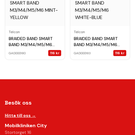
Telcon
Telcon
BRAIDED BAND SMART
BRAIDED BAND SMART
BAND M3/M4/M5/M6
BAND M3/M4/M5/M6
MINT-YELLOW
WHITE-BLUE
116
kr
116
kr
GAD000180
GAD000183
Besök oss
Hitta till oss →
Mobilkliniken City
Stortorget 16