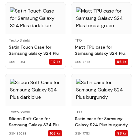
Tecto Shield
TFO
Satin Touch Case for
Matt TPU case for
Samsung Galaxy S24 Plus
Samsung Galaxy S24 Plus
dark blue
forest green
117
kr
96
kr
GSM181964
GSM177891
Tecto Shield
TFO
Silicon Soft Case for
Satin case for Samsung
Samsung Galaxy S24 Plus
Galaxy S24 Plus burgundy
dark blue
102
kr
98
kr
GSM182038
GSM177713