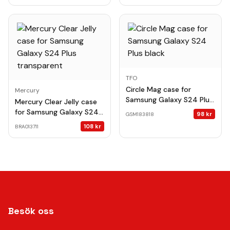
TFO
Circle Mag case for
Mercury
Samsung Galaxy S24 Plus
Mercury Clear Jelly case
black
for Samsung Galaxy S24
98
kr
GSM183818
Plus transparent
108
kr
BRA013711
Besök oss