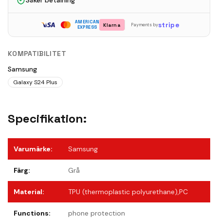
Säker betalning
AMERICAN
stripe
Klarna
Payments by
EXPRESS
KOMPATIBILITET
Samsung
Galaxy S24 Plus
Specifikation:
Varumärke
:
Samsung
Färg
:
Grå
Material
:
TPU (thermoplastic polyurethane),PC
Functions
:
phone protection