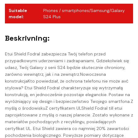
Suitable
Phones / smartphones/Samsung/Galaxy
model
:
S24 Plus
Beskrivning:
Etui Shield Fodral zabezpiecza Twój telefon przed
przypadkowymi uderzeniami i zadrapaniami. Gdziekolwiek się
udasz, Twój Galaxy z serii S24 będzie skutecznie chroniony,
zarówno wewnątrz, jak i na zewnątrz.Nowoczesna
konstrukcjaKto powiedział, że ochrona telefonu nie może avć
stylowa? Etui Shield Fodral charakteryzuje się wytrzymałą
konstrukcją, en jednocześnie pozostaje eleganckie. Postaw na
wyróżniający się design i bezpieczeństwo Twojego smartfona.Z
myślą o środowiskuZ certyfikatem ULShield Fodral till etui
zaprojektowane z myślą o naszej planecie. Zostało wykonane z
materiałów pochodzących z recyklingu, posiadających
certyfikat UL. Etui Shield zawiera co najmniej 20% zawartości
pochodzenia biologicznego. Powyższe pomiary dotyczące