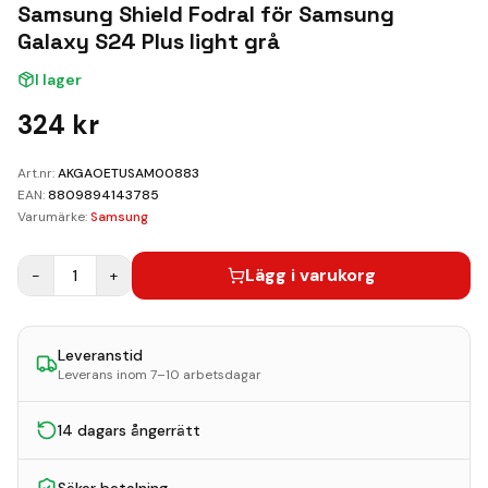
Kundvagn
Samsung Shield Fodral för Samsung
Galaxy S24 Plus light grå
Boka Reparation
I lager
324
kr
Art.nr:
AKGAOETUSAM00883
EAN:
8809894143785
Varumärke:
Samsung
Lägg i varukorg
−
1
+
Leveranstid
Leverans inom 7–10 arbetsdagar
14 dagars ångerrätt