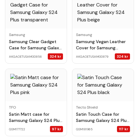
Samsung
Samsung
Samsung Clear Gadget
Samsung Vegan Leather
Case for Samsung Galaxy
Cover for Samsung
S24 Plus transparent
Galaxy S24 Plus beige
324
kr
324
kr
AKGAOETUSAM00856
AKGAOETUSAM00879
TFO
Tecto Shield
Satin Matt case for
Satin Touch Case for
Samsung Galaxy S24 Plus
Samsung Galaxy S24 Plus
pink
black
97
kr
117
kr
GSM177722
GSM181965