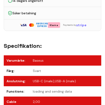
14 dagars ångerrätt
Säker betalning
AMERICAN
stripe
Klarna
Payments by
EXPRESS
Specifikation:
Varumärke
:
Baseus
Färg
:
Svart
Anslutning
:
USB-C (male),USB-A (male)
Functions
:
loading and sending data
Cable
2,00