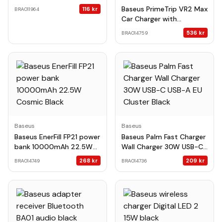
OTG
Baseus PrimeTrip VR2 Max
116
kr
BRA011964
Car Charger with
Retractable Cable 3C+U
536
kr
BRA014759
100W Cosmic Black
Baseus
Baseus
Baseus EnerFill FP21 power
Baseus Palm Fast Charger
bank 10000mAh 22.5W
Wall Charger 30W USB-C
Cosmic Black
USB-A EU Cluster Black
268
kr
209
kr
BRA014749
BRA014736