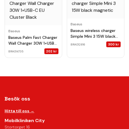
Baseus
Baseus wireless charger
Baseus
Simple Mini 3 15W black
Baseus Palm Fast Charger
magnetic
Wall Charger 30W 1×USB-
300
kr
BRA012816
C EU Cluster Black
202
kr
BRA014735
Besök oss
Hitta till oss →
Mobilkliniken City
Stortorget 16