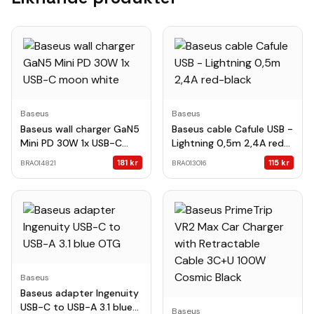
Baseus
Baseus
Baseus wall charger GaN5
Baseus cable Cafule USB -
Mini PD 30W 1x USB-C
Lightning 0,5m 2,4A red-
moon white
black
181
kr
115
kr
BRA014821
BRA013016
Baseus
Baseus adapter Ingenuity
USB-C to USB-A 3.1 blue
Baseus