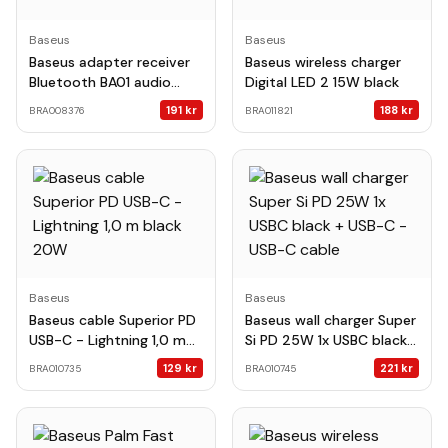
Baseus
Baseus
Baseus adapter receiver
Baseus wireless charger
Bluetooth BA01 audio
Digital LED 2 15W black
black
191
kr
188
kr
BRA008376
BRA011821
Baseus
Baseus
Baseus cable Superior PD
Baseus wall charger Super
USB-C - Lightning 1,0 m
Si PD 25W 1x USBC black +
black 20W
USB-C - USB-C cable
129
kr
221
kr
BRA010735
BRA010745