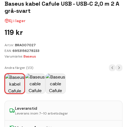
Kundvagn
Baseus kabel Cafule USB - USB-C 2,0 m 2 A
grå-svart
Boka Reparation
Ej i lager
119
kr
Art.nr:
BRA007027
EAN:
6953156278233
Varumärke:
Baseus
Andra färger (
1
/
3
)
Leveranstid
Leverans inom 7–10 arbetsdagar