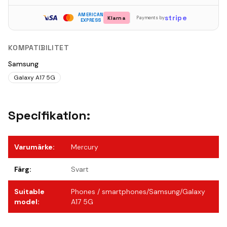
AMERICAN
stripe
Klarna
Payments by
EXPRESS
KOMPATIBILITET
Samsung
Galaxy A17 5G
Specifikation:
Varumärke
:
Mercury
Färg
:
Svart
Suitable
Phones / smartphones/Samsung/Galaxy
model
:
A17 5G