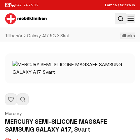
042-24 25 02
Lämna / Skicka in
Tillbehör
Galaxy A17 5G
Skal
Tillbaka
Hem
Laga
Köp
Tillbehör
Boka Express
Lämna / Skicka in
Företagskunder
Mercury
Butik
MERCURY SEMI-SILICONE MAGSAFE
SAMSUNG GALAXY A17, Svart
Kontakt