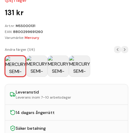
Ej i lager
Kundvagn
131
kr
Boka Reparation
Art.nr:
MSS000131
EAN:
8800299691260
Varumärke:
Mercury
Andra färger (
1
/
4
)
Leveranstid
Leverans inom 7–10 arbetsdagar
14 dagars ångerrätt
Säker betalning