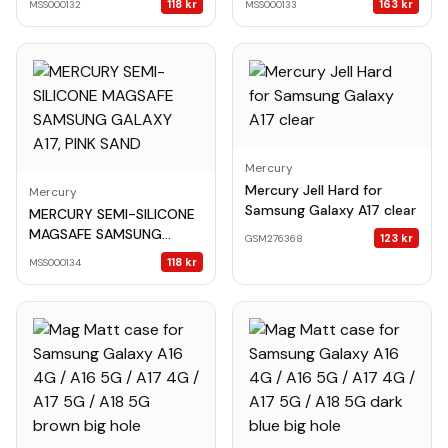
118
kr
163
kr
MSS000132
MSS000133
Mercury
Mercury Jell Hard for
Mercury
Samsung Galaxy A17 clear
MERCURY SEMI-SILICONE
MAGSAFE SAMSUNG
123
kr
GSM276368
GALAXY A17, PINK SAND
118
kr
MSS000134