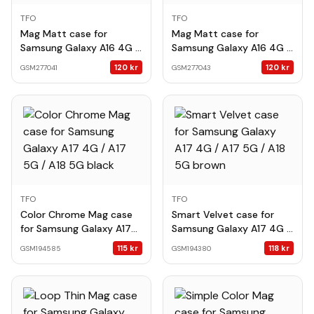
TFO
TFO
Mag Matt case for
Mag Matt case for
Samsung Galaxy A16 4G /
Samsung Galaxy A16 4G /
A16 5G / A17 4G / A17 5G
A16 5G / A17 4G / A17 5G
120
kr
120
kr
GSM277041
GSM277043
/ A18 5G brown big hole
/ A18 5G dark blue big
hole
TFO
TFO
Color Chrome Mag case
Smart Velvet case for
for Samsung Galaxy A17
Samsung Galaxy A17 4G /
4G / A17 5G / A18 5G
A17 5G / A18 5G brown
115
kr
118
kr
GSM194585
GSM194380
black