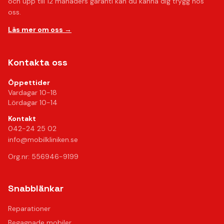
och upp till 12 månaders garanti kan du känna dig trygg hos
oss.
Läs mer om oss →
Kontakta oss
Öppettider
Vardagar 10-18
Lördagar 10-14
Kontakt
042-24 25 02
info@mobilkliniken.se
Org.nr: 556946-9199
Snabblänkar
Reparationer
Begagnade mobiler