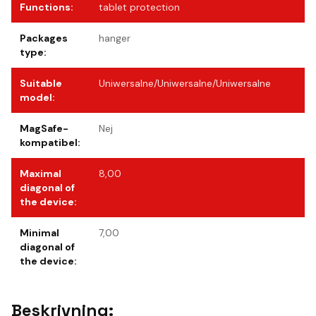
Functions
:
tablet protection
Packages
hanger
type
:
Suitable
Uniwersalne/Uniwersalne/Uniwersalne
model
:
MagSafe-
Nej
kompatibel
:
Maximal
8,00
diagonal of
the device
:
Minimal
7,00
diagonal of
the device
:
Beskrivning: