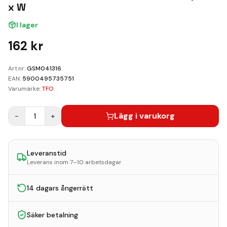
Kundvagn
x W
I lager
Boka Reparation
162
kr
Art.nr:
GSM041316
EAN:
5900495735751
Varumärke:
TFO
Lägg i varukorg
−
1
+
Leveranstid
Leverans inom 7–10 arbetsdagar
14 dagars ångerrätt
Säker betalning