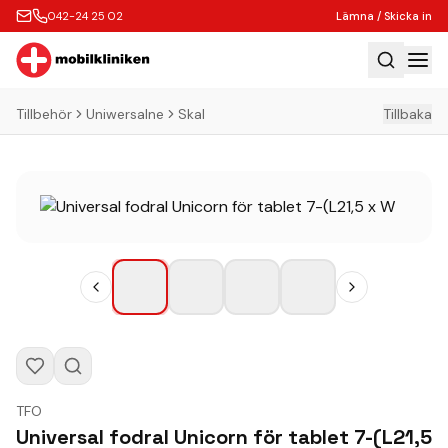
042-24 25 02
Lämna / Skicka in
Tillbehör
Uniwersalne
Skal
Tillbaka
Hem
Laga
Köp
Tillbehör
Boka Express
Lämna / Skicka in
Företagskunder
Butik
TFO
Kontakt
Universal fodral Unicorn för tablet 7-(L21,5