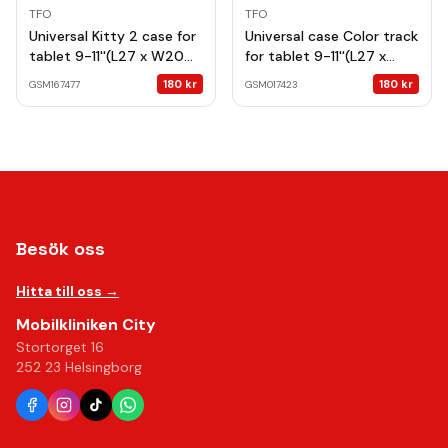
TFO
TFO
Universal Kitty 2 case for
Universal case Color track
tablet 9-11''(L27 x W20
for tablet 9-11''(L27 x
cm)
W20 cm)
180
kr
180
kr
GSM167477
GSM017423
Besök oss
Hitta till oss →
Mobilkliniken City
Stortorget 16
252 23 Helsingborg