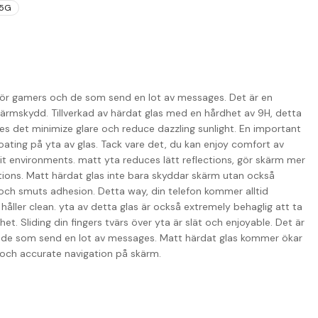
 5G
 för gamers och de som send en lot av messages. Det är en
rmskydd. Tillverkad av härdat glas med en hårdhet av 9H, detta
ties det minimize glare och reduce dazzling sunlight. En important
ating på yta av glas. Tack vare det, du kan enjoy comfort av
 lit environments. matt yta reduces lätt reflections, gör skärm mer
ditions. Matt härdat glas inte bara skyddar skärm utan också
och smuts adhesion. Detta way, din telefon kommer alltid
l håller clean. yta av detta glas är också extremely behaglig att ta
. Sliding din fingers tvärs över yta är slät och enjoyable. Det är
er de som send en lot av messages. Matt härdat glas kommer ökar
ät och accurate navigation på skärm.