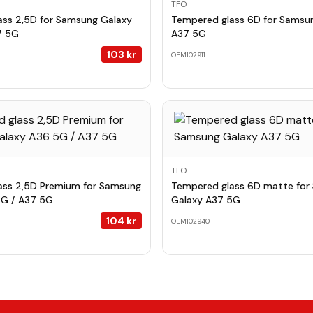
TFO
ass 2,5D for Samsung Galaxy
Tempered glass 6D for Samsu
7 5G
A37 5G
103
kr
OEM102911
TFO
ass 2,5D Premium for Samsung
Tempered glass 6D matte for
5G / A37 5G
Galaxy A37 5G
104
kr
OEM102940