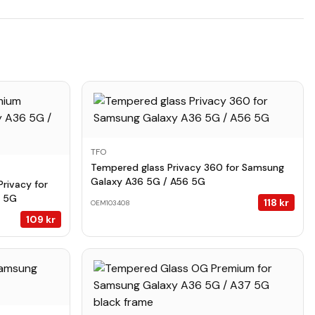
TFO
Tempered glass Privacy 360 for Samsung
Galaxy A36 5G / A56 5G
rivacy for
6 5G
118
kr
OEM103408
109
kr