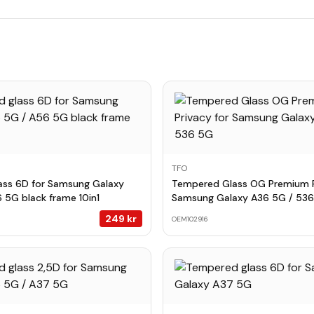
TFO
ass 6D for Samsung Galaxy
Tempered Glass OG Premium P
 5G black frame 10in1
Samsung Galaxy A36 5G / 53
249
kr
OEM102916