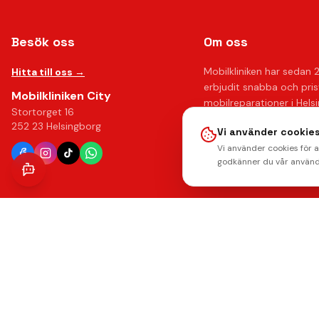
Besök oss
Om oss
Mobilkliniken har sedan 
Hitta till oss →
erbjudit snabba och pri
Mobilkliniken City
mobilreparationer i Hels
Stortorget 16
Med över 10 års erfaren
252 23 Helsingborg
Vi använder cookies
upp till 12 månaders gar
Vi använder cookies för 
känna dig trygg hos oss.
godkänner du vår använd
Läs mer om oss →