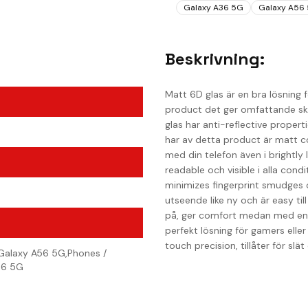
Galaxy A36 5G
Galaxy A56
Beskrivning:
Matt 6D glas är en bra lösning
product det ger omfattande skä
glas har anti-reflective proper
har av detta product är matt co
med din telefon även i brightly
readable och visible i alla con
minimizes fingerprint smudges 
utseende like ny och är easy til
på, ger comfort medan med enhet
perfekt lösning för gamers ell
touch precision, tillåter för sl
alaxy A56 5G,Phones /
36 5G