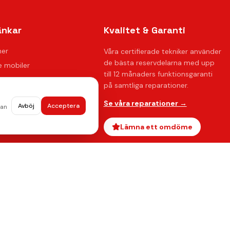
änkar
Kvalitet & Garanti
ner
Våra certifierade tekniker använder
de bästa reservdelarna med upp
 mobiler
till 12 månaders funktionsgaranti
på samtliga reparationer.
ration
Se våra reparationer →
Avböj
Acceptera
dan
oss
ågor
Lämna ett omdöme