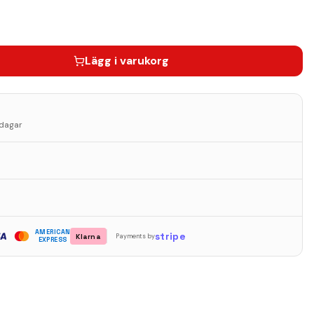
Lägg i varukorg
sdagar
AMERICAN
stripe
Klarna
Payments by
EXPRESS