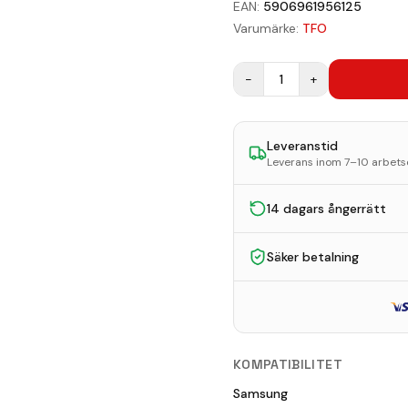
EAN:
5906961956125
Varumärke:
TFO
−
1
+
Leveranstid
Leverans inom 7–10 arbet
14 dagars ångerrätt
Säker betalning
KOMPATIBILITET
Samsung