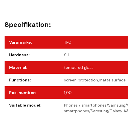
Specifikation:
Varumärke
:
TFO
Hardness
:
9H
Material
:
tempered glass
Functions
:
screen protection,matte surface
Pcs. number
:
1,00
Suitable model
:
Phones / smartphones/Samsung/G
smartphones/Samsung/Galaxy A