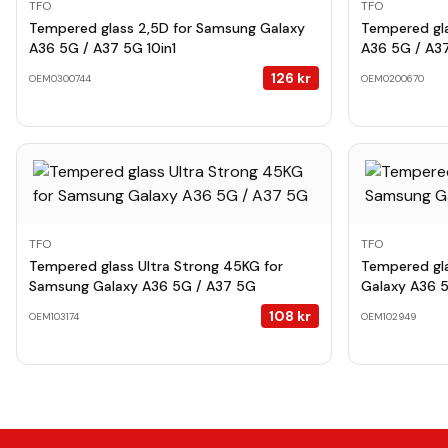
TFO
TFO
Tempered glass 2,5D for Samsung Galaxy
Tempered gl
A36 5G / A37 5G 10in1
A36 5G / A3
126
kr
OEM0300744
OEM0200670
TFO
TFO
Tempered glass Ultra Strong 45KG for
Tempered gl
Samsung Galaxy A36 5G / A37 5G
Galaxy A36 
108
kr
OEM103174
OEM102949