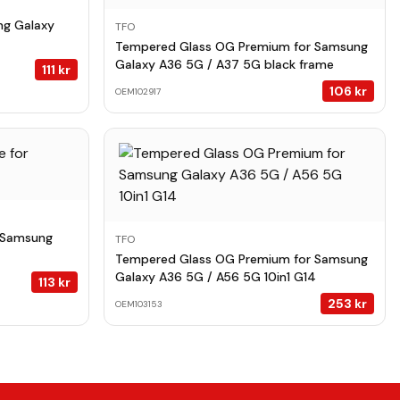
ng Galaxy
TFO
Tempered Glass OG Premium for Samsung
Galaxy A36 5G / A37 5G black frame
111
kr
106
kr
OEM102917
 Samsung
TFO
Tempered Glass OG Premium for Samsung
Galaxy A36 5G / A56 5G 10in1 G14
113
kr
253
kr
OEM103153