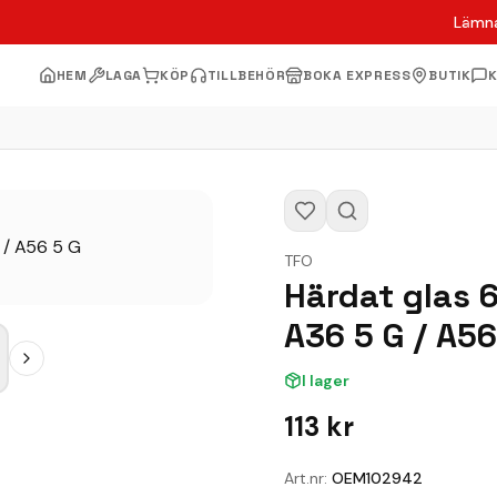
Lämna
HEM
LAGA
KÖP
TILLBEHÖR
BOKA EXPRESS
BUTIK
TFO
Härdat glas 
A36 5 G / A56
I lager
113
kr
Art.nr:
OEM102942