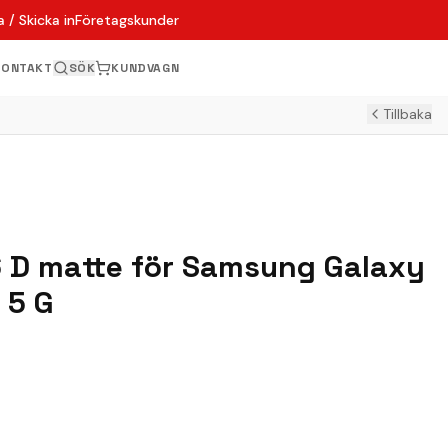
 / Skicka in
Företagskunder
KONTAKT
SÖK
KUNDVAGN
Tillbaka
6 D matte för Samsung Galaxy
 5 G