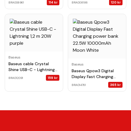
black
black
114
kr
120
kr
BRA006961
BRA008186
Baseus
Baseus cable Crystal
Baseus
Shine USB-C - Lightning
Baseus Qpow3 Digital
1,2 m 20W purple
Display Fast Charging
159
kr
BRA012091
power bank 22.5W
365
kr
BRA014761
10000mAh Moon White