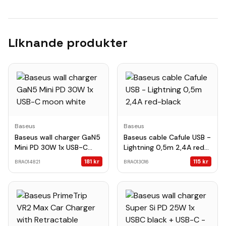
Liknande produkter
Baseus
Baseus
Baseus wall charger GaN5
Baseus cable Cafule USB -
Mini PD 30W 1x USB-C
Lightning 0,5m 2,4A red-
moon white
black
181
kr
115
kr
BRA014821
BRA013016