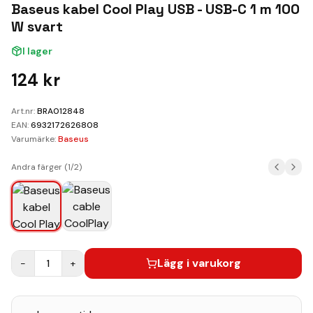
Kundvagn
Baseus kabel Cool Play USB - USB-C 1 m 100
W svart
Boka Reparation
I lager
124
kr
Art.nr:
BRA012848
EAN:
6932172626808
Varumärke:
Baseus
Andra färger (
1
/
2
)
Lägg i varukorg
−
1
+