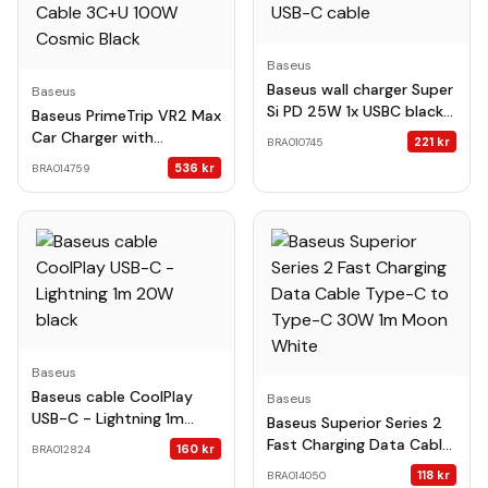
Baseus
Baseus wall charger Super
Baseus
Si PD 25W 1x USBC black +
Baseus PrimeTrip VR2 Max
USB-C - USB-C cable
Car Charger with
221
kr
BRA010745
Retractable Cable 3C+U
536
kr
BRA014759
100W Cosmic Black
Baseus
Baseus cable CoolPlay
Baseus
USB-C - Lightning 1m
Baseus Superior Series 2
20W black
Fast Charging Data Cable
160
kr
BRA012824
Type-C to Type-C 30W
118
kr
BRA014050