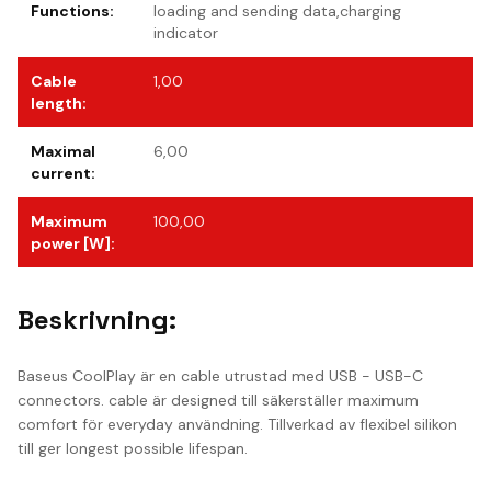
Functions
:
loading and sending data,charging
indicator
Cable
1,00
length
:
Maximal
6,00
current
:
Maximum
100,00
power [W]
:
Beskrivning:
Baseus CoolPlay är en cable utrustad med USB - USB-C
connectors. cable är designed till säkerställer maximum
comfort för everyday användning. Tillverkad av flexibel silikon
till ger longest possible lifespan.