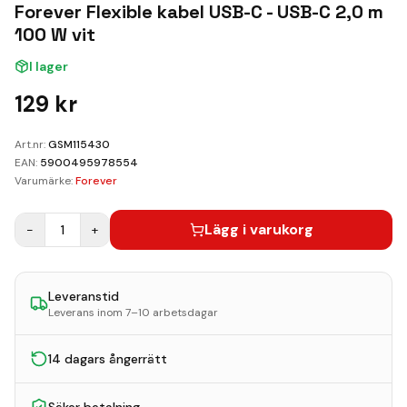
Kundvagn
Forever Flexible kabel USB-C - USB-C 2,0 m
100 W vit
Boka Reparation
I lager
129
kr
Art.nr:
GSM115430
EAN:
5900495978554
Varumärke:
Forever
Lägg i varukorg
−
1
+
Leveranstid
Leverans inom 7–10 arbetsdagar
14 dagars ångerrätt