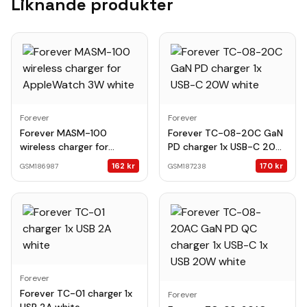
Liknande produkter
Forever
Forever
Forever MASM-100
Forever TC-08-20C GaN
wireless charger for
PD charger 1x USB-C 20W
AppleWatch 3W white
white
162
kr
170
kr
GSM186987
GSM187238
Forever
Forever TC-01 charger 1x
Forever