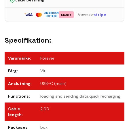
Säker betalning
AMERICAN
stripe
Klarna
Payments by
EXPRESS
Specifikation:
Varumärke
:
Forever
Färg
:
Vit
Anslutning
:
USB-C (male)
Functions
:
loading and sending data,quick recharging
Cable
2,00
length
:
Packages
box