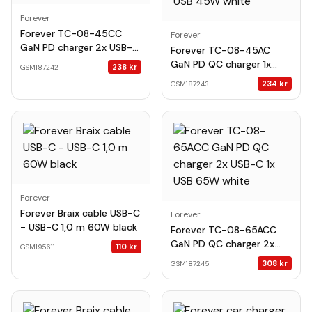
Forever
Forever TC-08-45CC
Forever
GaN PD charger 2x USB-C
Forever TC-08-45AC
45W white
GaN PD QC charger 1x
238
kr
GSM187242
USB-C 1x USB 45W white
234
kr
GSM187243
Forever
Forever Braix cable USB-C
Forever
- USB-C 1,0 m 60W black
Forever TC-08-65ACC
GaN PD QC charger 2x
110
kr
GSM195611
USB-C 1x USB 65W white
308
kr
GSM187245