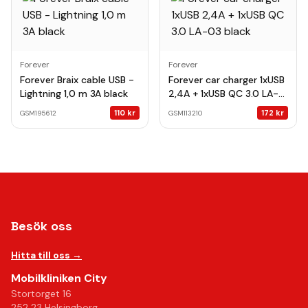
Forever
Forever
Forever Braix cable USB -
Forever car charger 1xUSB
Lightning 1,0 m 3A black
2,4A + 1xUSB QC 3.0 LA-
03 black
110
kr
172
kr
GSM195612
GSM113210
Besök oss
Hitta till oss →
Mobilkliniken City
Stortorget 16
252 23 Helsingborg