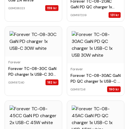
USB 2A white
Forever TC-08-20AC
GaN PD QC charger 1x
159
kr
GSM036323
USB-C 1x USB 20W white
131
kr
GSM187239
Forever
Forever TC-08-30C GaN
Forever
PD charger 1x USB-C 30W
Forever TC-08-30AC GaN
white
PD QC charger 1x USB-C 1x
182
kr
GSM187240
USB 30W white
190
kr
GSM187241