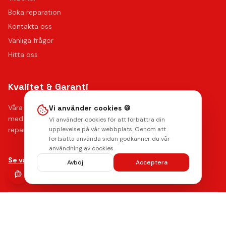
Boka reparation
Kontakta oss
Vanliga frågor
Hitta oss
Kvalitet & Garanti
Våra certifierade tekniker använder de bästa reservdelarna
Vi använder cookies 🍪
med upp till 12 månaders funktionsgaranti på samtliga
Vi använder cookies för att förbättra din
reparationer.
upplevelse på vår webbplats. Genom att
fortsätta använda sidan godkänner du vår
användning av cookies.
Lämna ett omdöme
Se våra reparationer →
Avböj
Acceptera
AMERICAN
stripe
Klarna.
Payments by
EXPRESS