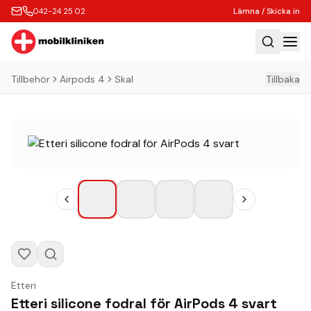
042-24 25 02
Lämna / Skicka in
Tillbehör
Airpods 4
Skal
Tillbaka
Hem
Laga
Köp
Tillbehör
Boka Express
Lämna / Skicka in
Företagskunder
Butik
Etteri
Kontakt
Etteri silicone fodral för AirPods 4 svart