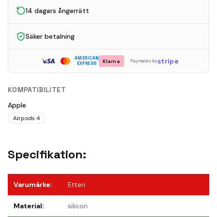
14 dagars ångerrätt
Säker betalning
AMERICAN
stripe
Klarna
Payments by
EXPRESS
KOMPATIBILITET
Apple
Airpods 4
Specifikation:
Varumärke
:
Etteri
Material
:
silicon