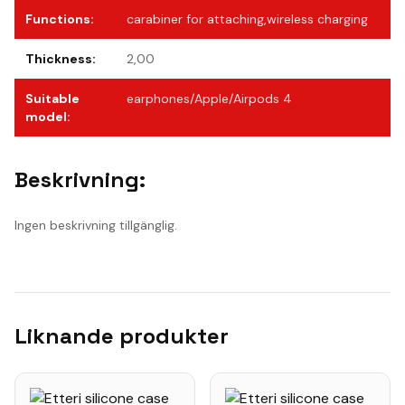
Functions
:
carabiner for attaching,wireless charging
Thickness
:
2,00
Suitable
earphones/Apple/Airpods 4
model
:
Beskrivning:
Ingen beskrivning tillgänglig.
Liknande produkter