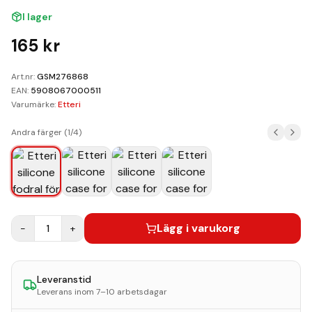
Kundvagn
I lager
Boka Reparation
165
kr
Art.nr:
GSM276868
EAN:
5908067000511
Varumärke:
Etteri
Andra färger (
1
/
4
)
Lägg i varukorg
−
1
+
Leveranstid
Leverans inom 7–10 arbetsdagar