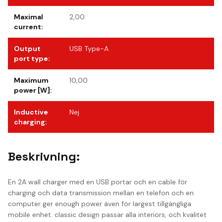
Maximal
2,00
current
:
Output
USB Type-A
port type
:
Maximum
10,00
power [W]
:
Inductive
Nej
charging
:
Beskrivning:
En 2A wall charger med en USB portar och en cable för
charging och data transmission mellan en telefon och en
computer ger enough power även för largest tillgängliga
mobile enhet. classic design passar alla interiors, och kvalitet