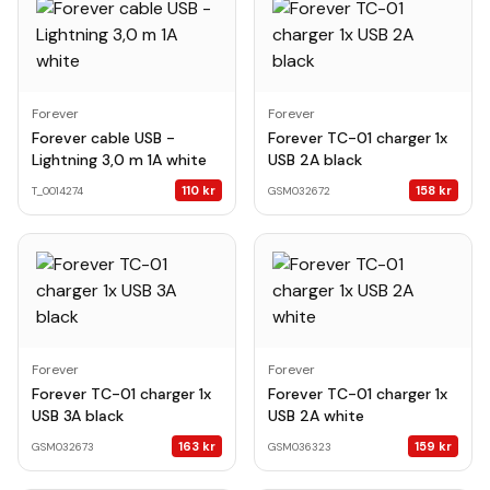
Forever
Forever
Forever cable USB -
Forever TC-01 charger 1x
Lightning 3,0 m 1A white
USB 2A black
110
kr
158
kr
T_0014274
GSM032672
Forever
Forever
Forever TC-01 charger 1x
Forever TC-01 charger 1x
USB 3A black
USB 2A white
163
kr
159
kr
GSM032673
GSM036323