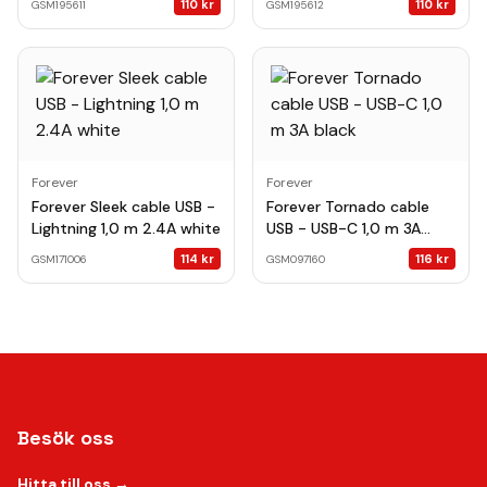
110
kr
110
kr
GSM195611
GSM195612
Forever
Forever
Forever Sleek cable USB -
Forever Tornado cable
Lightning 1,0 m 2.4A white
USB - USB-C 1,0 m 3A
black
114
kr
116
kr
GSM171006
GSM097160
Besök oss
Hitta till oss →