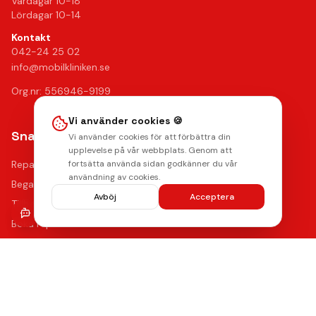
Vardagar 10-18
Lördagar 10-14
Kontakt
042-24 25 02
info@mobilkliniken.se
Org.nr: 556946-9199
Vi använder cookies 🍪
Snabblänkar
Vi använder cookies för att förbättra din
upplevelse på vår webbplats. Genom att
Reparationer
fortsätta använda sidan godkänner du vår
användning av cookies.
Begagnade mobiler
Avböj
Acceptera
Tillbehör
Boka reparation
Kontakta oss
Vanliga frågor
Hitta oss