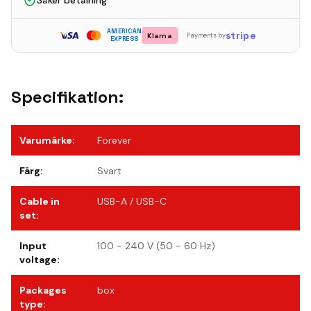
Säker betalning
AMERICAN
stripe
Klarna
Payments by
EXPRESS
Specifikation:
Varumärke
:
Forever
Färg
:
Svart
Cable in
USB-A / USB-C
set
:
Input
100 - 240 V (50 - 60 Hz)
voltage
:
Packages
box
type
: