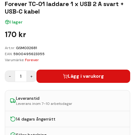
Kundvagn
Forever TC-01 laddare 1 x USB 2 A svart +
USB-C kabel
Boka Reparation
I lager
170
kr
Art.nr:
GSM032681
EAN:
5900495623355
Varumärke:
Forever
Lägg i varukorg
−
1
+
Leveranstid
Leverans inom 7–10 arbetsdagar
14 dagars ångerrätt