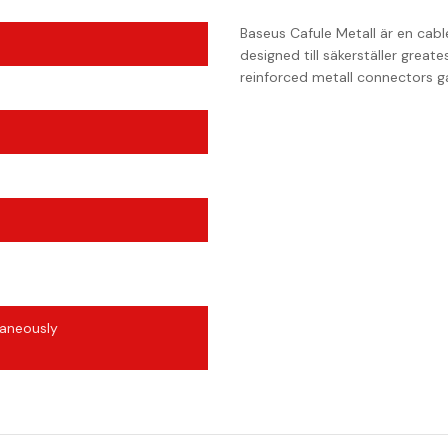
Baseus Cafule Metall är en cab
designed till säkerställer grea
reinforced metall connectors ga
taneously