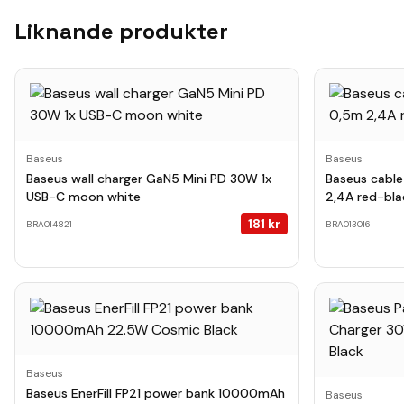
Liknande produkter
Baseus
Baseus
Baseus wall charger GaN5 Mini PD 30W 1x
Baseus cable
USB-C moon white
2,4A red-bla
181
kr
BRA014821
BRA013016
Baseus
Baseus EnerFill FP21 power bank 10000mAh
Baseus