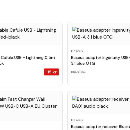
Baseus
 Cafule USB - Lightning 0,5m
Baseus adapter Ingenuity USB
ck
3.1 blue OTG
115
kr
BRA011964
Baseus
Baseus adapter receiver Bluet