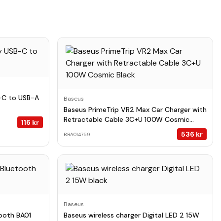
-C to USB-A
Baseus
Baseus PrimeTrip VR2 Max Car Charger with
Retractable Cable 3C+U 100W Cosmic
116
kr
Black
536
kr
BRA014759
Baseus
ooth BA01
Baseus wireless charger Digital LED 2 15W