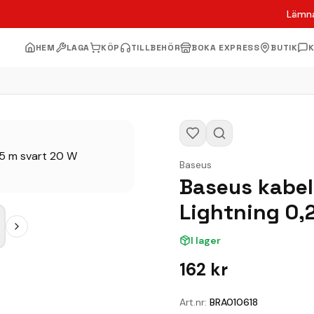
Lämna
HEM
LAGA
KÖP
TILLBEHÖR
BOKA EXPRESS
BUTIK
Baseus
Baseus kabel
Lightning 0,
I lager
162
kr
Art.nr:
BRA010618