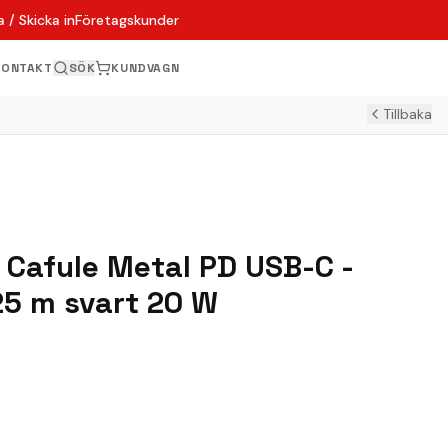
 / Skicka in
Företagskunder
KONTAKT
SÖK
KUNDVAGN
Tillbaka
 Cafule Metal PD USB-C -
25 m svart 20 W