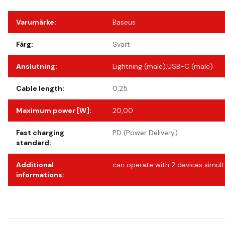
Varumärke
:
Baseus
Färg
:
Svart
Anslutning
:
Lightning (male),USB-C (male)
Cable length
:
0,25
Maximum power [W]
:
20,00
Fast charging
PD (Power Delivery)
standard
:
Additional
can operate with 2 devices simul
informations
: