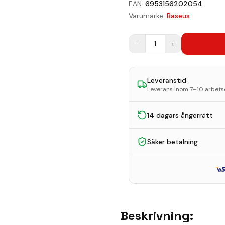
EAN:
6953156202054
Varumärke:
Baseus
−
1
+
Leveranstid
Leverans inom 7–10 arbet
14 dagars ångerrätt
Säker betalning
Beskrivning: