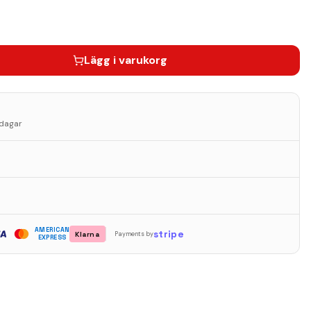
Lägg i varukorg
sdagar
AMERICAN
stripe
Klarna
Payments by
EXPRESS