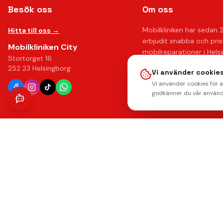
Besök oss
Om oss
Mobilkliniken har sedan 
Hitta till oss →
erbjudit snabba och pri
Mobilkliniken City
mobilreparationer i Hels
Stortorget 16
Med över 10 års erfaren
252 23 Helsingborg
Vi använder cookies
upp till 12 månaders gar
Vi använder cookies för 
känna dig trygg hos oss.
godkänner du vår använd
Läs mer om oss →