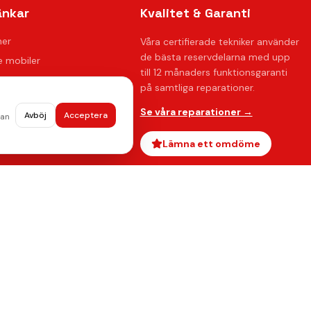
änkar
Kvalitet & Garanti
ner
Våra certifierade tekniker använder
de bästa reservdelarna med upp
 mobiler
till 12 månaders funktionsgaranti
på samtliga reparationer.
ration
Se våra reparationer →
Avböj
Acceptera
dan
oss
ågor
Lämna ett omdöme