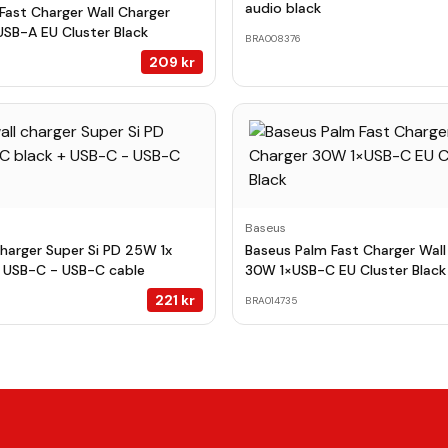
audio black
Fast Charger Wall Charger
SB-A EU Cluster Black
BRA008376
209
kr
Baseus
charger Super Si PD 25W 1x
Baseus Palm Fast Charger Wall
 USB-C - USB-C cable
30W 1×USB-C EU Cluster Black
221
kr
BRA014735