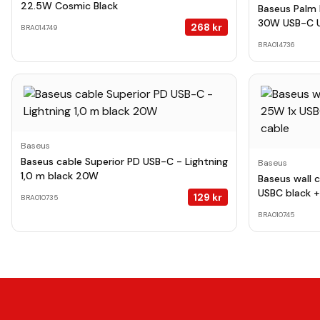
22.5W Cosmic Black
Baseus Palm 
30W USB-C U
268
kr
BRA014749
BRA014736
Baseus
Baseus cable Superior PD USB-C - Lightning
Baseus
1,0 m black 20W
Baseus wall 
USBC black +
129
kr
BRA010735
BRA010745