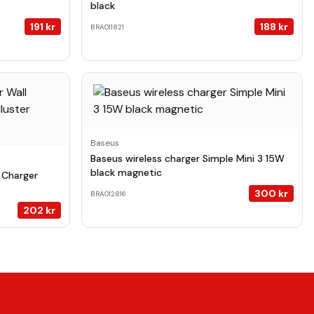
black
191
kr
188
kr
BRA011821
Baseus
Baseus wireless charger Simple Mini 3 15W
black magnetic
 Charger
300
kr
BRA012816
202
kr