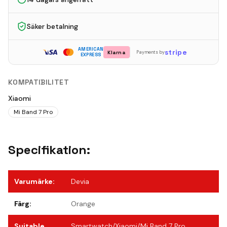
Säker betalning
AMERICAN
stripe
Klarna
Payments by
EXPRESS
KOMPATIBILITET
Xiaomi
Mi Band 7 Pro
Specifikation:
Varumärke
:
Devia
Färg
:
Orange
Suitable
Smartwatch/Xiaomi/Mi Band 7 Pro