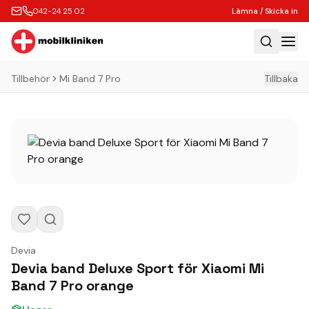
042-24 25 02
Lämna / Skicka in
Tillbehör
Mi Band 7 Pro
Tillbaka
Hem
Laga
Köp
Tillbehör
Boka Express
Lämna / Skicka in
Företagskunder
Devia
Butik
Devia band Deluxe Sport för Xiaomi Mi
Band 7 Pro orange
Kontakt