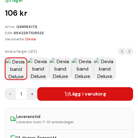
I lager
Kundvagn
106
kr
Boka Reparation
Art.nr:
GSM184179
EAN:
6942297108523
Varumärke:
Devia
Andra färger (
3
/
5
)
Lägg i varukorg
−
1
+
Leveranstid
Leverans inom 7–10 arbetsdagar
14 dagars ångerrätt