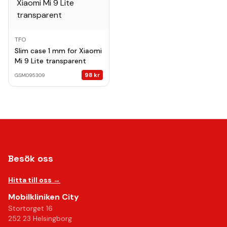
TFO
Slim case 1 mm for Xiaomi
Mi 9 Lite transparent
98
kr
GSM095309
Besök oss
Hitta till oss →
Mobilkliniken City
Stortorget 16
252 23 Helsingborg