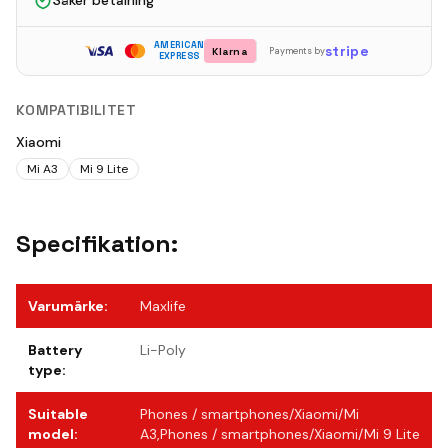
Säker betalning
AMERICAN
stripe
Klarna
Payments by
EXPRESS
KOMPATIBILITET
Xiaomi
Mi A3
Mi 9 Lite
Specifikation:
Varumärke
:
Maxlife
Battery
Li-Poly
type
:
Suitable
Phones / smartphones/Xiaomi/Mi
model
:
A3,Phones / smartphones/Xiaomi/Mi 9 Lite