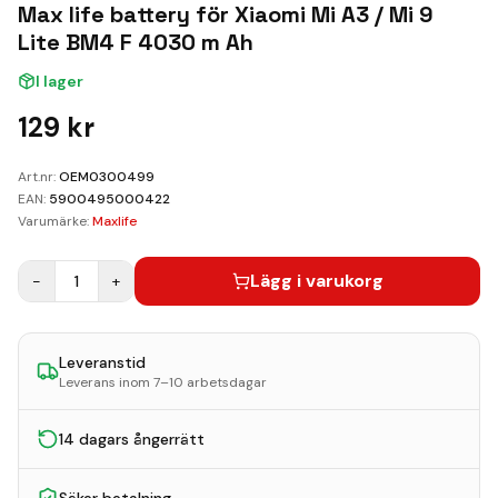
Kundvagn
Max life battery för Xiaomi Mi A3 / Mi 9
Lite BM4 F 4030 m Ah
Boka Reparation
I lager
129
kr
Art.nr:
OEM0300499
EAN:
5900495000422
Varumärke:
Maxlife
Lägg i varukorg
−
1
+
Leveranstid
Leverans inom 7–10 arbetsdagar
14 dagars ångerrätt