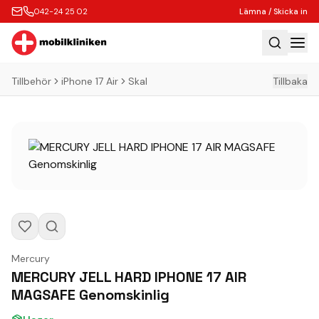
042-24 25 02
Lämna / Skicka in
Tillbehör
iPhone 17 Air
Skal
Tillbaka
Hem
Laga
Köp
Tillbehör
Boka Express
Lämna / Skicka in
Företagskunder
Mercury
Butik
MERCURY JELL HARD IPHONE 17 AIR
MAGSAFE Genomskinlig
Kontakt