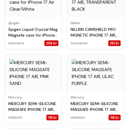
Spigen
Nillkin
Spigen Liquid Crystal Mag
NILLKIN CAMSHIELD PRO
Magsafe case for iPhone
MGNETIC IPHONE 17 AIR,
17 Air Clear/White
TRANSPARENT BLACK
259
kr
191
kr
BRA014628
AKC008848
Mercury
Mercury
MERCURY SEMI-SILICONE
MERCURY SEMI-SILICONE
MAGSAFE IPHONE 17 AIR,
MAGSAFE IPHONE 17 AIR,
PINK SAND
LILAC PURPLE
118
kr
118
kr
MSS000115
MSS000114