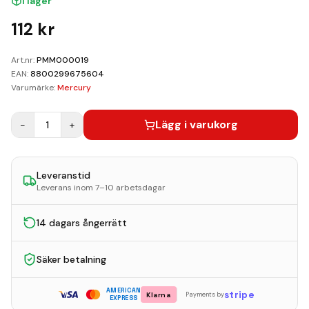
I lager
Kundvagn
112
kr
Boka Reparation
Art.nr:
PMM000019
EAN:
8800299675604
Varumärke:
Mercury
Lägg i varukorg
−
1
+
Leveranstid
Leverans inom 7–10 arbetsdagar
14 dagars ångerrätt
Säker betalning
AMERICAN
stripe
Klarna
Payments by
EXPRESS