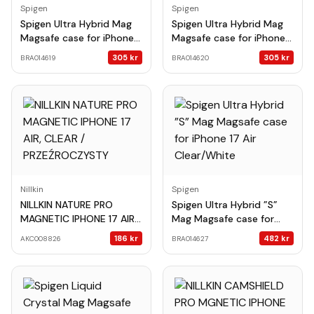
Spigen
Spigen
Spigen Ultra Hybrid Mag
Spigen Ultra Hybrid Mag
Magsafe case for iPhone
Magsafe case for iPhone
17 Air Clear/Graphite
17 Air Clear/Gold
305
kr
305
kr
BRA014619
BRA014620
Nillkin
Spigen
NILLKIN NATURE PRO
Spigen Ultra Hybrid ”S”
MAGNETIC IPHONE 17 AIR,
Mag Magsafe case for
CLEAR / PRZEŹROCZYSTY
iPhone 17 Air Clear/White
186
kr
482
kr
AKC008826
BRA014627