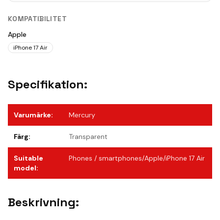
KOMPATIBILITET
Apple
iPhone 17 Air
Specifikation:
Varumärke
:
Mercury
Färg
:
Transparent
Suitable
Phones / smartphones/Apple/iPhone 17 Air
model
:
Beskrivning: