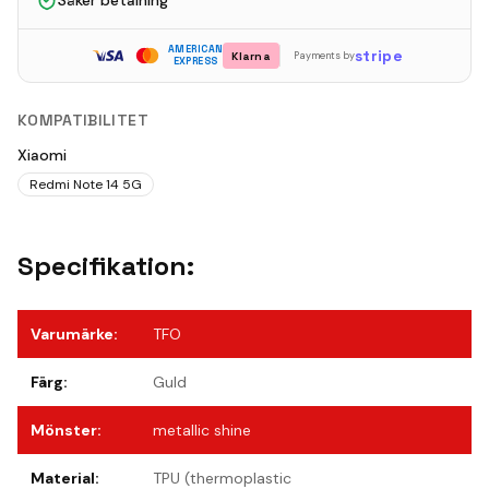
Säker betalning
AMERICAN
stripe
Klarna
Payments by
EXPRESS
KOMPATIBILITET
Xiaomi
Redmi Note 14 5G
Specifikation:
Varumärke
:
TFO
Färg
:
Guld
Mönster
:
metallic shine
Material
:
TPU (thermoplastic