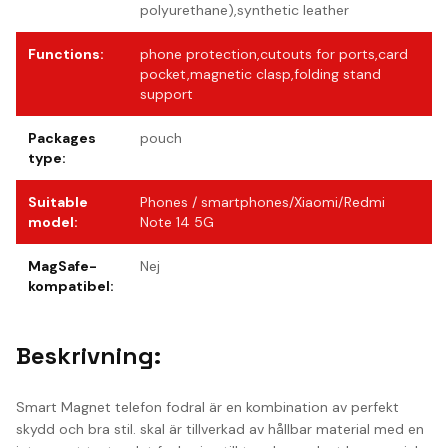
polyurethane),synthetic leather
Functions
:
phone protection,cutouts for ports,card
pocket,magnetic clasp,folding stand
support
Packages
pouch
type
:
Suitable
Phones / smartphones/Xiaomi/Redmi
model
:
Note 14 5G
MagSafe-
Nej
kompatibel
:
Beskrivning:
Smart Magnet telefon fodral är en kombination av perfekt
skydd och bra stil. skal är tillverkad av hållbar material med en