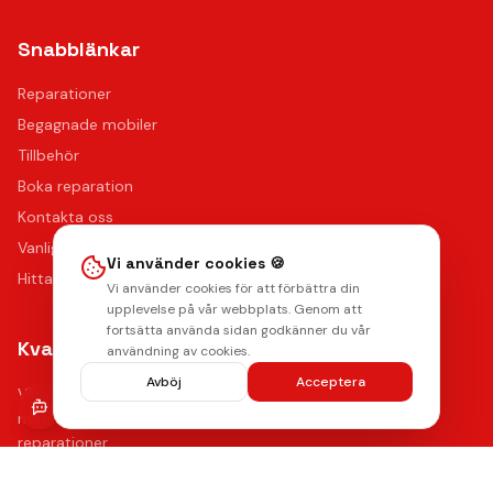
Snabblänkar
Reparationer
Begagnade mobiler
Tillbehör
Boka reparation
Kontakta oss
Vanliga frågor
Vi använder cookies 🍪
Hitta oss
Vi använder cookies för att förbättra din
upplevelse på vår webbplats. Genom att
fortsätta använda sidan godkänner du vår
Kvalitet & Garanti
användning av cookies.
Avböj
Acceptera
Våra certifierade tekniker använder de bästa reservdelarna
med upp till 12 månaders funktionsgaranti på samtliga
reparationer.