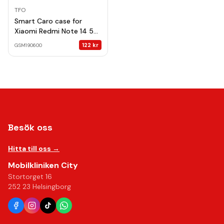
TFO
Smart Caro case for
Xiaomi Redmi Note 14 5G
(Global) black
122
kr
GSM190600
Besök oss
Hitta till oss →
Mobilkliniken City
Stortorget 16
252 23 Helsingborg