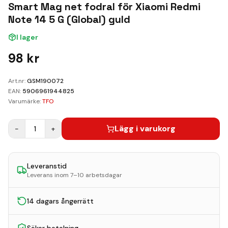
Kundvagn
Smart Mag net fodral för Xiaomi Redmi
Note 14 5 G (Global) guld
Boka Reparation
I lager
98
kr
Art.nr:
GSM190072
EAN:
5906961944825
Varumärke:
TFO
Lägg i varukorg
−
1
+
Leveranstid
Leverans inom 7–10 arbetsdagar
14 dagars ångerrätt