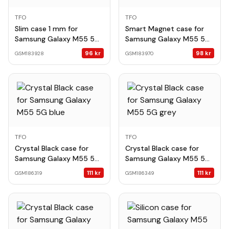
TFO
TFO
Slim case 1 mm for
Smart Magnet case for
Samsung Galaxy M55 5G
Samsung Galaxy M55 5G
transparent
navy blue
96
kr
98
kr
GSM183928
GSM183970
TFO
TFO
Crystal Black case for
Crystal Black case for
Samsung Galaxy M55 5G
Samsung Galaxy M55 5G
blue
grey
111
kr
111
kr
GSM186319
GSM186349