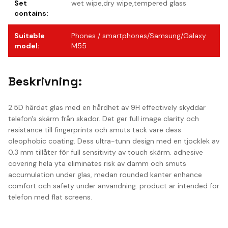
Set
wet wipe,dry wipe,tempered glass
contains
:
Suitable
Phones / smartphones/Samsung/Galaxy
model
:
M55
Beskrivning:
2.5D härdat glas med en hårdhet av 9H effectively skyddar
telefon's skärm från skador. Det ger full image clarity och
resistance till fingerprints och smuts tack vare dess
oleophobic coating. Dess ultra-tunn design med en tjocklek av
0.3 mm tillåter för full sensitivity av touch skärm. adhesive
covering hela yta eliminates risk av damm och smuts
accumulation under glas, medan rounded kanter enhance
comfort och safety under användning. product är intended för
telefon med flat screens.