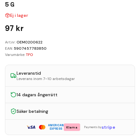
Kundvagn
5 G
Ej i lager
Boka Reparation
97
kr
Art.nr:
OEM0200622
EAN:
5907457783850
Varumärke:
TFO
Leveranstid
Leverans inom 7–10 arbetsdagar
14 dagars ångerrätt
Säker betalning
AMERICAN
stripe
Klarna
Payments by
EXPRESS