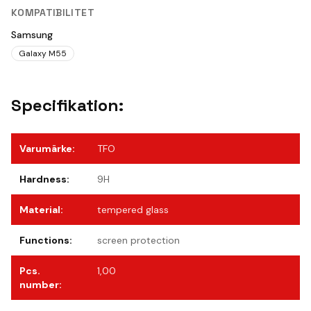
KOMPATIBILITET
Samsung
Galaxy M55
Specifikation:
Varumärke
:
TFO
Hardness
:
9H
Material
:
tempered glass
Functions
:
screen protection
Pcs.
1,00
number
: