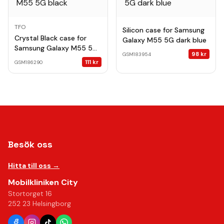
TFO
Silicon case for Samsung
Crystal Black case for
Galaxy M55 5G dark blue
Samsung Galaxy M55 5G
98
kr
GSM183954
black
111
kr
GSM186290
Besök oss
Hitta till oss →
Mobilkliniken City
Stortorget 16
252 23 Helsingborg