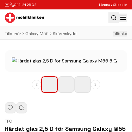
042-24 25 02
Lämna / Skicka in
Tillbehör
Galaxy M55
Skärmskydd
Tillbaka
Hem
Laga
Köp
Tillbehör
Boka Express
Lämna / Skicka in
Företagskunder
Butik
TFO
Kontakt
Härdat glas 2,5 D för Samsung Galaxy M55