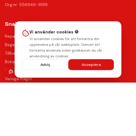
Org.nr: 556946-9199
Snabblänkar
Vi använder cookies 🍪
Reparationer
Vi använder cookies för att förbättra din
Begagnade mobiler
upplevelse på vår webbplats. Genom att
fortsätta använda sidan godkänner du vår
Tillbehör
användning av cookies.
Boka reparation
Avböj
Acceptera
Kontakta oss
Vanliga frågor
Hitta oss
Kvalitet & Garanti
Våra certifierade tekniker använder de bästa reservdelarna
med upp till 12 månaders funktionsgaranti på samtliga
reparationer.