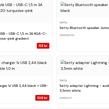
Setty
Setty Bluetooth speaker Junio
USB - USB-C 1,5 m 3A KGA-C-
GSM036550
oise-pink gradient
113
kr
Setty
arger 1x USB 2,4A black + USB-
Setty adapter Lightning - aud
m
3,5mm white
109
kr
GSM112227