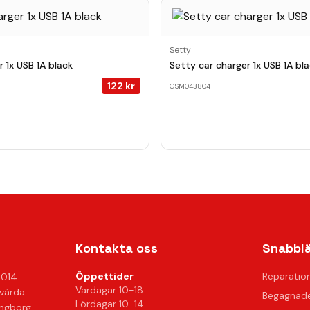
Setty
 1x USB 1A black
Setty car charger 1x USB 1A bl
122
kr
GSM043804
Kontakta oss
Snabbl
Öppettider
Reparatio
2014
Vardagar 10-18
svärda
Begagnade
Lördagar 10-14
ingborg.