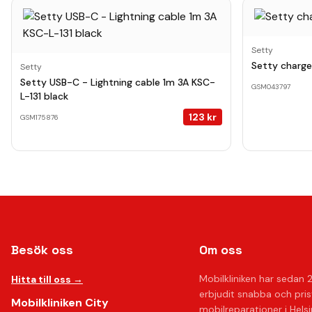
Setty
Setty charger
Setty
Setty USB-C - Lightning cable 1m 3A KSC-
GSM043797
L-131 black
123
kr
GSM175876
Besök oss
Om oss
Mobilkliniken har sedan 
Hitta till oss →
erbjudit snabba och pri
Mobilkliniken City
mobilreparationer i Hels