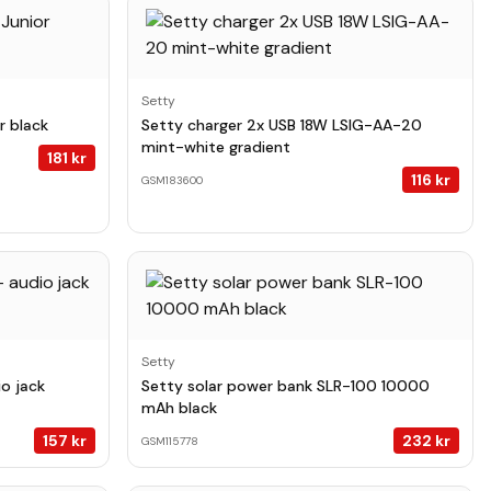
Setty
r black
Setty charger 2x USB 18W LSIG-AA-20
mint-white gradient
181
kr
116
kr
GSM183600
Setty
io jack
Setty solar power bank SLR-100 10000
mAh black
157
kr
232
kr
GSM115778