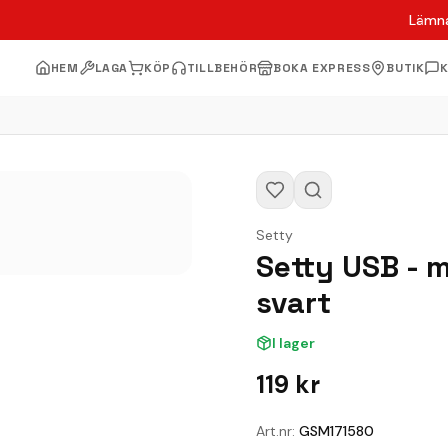
Lämna
HEM
LAGA
KÖP
TILLBEHÖR
BOKA EXPRESS
BUTIK
Setty
Setty USB - 
svart
I lager
119
kr
Art.nr:
GSM171580