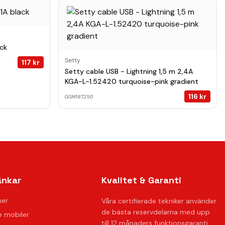
ack
Setty
117
kr
Setty cable USB - Lightning 1,5 m 2,4A
KGA-L-1.52420 turquoise-pink gradient
116
kr
GSM187250
änkar
Kvalitet & Garanti
ner
Våra certifierade tekniker använder
de bästa reservdelarna med upp
 mobiler
till 12 månaders funktionsgaranti