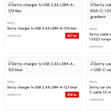
Setty
Setty charger 1x USB 2,4A LSIM-A-129 lilac
Setty
Setty cable 
157
kr
GSM165726
1.5320 turqu
GSM187253
Setty
Setty
Setty charger 1x USB 2,4A LSIM-A-123 blue
Setty car ch
C cable 1,0 
158
kr
GSM165728
GSM108845