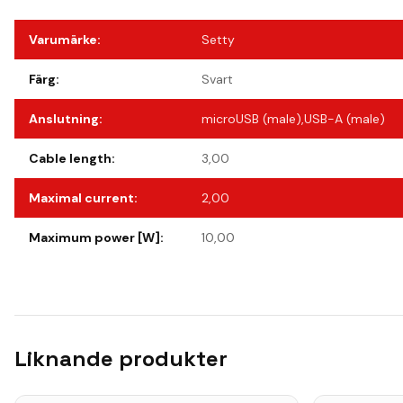
Varumärke
:
Setty
Färg
:
Svart
Anslutning
:
microUSB (male),USB-A (male)
Cable length
:
3,00
Maximal current
:
2,00
Maximum power [W]
:
10,00
Liknande produkter