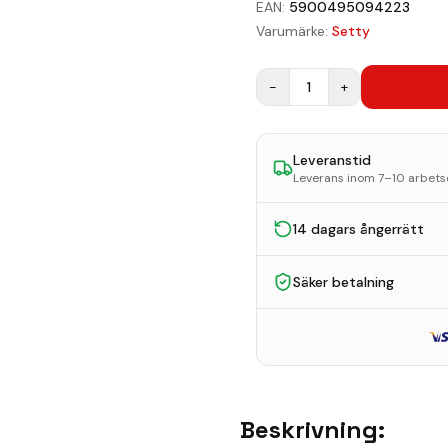
EAN:
5900495094223
Varumärke:
Setty
−
1
+
Leveranstid
Leverans inom 7–10 arbet
14 dagars ångerrätt
Säker betalning
Beskrivning: