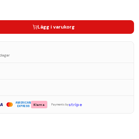
Lägg i varukorg
sdagar
AMERICAN
stripe
Klarna
Payments by
EXPRESS