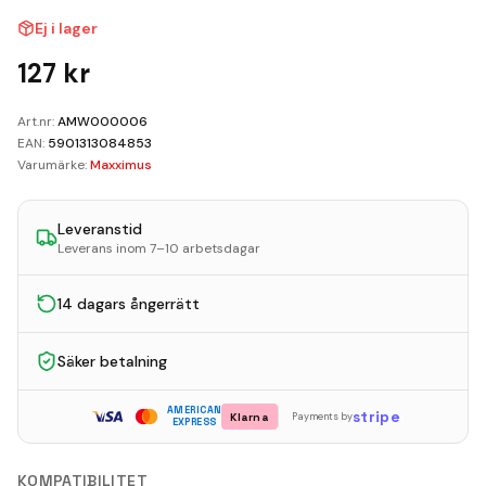
Kundvagn
Ej i lager
Boka Reparation
127
kr
Art.nr:
AMW000006
EAN:
5901313084853
Varumärke:
Maxximus
Leveranstid
Leverans inom 7–10 arbetsdagar
14 dagars ångerrätt
Säker betalning
AMERICAN
stripe
Klarna
Payments by
EXPRESS
KOMPATIBILITET