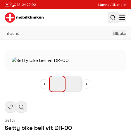
042-24 25 02
Lämna / Skicka in
Tillbehör
Tillbaka
Hem
Laga
Köp
Tillbehör
Boka Express
Lämna / Skicka in
Företagskunder
Butik
Setty
Kontakt
Setty bike bell vit DR-00