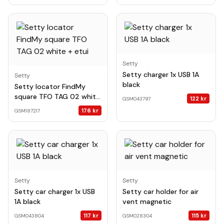
Setty
Setty charger 1x USB 1A
Setty
black
Setty locator FindMy
square TFO TAG 02 white
122
kr
GSM043797
+ etui
176
kr
GSM187217
Setty
Setty
Setty car charger 1x USB
Setty car holder for air
1A black
vent magnetic
117
kr
115
kr
GSM043804
GSM028304