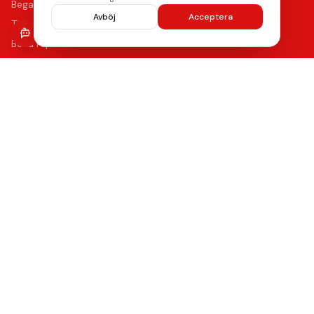
Begagnade mobiler
Avböj
Acceptera
Tillbehör
Boka reparation
Kontakta oss
Vanliga frågor
Hitta oss
Kvalitet & Garanti
Våra certifierade tekniker använder de bästa reservdelarna
med upp till 12 månaders funktionsgaranti på samtliga
reparationer.
Lämna ett omdöme
Se våra reparationer →