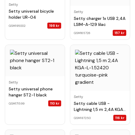
Setty
Setty universal bicycle
Setty
holder UR-04
Setty charger 1x USB 2,4A
LSIM-A-129 lilac
198
kr
GSM195002
157
kr
GSM165726
Setty
Setty universal phone
hanger ST2-1 black
Setty
Setty cable USB -
110
kr
GSM171599
Lightning 1,5 m 2,4A KGA-
L-1.52420 turquoise-pink
116
kr
GSM187250
gradient