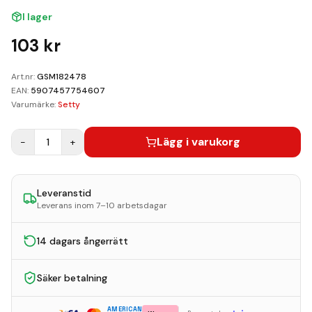
Kundvagn
I lager
Boka Reparation
103
kr
Art.nr:
GSM182478
EAN:
5907457754607
Varumärke:
Setty
Lägg i varukorg
−
1
+
Leveranstid
Leverans inom 7–10 arbetsdagar
14 dagars ångerrätt
Säker betalning
AMERICAN