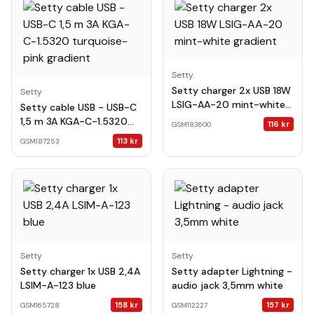
Setty
Setty charger 2x USB 18W
Setty
LSIG-AA-20 mint-white
Setty cable USB - USB-C
gradient
1,5 m 3A KGA-C-1.5320
116
kr
GSM183600
turquoise-pink gradient
113
kr
GSM187253
Setty
Setty
Setty charger 1x USB 2,4A
Setty adapter Lightning -
LSIM-A-123 blue
audio jack 3,5mm white
158
kr
157
kr
GSM165728
GSM112227