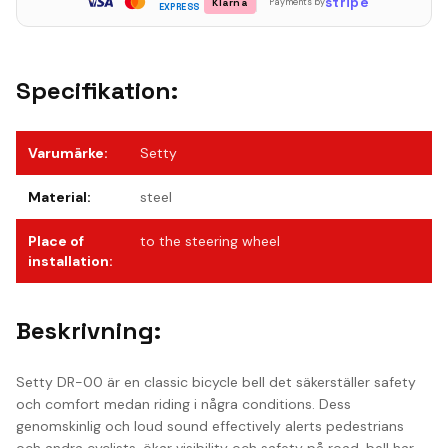
stripe
Klarna
Payments by
EXPRESS
Specifikation:
Varumärke
:
Setty
Material
:
steel
Place of
to the steering wheel
installation
:
Beskrivning:
Setty DR-00 är en classic bicycle bell det säkerställer safety
och comfort medan riding i några conditions. Dess
genomskinlig och loud sound effectively alerts pedestrians