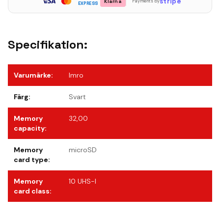
stripe
Klarna
Payments by
EXPRESS
Specifikation:
Varumärke
:
Imro
Färg
:
Svart
Memory
32,00
capacity
:
Memory
microSD
card type
:
Memory
10 UHS-I
card class
: