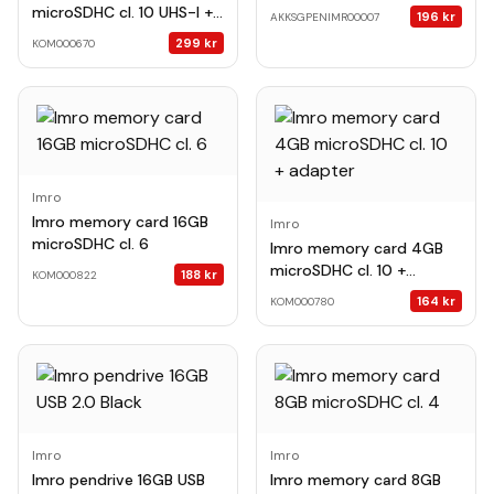
microSDHC cl. 10 UHS-I +
196
kr
AKKSGPENIMR00007
adapter
299
kr
KOM000670
Imro
Imro memory card 16GB
Imro
microSDHC cl. 6
Imro memory card 4GB
microSDHC cl. 10 +
188
kr
KOM000822
adapter
164
kr
KOM000780
Imro
Imro
Imro pendrive 16GB USB
Imro memory card 8GB