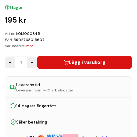
Kundvagn
I lager
Boka Reparation
195
kr
Art.nr:
KOM000845
EAN:
5902768015607
Varumärke:
Imro
Lägg i varukorg
−
1
+
Leveranstid
Leverans inom 7–10 arbetsdagar
14 dagars ångerrätt
Säker betalning
AMERICAN