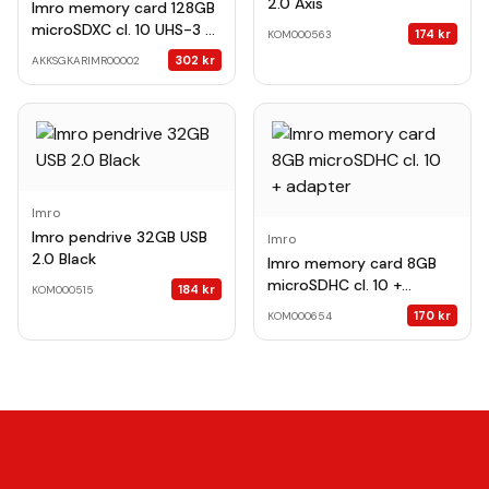
2.0 Axis
Imro memory card 128GB
microSDXC cl. 10 UHS-3 +
174
kr
KOM000563
adapter
302
kr
AKKSGKARIMR00002
Imro
Imro pendrive 32GB USB
Imro
2.0 Black
Imro memory card 8GB
microSDHC cl. 10 +
184
kr
KOM000515
adapter
170
kr
KOM000654