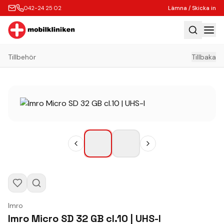
042-24 25 02
Lämna / Skicka in
Tillbehör
Tillbaka
Hem
Laga
Köp
Tillbehör
Boka Express
Lämna / Skicka in
Företagskunder
Butik
Imro
Kontakt
Imro Micro SD 32 GB cl.10 | UHS-I