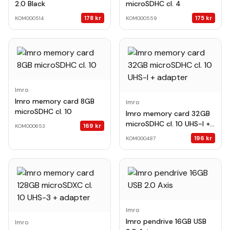
2.0 Black
microSDHC cl. 4
178
kr
175
kr
KOM000514
KOM000559
Imro
Imro memory card 8GB
Imro
microSDHC cl. 10
Imro memory card 32GB
microSDHC cl. 10 UHS-I +
169
kr
KOM000653
adapter
196
kr
KOM000487
Imro
Imro pendrive 16GB USB
Imro