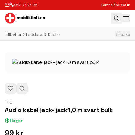
042-24 25 02
Lämna / Skicka in
Tillbehör
Laddare & Kablar
Tillbaka
Hem
Laga
Köp
Tillbehör
Boka Express
Lämna / Skicka in
TFO
Företagskunder
Audio kabel jack- jack1,0 m svart bulk
Butik
I lager
Kontakt
99
kr