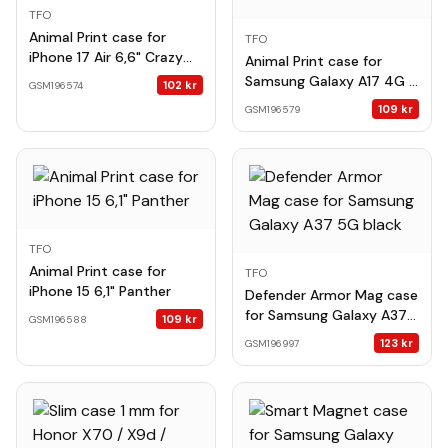
TFO
Animal Print case for
TFO
iPhone 17 Air 6,6" Crazy
Animal Print case for
Cheetah
Samsung Galaxy A17 4G /
102
kr
GSM196574
A17 5G / A18 5G Crazy
109
kr
GSM196579
Cheetah
TFO
Animal Print case for
TFO
iPhone 15 6,1" Panther
Defender Armor Mag case
for Samsung Galaxy A37
109
kr
GSM196588
5G black
123
kr
GSM196997