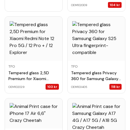
Galaxy A04 / A04s / A32
104
kr
OEM102009
5G / M12 / M32 5G
TFO
TFO
Tempered glass 2,5D
Tempered glass Privacy
Premium for Xiaomi
360 for Samsung Galaxy
Redmi Note 12 Pro 5G / 12
S25 Ultra fingerprint-
103
kr
118
kr
OEM102029
OEM103405
Pro + / 12 Explorer
compatible