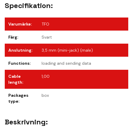
Specifikation:
Varumärke
:
TFO
Färg
:
Svart
Anslutning
:
3,5 mm (mini-jack) (male)
Functions
:
loading and sending data
Cable
1,00
length
:
Packages
box
type
:
Beskrivning: