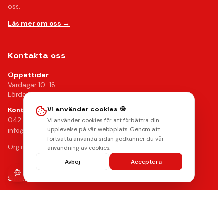
oss.
Läs mer om oss →
Kontakta oss
Öppettider
Vardagar 10-18
Lördagar 10-14
Vi använder cookies 🍪
Kontakt
042-24 25 02
Vi använder cookies för att förbättra din
upplevelse på vår webbplats. Genom att
info@mobilkliniken.se
fortsätta använda sidan godkänner du vår
Org.nr: 556946-9199
användning av cookies.
Avböj
Acceptera
Snabblänkar
Reparationer
Begagnade mobiler