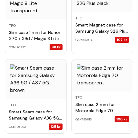
TFO
Smart Magnet case for
TFO
Samsung Galaxy S26 Plus
Slim case 1 mm for Honor
black
X70 / X9d / Magic 8 Lite
107
kr
GSM196934
transparent
98
kr
GSM196392
TFO
Slim case 2 mm for
TFO
Motorola Edge 70
Smart Seam case for
transparent
Samsung Galaxy A36 5G /
100
kr
GSM196816
A37 5G brown
125
kr
GSM196993