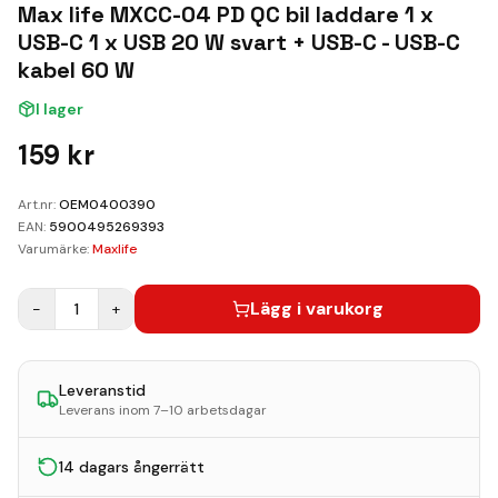
Kundvagn
Max life MXCC-04 PD QC bil laddare 1 x
USB-C 1 x USB 20 W svart + USB-C - USB-C
Boka Reparation
kabel 60 W
I lager
159
kr
Art.nr:
OEM0400390
EAN:
5900495269393
Varumärke:
Maxlife
Lägg i varukorg
−
1
+
Leveranstid
Leverans inom 7–10 arbetsdagar
14 dagars ångerrätt