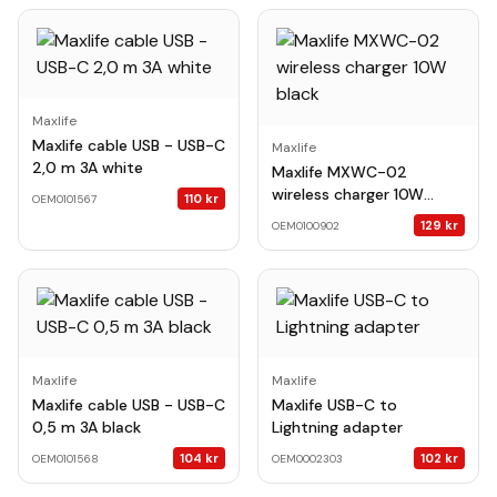
Maxlife
Maxlife cable USB - USB-C
Maxlife
2,0 m 3A white
Maxlife MXWC-02
wireless charger 10W
110
kr
OEM0101567
black
129
kr
OEM0100902
Maxlife
Maxlife
Maxlife cable USB - USB-C
Maxlife USB-C to
0,5 m 3A black
Lightning adapter
104
kr
102
kr
OEM0101568
OEM0002303