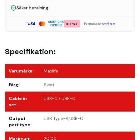
Säker betalning
AMERICAN
stripe
Klarna
Payments by
EXPRESS
Specifikation:
Varumärke
:
Maxlife
Färg
:
Svart
Cable in
USB-C / USB-C
set
:
Output
USB Type-A,USB-C
port type
:
Maximum
20,00