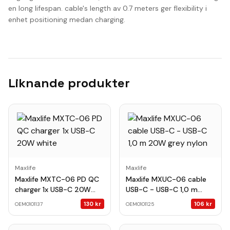
en long lifespan. cable's length av 0.7 meters ger flexibility i
enhet positioning medan charging.
Liknande produkter
Maxlife
Maxlife
Maxlife MXTC-06 PD QC
Maxlife MXUC-06 cable
charger 1x USB-C 20W
USB-C - USB-C 1,0 m
white
20W grey nylon
130
kr
106
kr
OEM0101137
OEM0101125