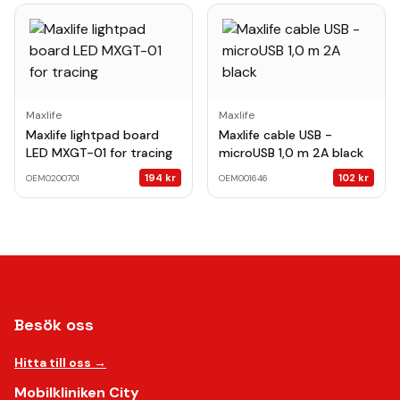
Maxlife
Maxlife
Maxlife lightpad board
Maxlife cable USB -
LED MXGT-01 for tracing
microUSB 1,0 m 2A black
194
kr
102
kr
OEM0200701
OEM001646
Besök oss
Hitta till oss →
Mobilkliniken City