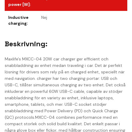
power [W]
:
Inductive
Nej
charging
:
Beskrivning:
Maxlife's MXCC-04 20W car charger ger efficient och
snabbladdning av enhet medan traveling i car. Det är perfekt
lösning för drivers som rely på en charged enhet, speciellt när
med navigation. charger har two charging portar: USB och
USB-C, tillåter simultaneous charging av two enhet. Det också
inkluderar en powerful 60W USB-C cable, capable av stödjer
snabbladdning för en variety av enhet, inklusive laptops,
smartphone, tablets, och mer. USB-C socket stödjer
snabbladdning med Power Delivery (PD) och Quick Charge
(QC) protocols.MXCC-04 combines performance med en
compact storlek och solid build kvalitet. Det enkelt passar i
några glove box eller fickor, med hållbar construction ensuring