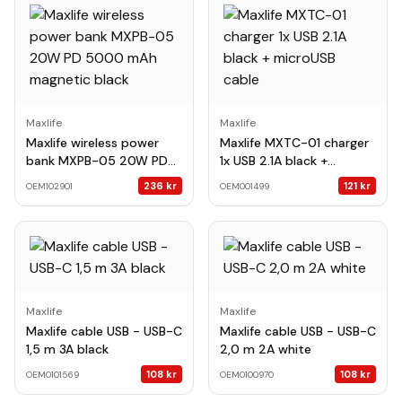
Maxlife
Maxlife
Maxlife wireless power
Maxlife MXTC-01 charger
bank MXPB-05 20W PD
1x USB 2.1A black +
5000 mAh magnetic
microUSB cable
236
kr
121
kr
OEM102901
OEM001499
black
Maxlife
Maxlife
Maxlife cable USB - USB-C
Maxlife cable USB - USB-C
1,5 m 3A black
2,0 m 2A white
108
kr
108
kr
OEM0101569
OEM0100970