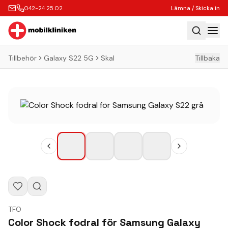
042-24 25 02
Lämna / Skicka in
Tillbehör
Galaxy S22 5G
Skal
Tillbaka
Hem
Laga
Köp
Tillbehör
Boka Express
Lämna / Skicka in
Företagskunder
Butik
TFO
Kontakt
Color Shock fodral för Samsung Galaxy