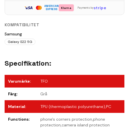
AMERICAN
stripe
Klarna
Payments by
EXPRESS
KOMPATIBILITET
Samsung
Galaxy S22 5G
Specifikation:
Varumärke
:
TFO
Färg
:
Grå
Material
:
TPU (thermoplastic polyurethane),PC
Functions
:
phone's corners protection,phone
protection,camera island protection