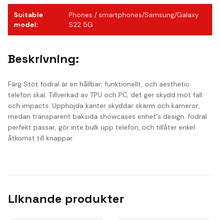
Suitable
Phones / smartphones/Samsung/Galaxy
model
:
S22 5G
Beskrivning:
Färg Stöt fodral är en hållbar, funktionellt, och aesthetic
telefon skal. Tillverkad av TPU och PC, det ger skydd mot fall
och impacts. Upphöjda kanter skyddar skärm och kameror,
medan transparent baksida showcases enhet's design. fodral
perfekt passar, gör inte bulk upp telefon, och tillåter enkel
åtkomst till knappar.
Liknande produkter