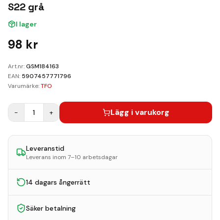
Kundvagn
S22 grå
I lager
Boka Reparation
98
kr
Art.nr:
GSM184163
EAN:
5907457771796
Varumärke:
TFO
Lägg i varukorg
−
1
+
Leveranstid
Leverans inom 7–10 arbetsdagar
14 dagars ångerrätt
Säker betalning