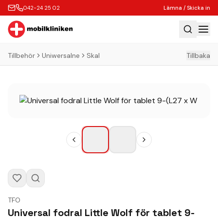
042-24 25 02
Lämna / Skicka in
Tillbehör
Uniwersalne
Skal
Tillbaka
Hem
Laga
Köp
Tillbehör
Boka Express
Lämna / Skicka in
Företagskunder
Butik
TFO
Kontakt
Universal fodral Little Wolf för tablet 9-