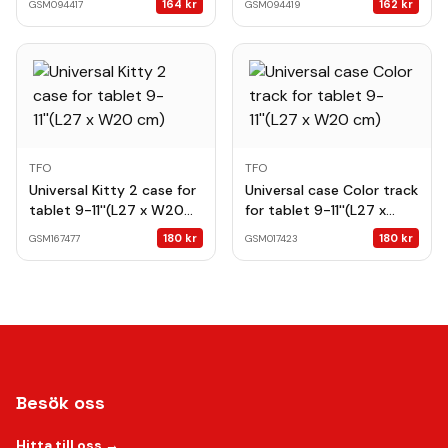
164
kr
162
kr
GSM094417
GSM094419
TFO
TFO
Universal Kitty 2 case for
Universal case Color track
tablet 9-11''(L27 x W20
for tablet 9-11''(L27 x
cm)
W20 cm)
180
kr
180
kr
GSM167477
GSM017423
Besök oss
Hitta till oss →