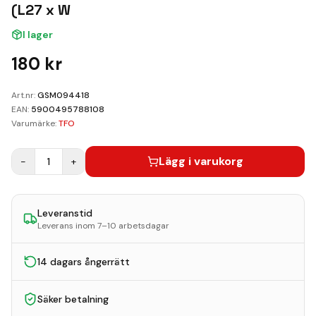
Kundvagn
(L27 x W
I lager
Boka Reparation
180
kr
Art.nr:
GSM094418
EAN:
5900495788108
Varumärke:
TFO
Lägg i varukorg
−
1
+
Leveranstid
Leverans inom 7–10 arbetsdagar
14 dagars ångerrätt
Säker betalning