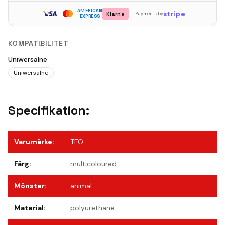
AMERICAN
stripe
Klarna
Payments by
EXPRESS
KOMPATIBILITET
Uniwersalne
Uniwersalne
Specifikation:
Varumärke
:
TFO
Färg
:
multicoloured
Mönster
:
animal
Material
:
polyurethane