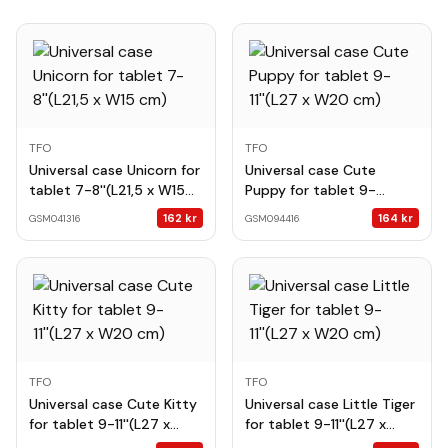
TFO
TFO
Universal case Unicorn for
Universal case Cute
tablet 7-8''(L21,5 x W15
Puppy for tablet 9-
cm)
11''(L27 x W20 cm)
162
kr
164
kr
GSM041316
GSM094416
TFO
TFO
Universal case Cute Kitty
Universal case Little Tiger
for tablet 9-11''(L27 x
for tablet 9-11''(L27 x
W20 cm)
W20 cm)