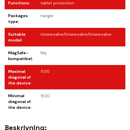
Functions
:
tablet protection
Packages
hanger
type
:
Suitable
Uniwersalne/Uniwersalne/Uniwersalne
model
:
MagSafe-
Nej
kompatibel
:
Maximal
11,00
diagonal of
the device
:
Minimal
9,00
diagonal of
the device
:
Beskrivning: