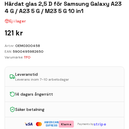
Kundvagn
Härdat glas 2,5 D för Samsung Galaxy A23
4 G / A23 5 G / M23 5 G 10 in1
Boka Reparation
Ej i lager
121
kr
Art.nr:
OEM0300458
EAN:
5900495982650
Varumärke:
TFO
Leveranstid
Leverans inom 7–10 arbetsdagar
14 dagars ångerrätt
Säker betalning
AMERICAN
stripe
Klarna
Payments by
EXPRESS