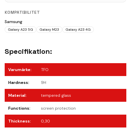
KOMPATIBILITET
Samsung
Galaxy A23 5G
Galaxy M23
Galaxy A23 4G
Specifikation:
Varumärke
:
TFO
Hardness
:
9H
Material
:
tempered glass
Functions
:
screen protection
Thickness
:
0,30