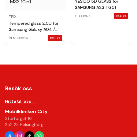
YESIDO 5D GLASS for
SAMSUNG A23 TG01
124
kr
YID000377
TFO
Tempered glass 2,5D for
Samsung Galaxy A04 /
A04s / A12 / A32 5G / M12
126
kr
OEM0300219
/ M23 5G / M32 5G / M33
10in1
Besök oss
Hitta till oss →
Mobilkliniken City
Stortorget 16
252 23 Helsingborg