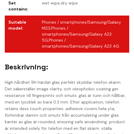
Set
wet wipe,dry wipe
contains
:
Suitable
Phones / smartphones/Samsung/Galaxy
model
:
M23,Phones /
smartphones/Samsung/Galaxy A23
5G,Phones /
smartphones/Samsung/Galaxy A23 4G
Beskrivning:
High hårdhet 9H härdat glas perfekt skyddar telefon skärm.
Det säkerställer image clarity, och oleophobic coating ger
resistance till fingerprints och smuts. glas är tunn och hållbar,
med en tjocklek av bara 0.3 mm. Efter application, telefon
retains dess touch properties. adhesive covers hela yta,
förhindrar damm och smuts från accumulating under glas.
kanter av glas är rounded, ensuring safe användning. product
är intended solely för telefon med en flat skärm. ställa