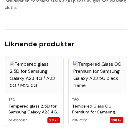
inkluderar en complete ställa av 10 pieces av glas och cleaning
cloths.
Liknande produkter
TFO
TFO
Tempered glass 2,5D for
Tempered Glass OG
Samsung Galaxy A23 4G /
Premium for Samsung
A23 5G / M23 5G
Galaxy A23 5G black
98
kr
106
kr
OEM0200430
OEM101206
frame