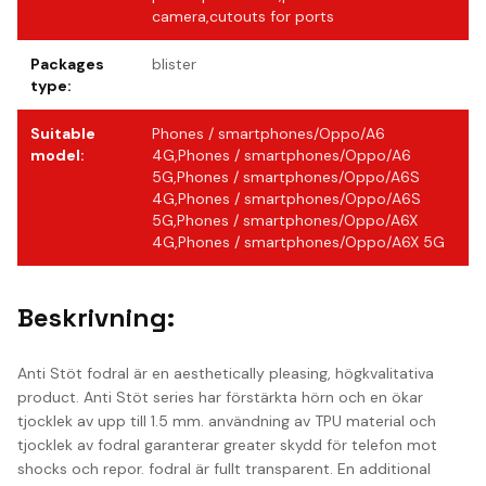
camera,cutouts for ports
Packages
blister
type
:
Suitable
Phones / smartphones/Oppo/A6
model
:
4G,Phones / smartphones/Oppo/A6
5G,Phones / smartphones/Oppo/A6S
4G,Phones / smartphones/Oppo/A6S
5G,Phones / smartphones/Oppo/A6X
4G,Phones / smartphones/Oppo/A6X 5G
Beskrivning:
Anti Stöt fodral är en aesthetically pleasing, högkvalitativa
product. Anti Stöt series har förstärkta hörn och en ökar
tjocklek av upp till 1.5 mm. användning av TPU material och
tjocklek av fodral garanterar greater skydd för telefon mot
shocks och repor. fodral är fullt transparent. En additional