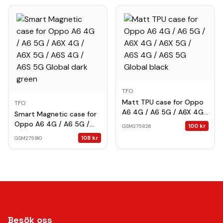
burgundy
TFO
Matt TPU case for Oppo
TFO
A6 4G / A6 5G / A6X 4G /
Smart Magnetic case for
A6X 5G / A6S 4G / A6S
Oppo A6 4G / A6 5G /
100
kr
GSM275826
5G Global black
A6X 4G / A6X 5G / A6S
108
kr
GSM275910
4G / A6S 5G Global dark
green
Besök oss