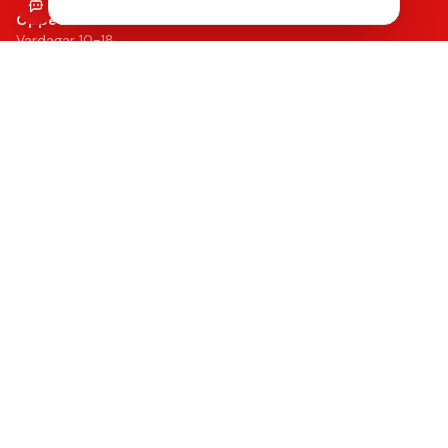
Öppettider
Vardagar 10-18
Lördagar 10-14
Kontakt
042-24 25 02
info@mobilkliniken.se
Org.nr: 556946-9199
Snabblänkar
Reparationer
Begagnade mobiler
Tillbehör
Boka reparation
Kontakta oss
Vanliga frågor
Hitta oss