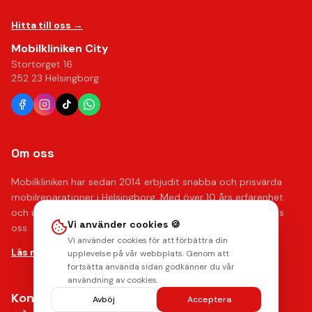
Hitta till oss →
Mobilkliniken City
Stortorget 16
252 23 Helsingborg
Om oss
Mobilkliniken har sedan 2014 erbjudit snabba och prisvärda
mobilreparationer i Helsingborg. Med över 10 års erfarenhet
och upp till 12 månaders garanti kan du känna dig trygg hos
Vi använder cookies 🍪
oss.
Vi använder cookies för att förbättra din
Läs mer om oss →
upplevelse på vår webbplats. Genom att
fortsätta använda sidan godkänner du vår
användning av cookies.
Kontakta oss
Avböj
Acceptera