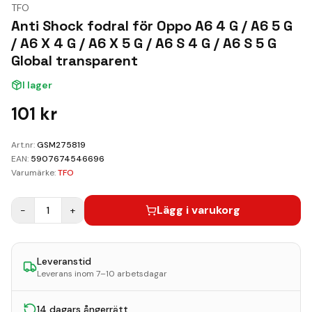
Kundvagn
TFO
Anti Shock fodral för Oppo A6 4 G / A6 5 G
Boka Reparation
/ A6 X 4 G / A6 X 5 G / A6 S 4 G / A6 S 5 G
Global transparent
I lager
101
kr
Art.nr:
GSM275819
EAN:
5907674546696
Varumärke:
TFO
Lägg i varukorg
−
1
+
Leveranstid
Leverans inom 7–10 arbetsdagar
14 dagars ångerrätt