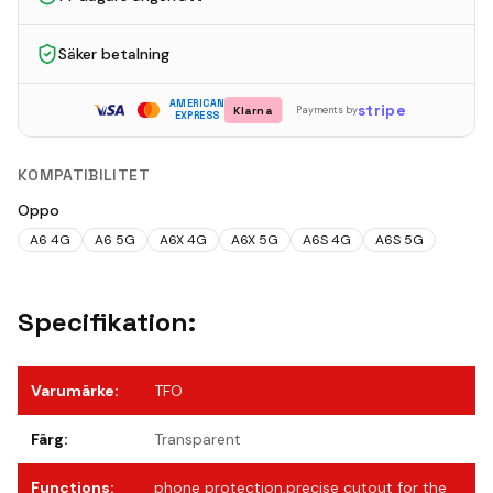
Säker betalning
AMERICAN
stripe
Klarna
Payments by
EXPRESS
KOMPATIBILITET
Oppo
A6 4G
A6 5G
A6X 4G
A6X 5G
A6S 4G
A6S 5G
Specifikation:
Varumärke
:
TFO
Färg
:
Transparent
Functions
:
phone protection,precise cutout for the