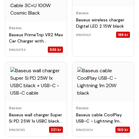
Baseus
Baseus wireless charger
Digital LED 2 15W black
Baseus
Baseus PrimeTrip VR2 Max
188
kr
BRA011821
Car Charger with
Retractable Cable 3C+U
536
kr
BRA014759
100W Cosmic Black
Baseus
Baseus
Baseus wall charger Super
Baseus cable CoolPlay
Si PD 25W 1x USBC black +
USB-C - Lightning 1m
USB-C - USB-C cable
20W black
221
kr
160
kr
BRA010745
BRA012824