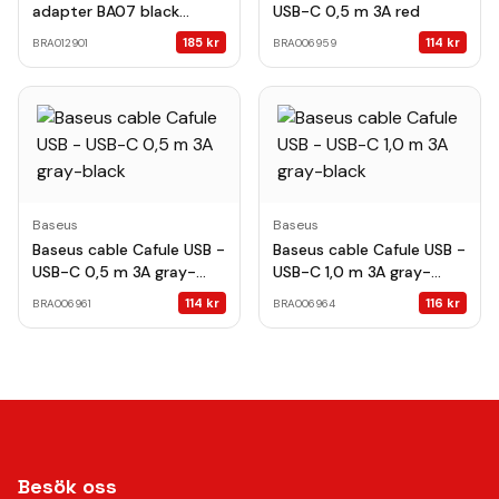
adapter BA07 black
USB-C 0,5 m 3A red
wireless module
185
kr
114
kr
BRA012901
BRA006959
Baseus
Baseus
Baseus cable Cafule USB -
Baseus cable Cafule USB -
USB-C 0,5 m 3A gray-
USB-C 1,0 m 3A gray-
black
black
114
kr
116
kr
BRA006961
BRA006964
Besök oss