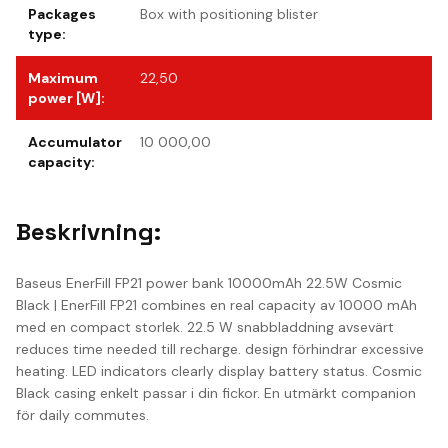
Packages
Box with positioning blister
type
:
Maximum
22,50
power [W]
:
Accumulator
10 000,00
capacity
:
Beskrivning:
Baseus EnerFill FP21 power bank 10000mAh 22.5W Cosmic
Black | EnerFill FP21 combines en real capacity av 10000 mAh
med en compact storlek. 22.5 W snabbladdning avsevärt
reduces time needed till recharge. design förhindrar excessive
heating. LED indicators clearly display battery status. Cosmic
Black casing enkelt passar i din fickor. En utmärkt companion
för daily commutes.