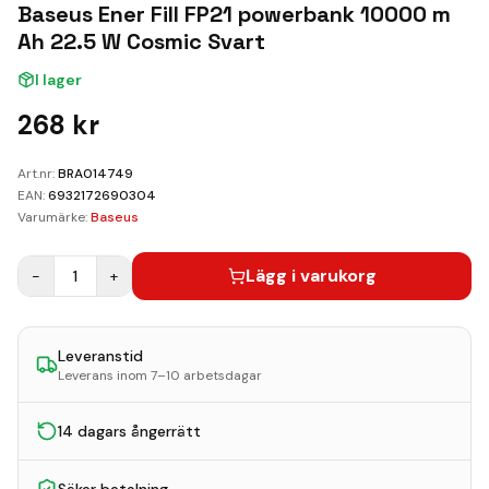
Kundvagn
Baseus Ener Fill FP21 powerbank 10000 m
Ah 22.5 W Cosmic Svart
Boka Reparation
I lager
268
kr
Art.nr:
BRA014749
EAN:
6932172690304
Varumärke:
Baseus
Lägg i varukorg
−
1
+
Leveranstid
Leverans inom 7–10 arbetsdagar
14 dagars ångerrätt