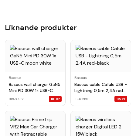
Liknande produkter
Baseus
Baseus
Baseus wall charger GaN5
Baseus cable Cafule USB -
Mini PD 30W 1x USB-C
Lightning 0,5m 2,4A red-
moon white
black
181
kr
115
kr
BRA014821
BRA013016