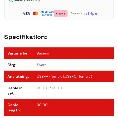
Säker betalning
AMERICAN
stripe
Klarna
Payments by
EXPRESS
Specifikation:
Varumärke
:
Baseus
Färg
:
Svart
Anslutning
:
USB-A (female),USB-C (female)
Cable in
USB-C / USB-C
set
:
Cable
30,00
length
: