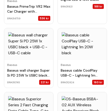
Baseus
Baseus PrimeTrip VR2 Max
188
kr
BRA011821
Car Charger with
Retractable Cable 3C+U
536
kr
BRA014759
100W Cosmic Black
Baseus
Baseus
Baseus wall charger Super
Baseus cable CoolPlay
Si PD 25W 1x USBC black +
USB-C - Lightning 1m
USB-C - USB-C cable
20W black
221
kr
160
kr
BRA010745
BRA012824