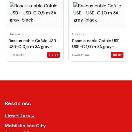
Baseus
Baseus
Baseus cable Cafule USB -
Baseus cable Cafule USB -
USB-C 0,5 m 3A gray-
USB-C 1,0 m 3A gray-
black
black
114
kr
116
kr
BRA006961
BRA006964
Besök oss
Hitta till oss →
Mobilkliniken City