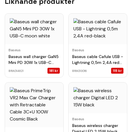
Liknande produkter
Baseus
Baseus
Baseus wall charger GaN5
Baseus cable Cafule USB -
Mini PD 30W 1x USB-C
Lightning 0,5m 2,4A red-
moon white
black
181
kr
115
kr
BRA014821
BRA013016
Baseus
Baseus wireless charger
Digital LED 2 15W black