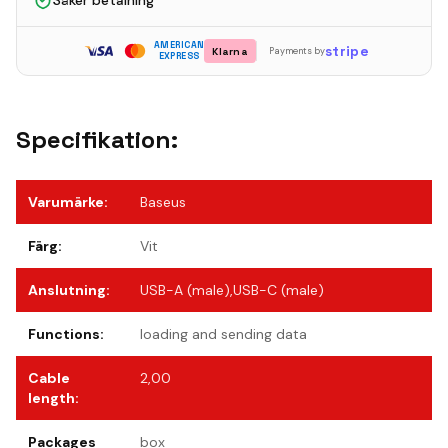
Säker betalning
AMERICAN
stripe
Klarna
Payments by
EXPRESS
Specifikation:
Varumärke
:
Baseus
Färg
:
Vit
Anslutning
:
USB-A (male),USB-C (male)
Functions
:
loading and sending data
Cable
2,00
length
:
Packages
box