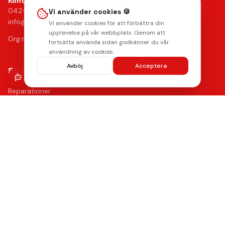
Kontakt
042-24 25 02
Vi använder cookies 🍪
info@mobilkliniken.se
Vi använder cookies för att förbättra din
upplevelse på vår webbplats. Genom att
Org.nr: 556946-9199
fortsätta använda sidan godkänner du vår
användning av cookies.
Avböj
Acceptera
Snabblänkar
Reparationer
Begagnade mobiler
Tillbehör
Boka reparation
Kontakta oss
Vanliga frågor
Hitta oss
Kvalitet & Garanti