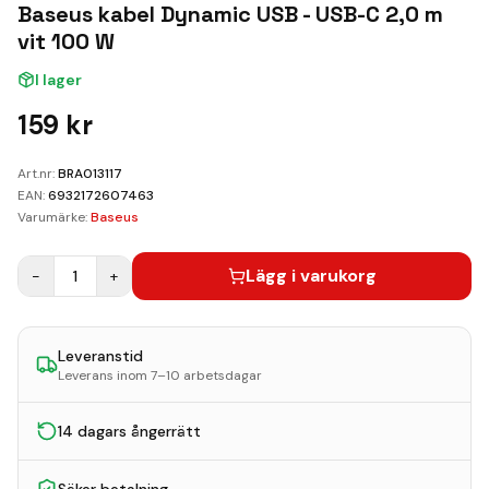
Kundvagn
Baseus kabel Dynamic USB - USB-C 2,0 m
vit 100 W
Boka Reparation
I lager
159
kr
Art.nr:
BRA013117
EAN:
6932172607463
Varumärke:
Baseus
Lägg i varukorg
−
1
+
Leveranstid
Leverans inom 7–10 arbetsdagar
14 dagars ångerrätt