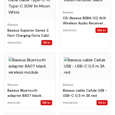
Baseus
OS-Baseus BSBA-02 AUX
Wireless Audio Receiver
Baseus
Black
Baseus Superior Series 2
196
kr
BRA013952
Fast Charging Data Cable
Type-C to Type-C 30W
118
kr
BRA014050
1m Moon White
Baseus
Baseus
Baseus Bluetooth
Baseus cable Cafule USB -
adapter BA07 black
USB-C 0,5 m 3A red
wireless module
185
kr
114
kr
BRA012901
BRA006959