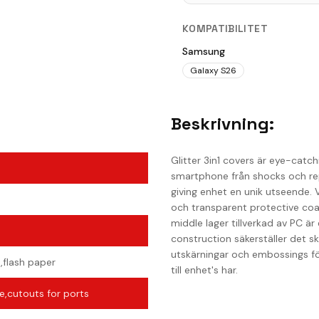
KOMPATIBILITET
Samsung
Galaxy S26
Beskrivning:
Glitter 3in1 covers är eye-catch
smartphone från shocks och rep
giving enhet en unik utseende. Va
och transparent protective coatin
middle lager tillverkad av PC är
construction säkerställer det sk
utskärningar och embossings fö
,flash paper
till enhet's har.
e,cutouts for ports