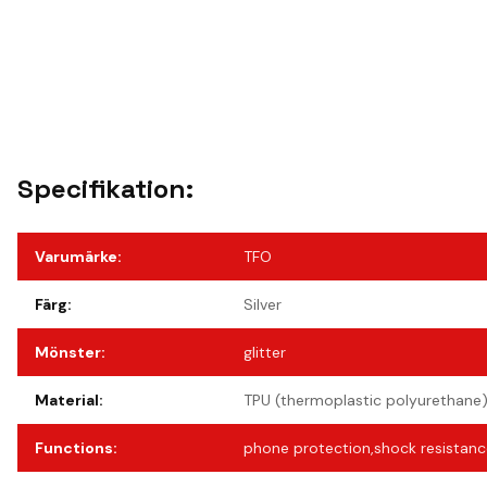
Specifikation:
Varumärke
:
TFO
Färg
:
Silver
Mönster
:
glitter
Material
:
TPU (thermoplastic polyurethane)
Functions
:
phone protection,shock resistanc