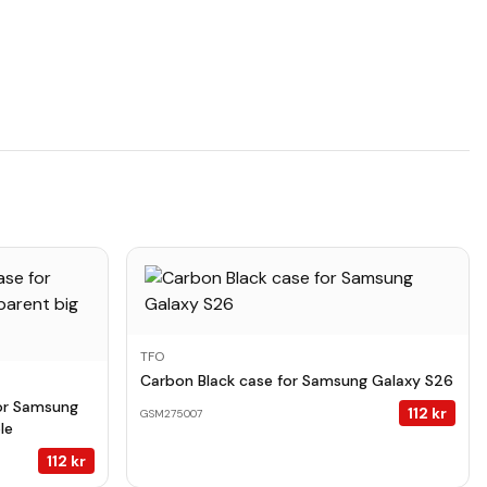
TFO
Carbon Black case for Samsung Galaxy S26
or Samsung
112
kr
GSM275007
le
112
kr