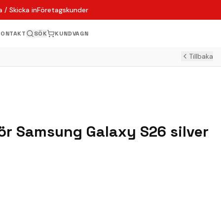
 / Skicka in
Företagskunder
KONTAKT
SÖK
KUNDVAGN
Tillbaka
 för Samsung Galaxy S26 silver