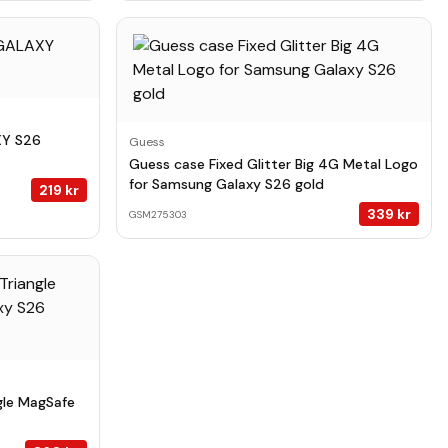
XY S26
Guess
Guess case Fixed Glitter Big 4G Metal Logo
for Samsung Galaxy S26 gold
219
kr
339
kr
GSM275303
ngle MagSafe