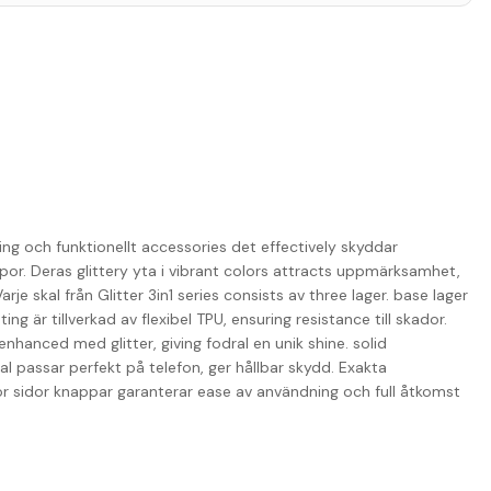
ing och funktionellt accessories det effectively skyddar
or. Deras glittery yta i vibrant colors attracts uppmärksamhet,
rje skal från Glitter 3in1 series consists av three lager. base lager
g är tillverkad av flexibel TPU, ensuring resistance till skador.
 enhanced med glitter, giving fodral en unik shine. solid
al passar perfekt på telefon, ger hållbar skydd. Exakta
r sidor knappar garanterar ease av användning och full åtkomst