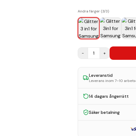
Andra färger (
3
/
3
)
−
1
+
Leveranstid
Leverans inom 7–10 arbet
14 dagars ångerrätt
Säker betalning