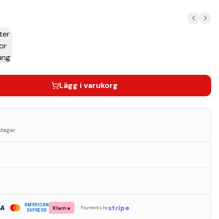
Lägg i varukorg
sdagar
AMERICAN
stripe
Klarna
Payments by
EXPRESS