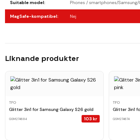
Suitable model
:
Phones / smartphones/Samsung/
MagSafe-kompatibel
:
Nej
Liknande produkter
TFO
TFO
Glitter 3in1 for Samsung Galaxy S26 gold
Glitter 3in1
103
kr
GSM274684
GSM274674