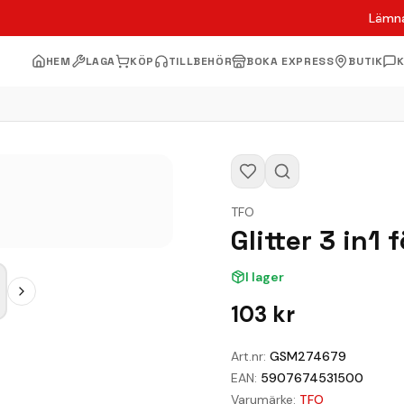
Lämna
HEM
LAGA
KÖP
TILLBEHÖR
BOKA EXPRESS
BUTIK
TFO
Glitter 3 in1
I lager
103
kr
Art.nr:
GSM274679
EAN:
5907674531500
Varumärke:
TFO