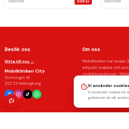
339
kr
GSM275301
GSM275309
Besök oss
Om oss
Mobilkliniken har sedan 
Hitta till oss →
erbjudit snabba och pri
Mobilkliniken City
mobilreparationer i Hels
Stortorget 16
Med över 10 års erfaren
252 23 Helsingborg
Vi använder cookies
upp till 12 månaders gar
Vi använder cookies för 
känna dig trygg hos oss.
godkänner du vår använd
Läs mer om oss →