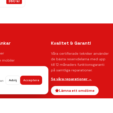
360
kr
änkar
Kvalitet & Garanti
ner
Våra certifierade tekniker använder
de bästa reservdelarna med upp
 mobiler
till 12 månaders funktionsgaranti
på samtliga reparationer.
ration
Se våra reparationer →
Avböj
Acceptera
dan
oss
ågor
Lämna ett omdöme