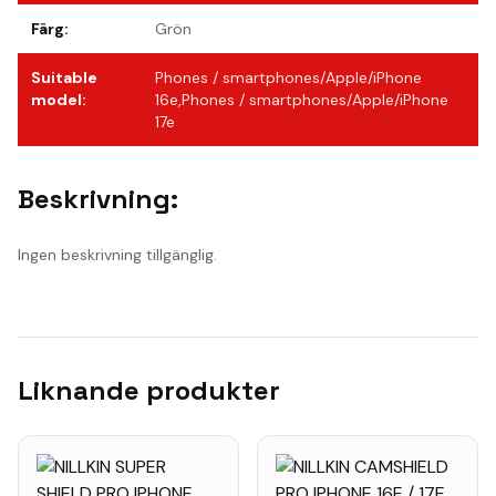
Färg
:
Grön
Suitable
Phones / smartphones/Apple/iPhone
model
:
16e,Phones / smartphones/Apple/iPhone
17e
Beskrivning:
Ingen beskrivning tillgänglig.
Liknande produkter