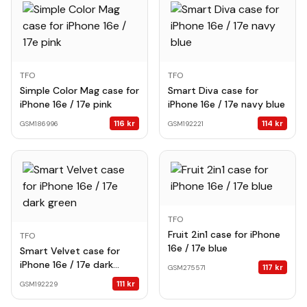
TFO
TFO
Simple Color Mag case for
Smart Diva case for
iPhone 16e / 17e pink
iPhone 16e / 17e navy blue
116
kr
114
kr
GSM186996
GSM192221
TFO
Fruit 2in1 case for iPhone
TFO
16e / 17e blue
Smart Velvet case for
iPhone 16e / 17e dark
117
kr
GSM275571
green
111
kr
GSM192229