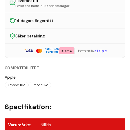
Leveranstid
Leverans inom 7–10 arbetsdagar
14 dagars ångerrätt
Säker betalning
AMERICAN
stripe
Klarna
Payments by
EXPRESS
KOMPATIBILITET
Apple
iPhone 16e
iPhone 17e
Specifikation:
Varumärke
:
Nillkin