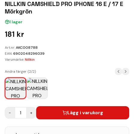
Kundvagn
NILLKIN CAMSHIELD PRO IPHONE 16 E / 17 E
Mörkgrön
Boka Reparation
I lager
181
kr
Art.nr:
AKC008788
EAN:
6902048296039
Varumärke:
Nillkin
Andra färger (
2
/
2
)
Lägg i varukorg
−
1
+