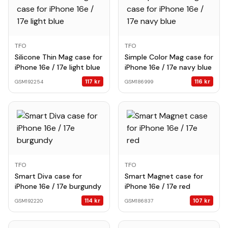
TFO
TFO
Silicone Thin Mag case for
Simple Color Mag case for
iPhone 16e / 17e light blue
iPhone 16e / 17e navy blue
117
kr
116
kr
GSM192254
GSM186999
TFO
TFO
Smart Diva case for
Smart Magnet case for
iPhone 16e / 17e burgundy
iPhone 16e / 17e red
114
kr
107
kr
GSM192220
GSM186837