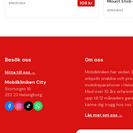
Mount Stick-
109
kr
BRA007364
BRA014034
Besök oss
Om oss
Mobilkliniken har sedan 
Hitta till oss →
erbjudit snabba och pri
Mobilkliniken City
mobilreparationer i Hels
Stortorget 16
Med över 10 års erfaren
252 23 Helsingborg
upp till 12 månaders gar
känna dig trygg hos oss.
Läs mer om oss →