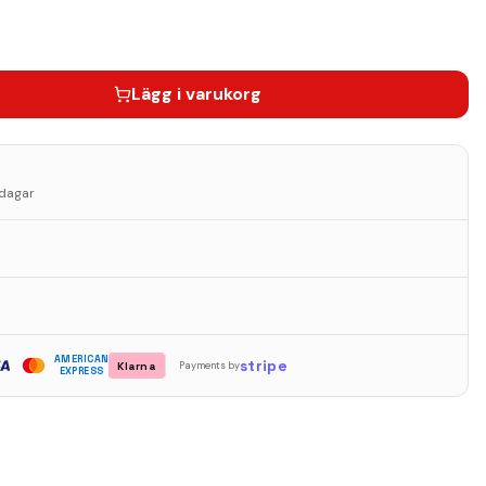
Lägg i varukorg
sdagar
AMERICAN
stripe
Klarna
Payments by
EXPRESS