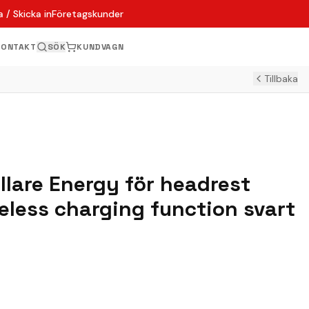
 / Skicka in
Företagskunder
KONTAKT
SÖK
KUNDVAGN
Tillbaka
llare Energy för headrest
eless charging function svart