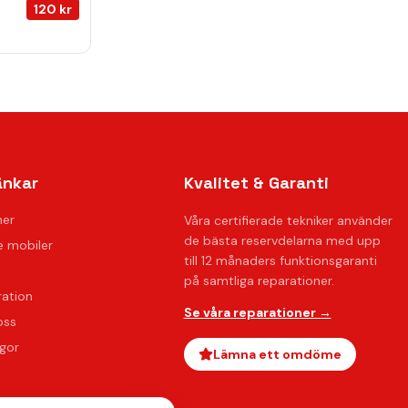
120
kr
änkar
Kvalitet & Garanti
ner
Våra certifierade tekniker använder
de bästa reservdelarna med upp
 mobiler
till 12 månaders funktionsgaranti
på samtliga reparationer.
ration
Se våra reparationer →
oss
ågor
Lämna ett omdöme