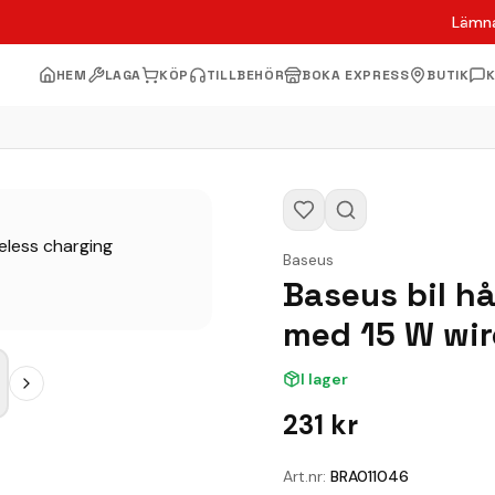
Lämna
HEM
LAGA
KÖP
TILLBEHÖR
BOKA EXPRESS
BUTIK
Baseus
Baseus bil hå
med 15 W wir
I lager
231
kr
Art.nr:
BRA011046