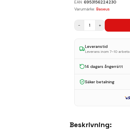
EAN:
6953156224230
Varumärke:
Baseus
−
1
+
Leveranstid
Leverans inom 7–10 arbet
14 dagars ångerrätt
Säker betalning
Beskrivning: