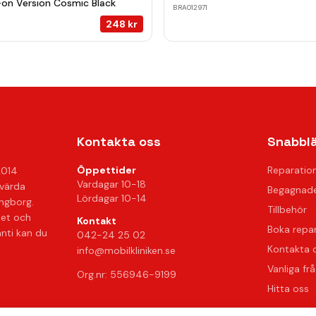
on Version Cosmic Black
BRA012971
248
kr
Kontakta oss
Snabbl
Öppettider
Reparatio
2014
Vardagar 10-18
svärda
Begagnade
Lördagar 10-14
ingborg.
Tillbehör
het och
Kontakt
Boka repa
anti kan du
042-24 25 02
Kontakta 
info@mobilkliniken.se
Vanliga fr
Org.nr: 556946-9199
Hitta oss