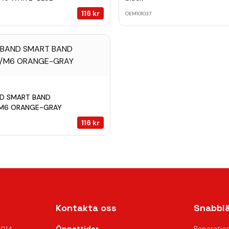
116
kr
OEM101037
ND SMART BAND
M6 ORANGE-GRAY
116
kr
Kontakta oss
Snabbl
Öppettider
Reparatio