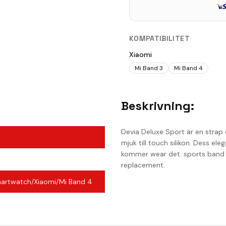
KOMPATIBILITET
Xiaomi
Mi Band 3
Mi Band 4
Beskrivning:
Devia Deluxe Sport är en strap d
mjuk till touch silikon. Dess e
kommer wear det. sports band är
replacement.
artwatch/Xiaomi/Mi Band 4