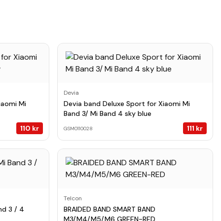
Devia
iaomi Mi
Devia band Deluxe Sport for Xiaomi Mi
Band 3/ Mi Band 4 sky blue
110
kr
111
kr
GSM0110028
Telcon
nd 3 / 4
BRAIDED BAND SMART BAND
M3/M4/M5/M6 GREEN-RED