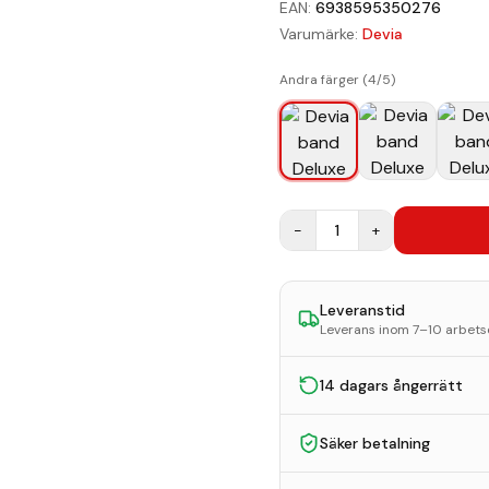
EAN:
6938595350276
Varumärke:
Devia
Andra färger (
4
/
5
)
−
1
+
Leveranstid
Leverans inom 7–10 arbet
14 dagars ångerrätt
Säker betalning