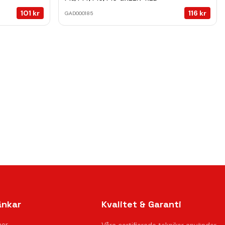
101
kr
116
kr
GAD000185
änkar
Kvalitet & Garanti
ner