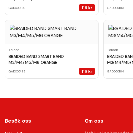
116
kr
GAD000180
GAD000183
Telcon
Telcon
BRAIDED BAND SMART BAND
BRAIDED BA
M3/M4/M5/M6 ORANGE
M3/M4/M5/
116
kr
GAD000189
GAD000184
Besök oss
Om oss