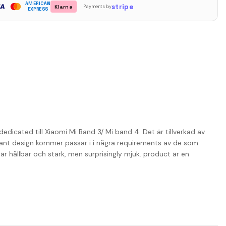
AMERICAN
stripe
Klarna
Payments by
EXPRESS
edicated till Xiaomi Mi Band 3/ Mi band 4. Det är tillverkad av
legant design kommer passar i i några requirements av de som
 hållbar och stark, men surprisingly mjuk. product är en