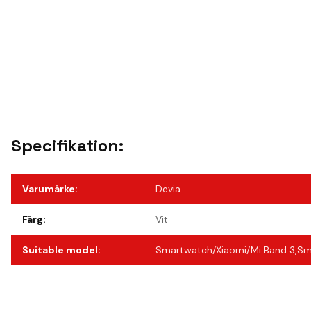
Specifikation:
Varumärke
:
Devia
Färg
:
Vit
Suitable model
:
Smartwatch/Xiaomi/Mi Band 3,Sm