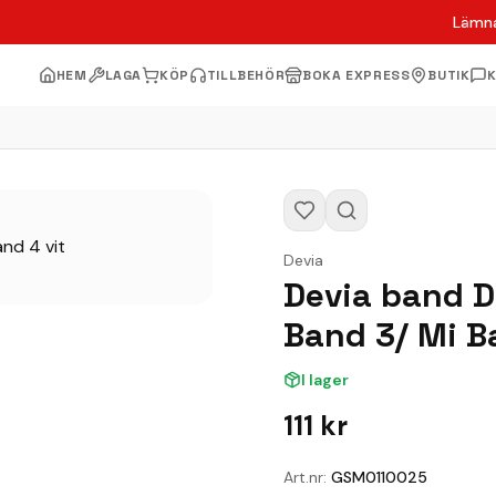
Lämna
HEM
LAGA
KÖP
TILLBEHÖR
BOKA EXPRESS
BUTIK
Devia
Devia band D
Band 3/ Mi B
I lager
111
kr
Art.nr:
GSM0110025