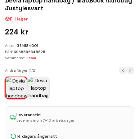
Devia laptop handbag / MacBook handbag
Kundvagn
Justylesvart
Boka Reparation
Ej i lager
224
kr
Art.nr:
GSM184001
EAN:
6938595348525
Varumärke:
Devia
Andra färger (
1
/
2
)
Leveranstid
Leverans inom 7–10 arbetsdagar
14 dagars ångerrätt