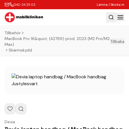
042-24 25 02
Lämna / Skicka in
Tillbehör
Hem
MacBook Pro 16&quot; (A2789) prod. 2023 (M2 Pro/M2
Tillbaka
Max)
Laga
Skärmskydd
Köp
Tillbehör
Boka Express
Lämna / Skicka in
Företagskunder
Butik
Kontakt
Devia