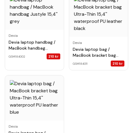
Devia
Devia laptop handbag /
Devia
MacBook handbag
Devia laptop bag /
Justyle 15,4'' grey
MacBook bracket bag
210
kr
GSM184002
Ultra-Thin 15,4''
210
kr
GSM184011
waterproof PU leather
black
Devia