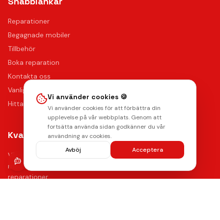
Snabblänkar
Reparationer
Begagnade mobiler
Tillbehör
Boka reparation
Kontakta oss
Vanliga frågor
Vi använder cookies 🍪
Hitta oss
Vi använder cookies för att förbättra din
upplevelse på vår webbplats. Genom att
fortsätta använda sidan godkänner du vår
Kvalitet & Garanti
användning av cookies.
Avböj
Acceptera
Våra certifierade tekniker använder de bästa reservdelarna
med upp till 12 månaders funktionsgaranti på samtliga
reparationer.
Lämna ett omdöme
Se våra reparationer →