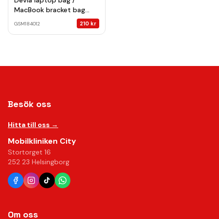
Devia laptop bag /
MacBook bracket bag
Ultra-Thin 15,4''
210
kr
GSM184012
waterproof PU leather
blue
Besök oss
Hitta till oss →
Mobilkliniken City
Stortorget 16
252 23 Helsingborg
Om oss