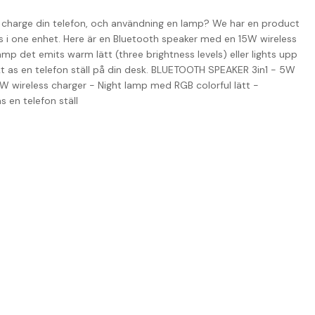
music, charge din telefon, och användning en lamp? We har en product
 i one enhet. Here är en Bluetooth speaker med en 15W wireless
amp det emits warm lätt (three brightness levels) eller lights upp
kt as en telefon ställ på din desk. BLUETOOTH SPEAKER 3in1 - 5W
W wireless charger - Night lamp med RGB colorful lätt -
 en telefon ställ