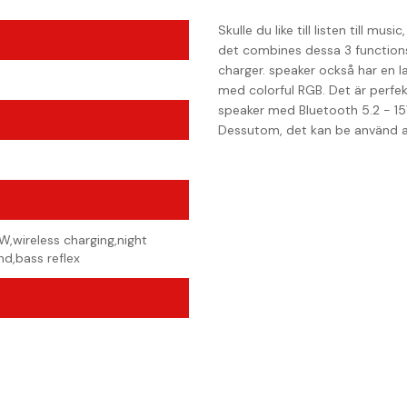
Skulle du like till listen till 
det combines dessa 3 functions
charger. speaker också har en l
med colorful RGB. Det är perfe
speaker med Bluetooth 5.2 - 15
Dessutom, det kan be använd as
,wireless charging,night
d,bass reflex