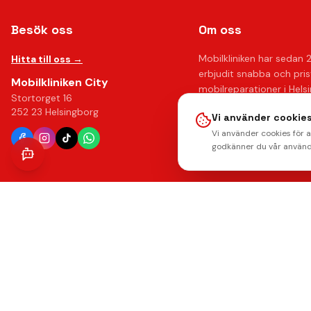
Besök oss
Om oss
Mobilkliniken har sedan 
Hitta till oss →
erbjudit snabba och pri
Mobilkliniken City
mobilreparationer i Hels
Stortorget 16
Med över 10 års erfaren
252 23 Helsingborg
Vi använder cookies
upp till 12 månaders gar
Vi använder cookies för 
känna dig trygg hos oss.
godkänner du vår använd
Läs mer om oss →