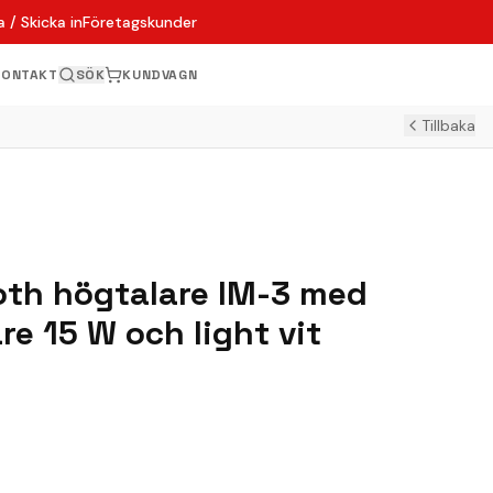
 / Skicka in
Företagskunder
KONTAKT
SÖK
KUNDVAGN
Tillbaka
oth högtalare IM-3 med
re 15 W och light vit