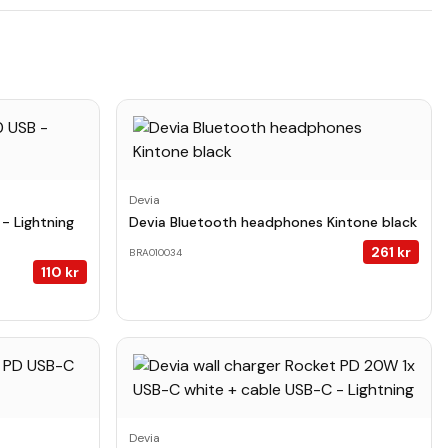
Devia
- Lightning
Devia Bluetooth headphones Kintone black
261
kr
BRA010034
110
kr
Devia