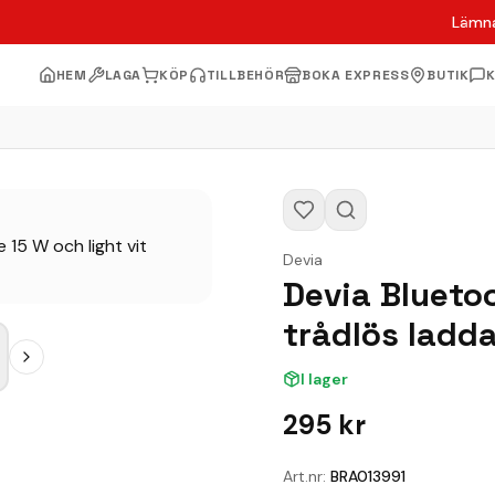
Lämna
HEM
LAGA
KÖP
TILLBEHÖR
BOKA EXPRESS
BUTIK
Devia
Devia Blueto
trådlös ladda
I lager
295
kr
Art.nr:
BRA013991