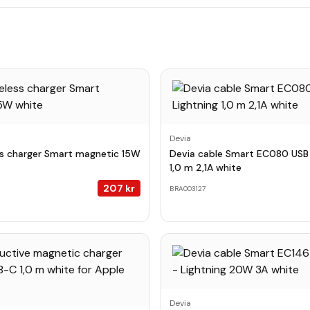
Devia
ss charger Smart magnetic 15W
Devia cable Smart EC080 USB 
1,0 m 2,1A white
207
kr
BRA003127
Devia