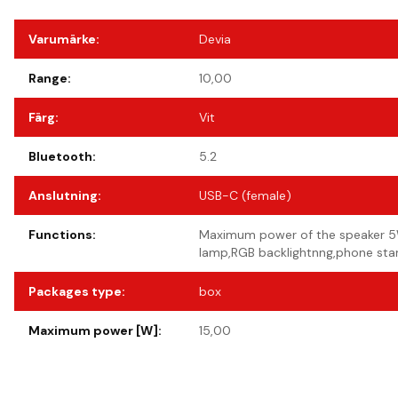
Varumärke
:
Devia
Range
:
10,00
Färg
:
Vit
Bluetooth
:
5.2
Anslutning
:
USB-C (female)
Functions
:
Maximum power of the speaker 5W
lamp,RGB backlightnng,phone stan
Packages type
:
box
Maximum power [W]
:
15,00