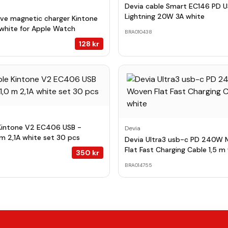
Devia cable Smart EC146 PD 
Lightning 20W 3A white
ive magnetic charger Kintone
white for Apple Watch
BRA010438
128
kr
 Kintone V2 EC406 USB -
Devia
 m 2,1A white set 30 pcs
Devia Ultra3 usb-c PD 240W 
Flat Fast Charging Cable 1,5 m
350
kr
BRA014755