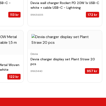
USB-C -
Devia wall charger Rocket PD 20W 1x USB-C
white + cable USB-C - Lightning
113
kr
172
kr
BRA014305
Devia
Devia charger display set Plant Straw 20
pcs
Metal Woven
 white
957
kr
BRA014140
122
kr