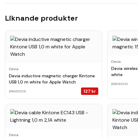
Liknande produkter
Devia
Devia wirele
Devia
white
Devia inductive magnetic charger Kintone
USB 1,0 m white for Apple Watch
BRA013533
127
kr
BRA013529
Devia