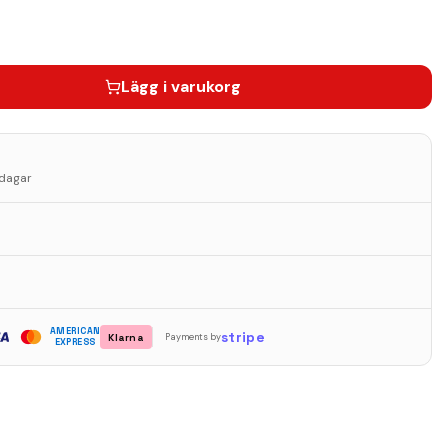
Lägg i varukorg
sdagar
AMERICAN
stripe
Klarna
Payments by
EXPRESS