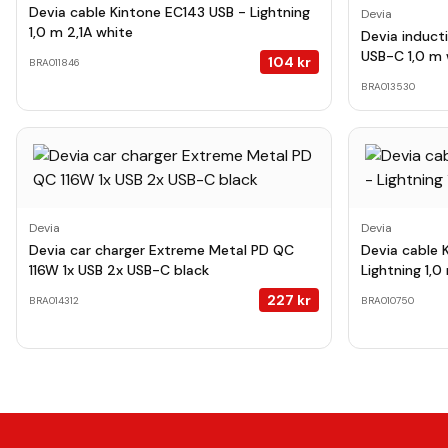
Devia cable Kintone EC143 USB - Lightning
Devia
1,0 m 2,1A white
Devia induct
USB-C 1,0 m 
104
kr
BRA011846
BRA013530
Devia
Devia
Devia car charger Extreme Metal PD QC
Devia cable
116W 1x USB 2x USB-C black
Lightning 1,0
227
kr
BRA014312
BRA010750