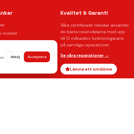
änkar
Kvalitet & Garanti
ner
Våra certifierade tekniker använder
de bästa reservdelarna med upp
 mobiler
till 12 månaders funktionsgaranti
på samtliga reparationer.
ration
Se våra reparationer →
Avböj
Acceptera
dan
oss
ågor
Lämna ett omdöme