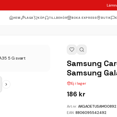
Lämna
HEM
LAGA
KÖP
TILLBEHÖR
BOKA EXPRESS
BUTIK
Samsung Card
Samsung Gala
Ej i lager
186
kr
Art.nr:
AKGAOETUSAM00892
EAN:
8806095542492