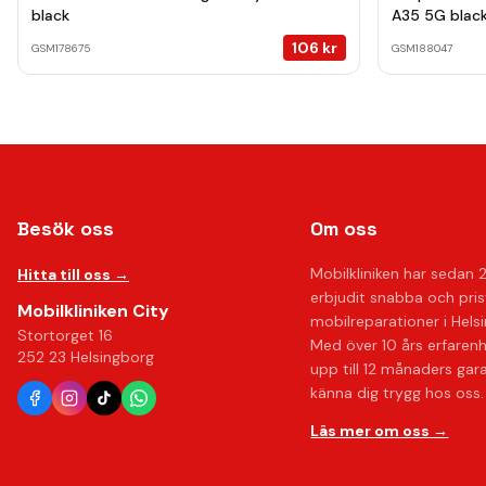
black
A35 5G blac
106
kr
GSM178675
GSM188047
Besök oss
Om oss
Mobilkliniken har sedan 
Hitta till oss →
erbjudit snabba och pri
Mobilkliniken City
mobilreparationer i Hels
Stortorget 16
Med över 10 års erfaren
252 23 Helsingborg
upp till 12 månaders gar
känna dig trygg hos oss.
Läs mer om oss →