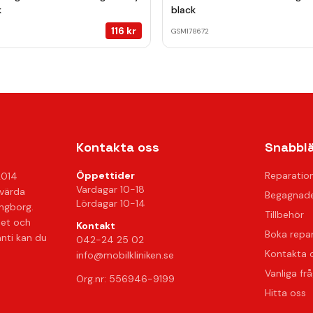
k
black
116
kr
GSM178672
Kontakta oss
Snabbl
Öppettider
Reparatio
2014
Vardagar 10-18
svärda
Begagnade
Lördagar 10-14
ingborg.
Tillbehör
het och
Kontakt
Boka repa
anti kan du
042-24 25 02
Kontakta 
info@mobilkliniken.se
Vanliga fr
Org.nr: 556946-9199
Hitta oss