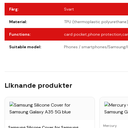
Färg
:
Svart
Material
:
TPU (thermoplastic polyurethane
Functions
:
card pocket,phone protection,cam
Suitable model
:
Phones / smartphones/Samsung/
Liknande produkter
Mercury
Samsung Silicone Cover for Samsung