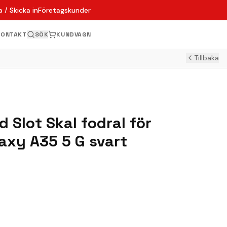
 / Skicka in
Företagskunder
KONTAKT
SÖK
KUNDVAGN
Tillbaka
 Slot Skal fodral för
xy A35 5 G svart