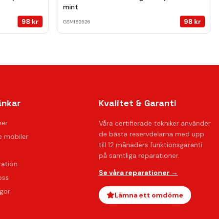
mint
98
kr
98
kr
GSM182626
änkar
Kvalitet & Garanti
ner
Våra certifierade tekniker använder
de bästa reservdelarna med upp
 mobiler
till 12 månaders funktionsgaranti
på samtliga reparationer.
ration
Se våra reparationer →
oss
ågor
Lämna ett omdöme