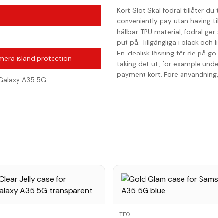
Kort Slot Skal fodral tillåter d
conveniently pay utan having till
hållbar TPU material, fodral ger
)
put på. Tillgängliga i black och 
En idealisk lösning för de på g
era island protection
taking det ut, för example under
payment kort. Före användning, p
Galaxy A35 5G
TFO