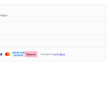
sdagar
AMERICAN
stripe
Klarna
Payments by
EXPRESS