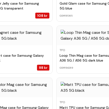
r Jelly case for Samsung
Gold Glam case for Samsung 
5G transparent
5G blue
108
kr
GSM181365
TFO
t case for Samsung Galaxy
Loop Thin Mag case for Sams
k
A36 5G / A56 5G dark blue
98
kr
GSM194269
TFO
 Mag case for Samsung Galaxy
Matt TPU case for Samsung G