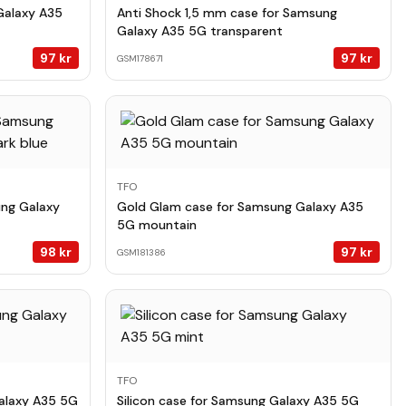
Galaxy A35
Anti Shock 1,5 mm case for Samsung
Galaxy A35 5G transparent
97
kr
97
kr
GSM178671
TFO
ung Galaxy
Gold Glam case for Samsung Galaxy A35
5G mountain
98
kr
97
kr
GSM181386
TFO
alaxy A35 5G
Silicon case for Samsung Galaxy A35 5G