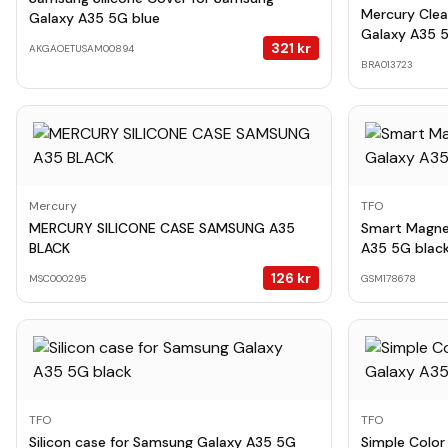
Mercury Clea
Galaxy A35 5G blue
Galaxy A35 
321
kr
AKGAOETUSAM00894
BRA013723
Mercury
TFO
MERCURY SILICONE CASE SAMSUNG A35
Smart Magne
BLACK
A35 5G blac
126
kr
MSC000295
GSM178678
TFO
TFO
Silicon case for Samsung Galaxy A35 5G
Simple Color