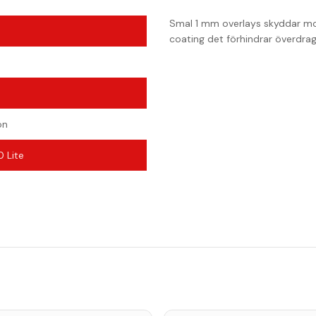
Smal 1 mm overlays skyddar mot
coating det förhindrar överdra
)
on
 Lite