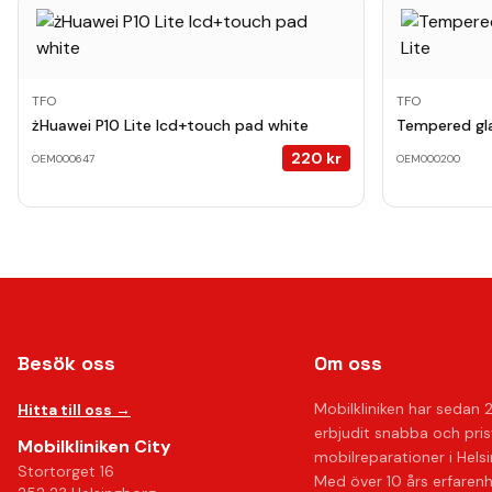
TFO
TFO
żHuawei P10 Lite lcd+touch pad white
Tempered gla
220
kr
OEM000647
OEM000200
Besök oss
Om oss
Mobilkliniken har sedan 
Hitta till oss →
erbjudit snabba och pri
Mobilkliniken City
mobilreparationer i Hels
Stortorget 16
Med över 10 års erfaren