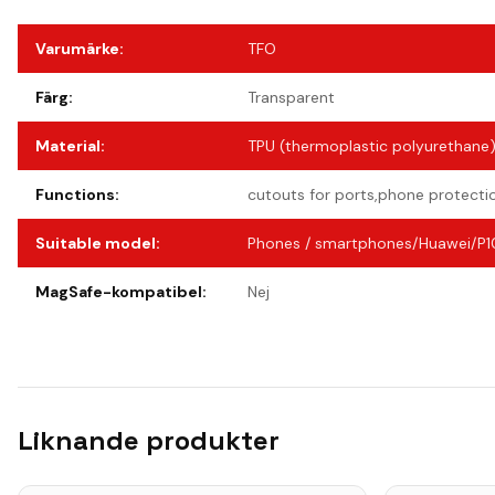
Varumärke
:
TFO
Färg
:
Transparent
Material
:
TPU (thermoplastic polyurethane
Functions
:
cutouts for ports,phone protecti
Suitable model
:
Phones / smartphones/Huawei/P10
MagSafe-kompatibel
:
Nej
Liknande produkter