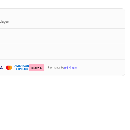
sdagar
AMERICAN
stripe
Klarna
Payments by
EXPRESS