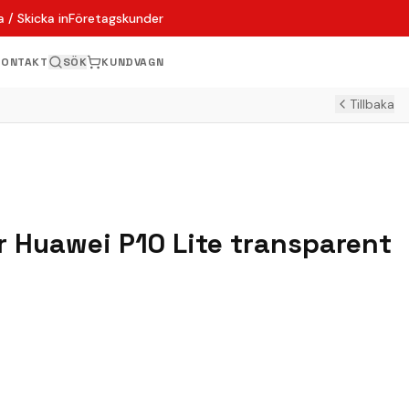
 / Skicka in
Företagskunder
KONTAKT
SÖK
KUNDVAGN
Tillbaka
ör Huawei P10 Lite transparent