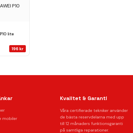
10 lite
196
kr
änkar
Kvalitet & Garanti
ner
Våra certifierade tekniker använder
de bästa reservdelarna med upp
 mobiler
till 12 månaders funktionsgaranti
på samtliga reparationer.