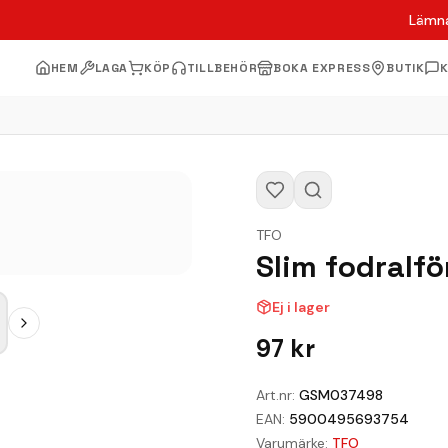
Lämna
HEM
LAGA
KÖP
TILLBEHÖR
BOKA EXPRESS
BUTIK
TFO
Slim fodralf
Ej i lager
97
kr
Art.nr:
GSM037498
EAN:
5900495693754
Varumärke:
TFO