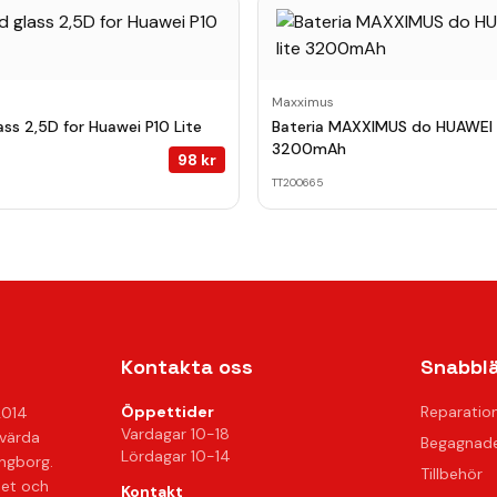
Maxximus
ss 2,5D for Huawei P10 Lite
Bateria MAXXIMUS do HUAWEI P
3200mAh
98
kr
TT200665
Kontakta oss
Snabbl
Öppettider
Reparatio
2014
Vardagar 10-18
svärda
Begagnade
Lördagar 10-14
ingborg.
Tillbehör
het och
Kontakt