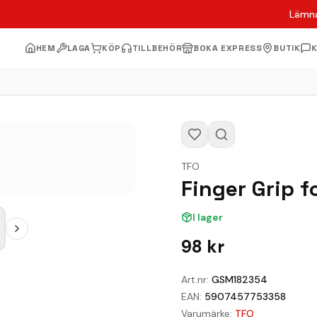
Lämna
HEM
LAGA
KÖP
TILLBEHÖR
BOKA EXPRESS
BUTIK
TFO
Finger Grip f
I lager
98
kr
Art.nr:
GSM182354
EAN:
5907457753358
Varumärke:
TFO