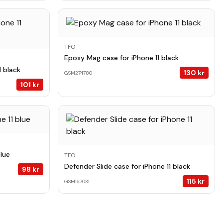
TFO
Epoxy Mag case for iPhone 11 black
1 black
130
kr
GSM274780
101
kr
lue
TFO
Defender Slide case for iPhone 11 black
98
kr
115
kr
GSM167031