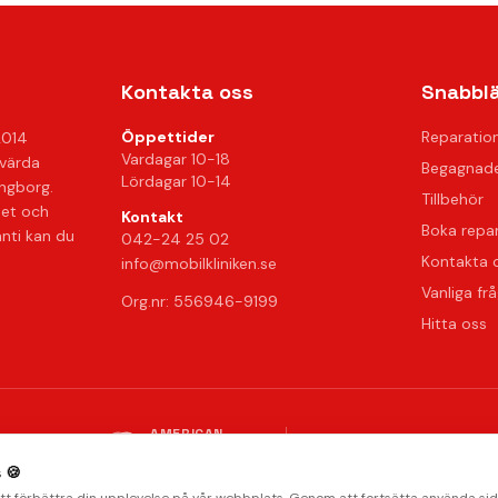
Kontakta oss
Snabbl
Öppettider
Reparatio
2014
Vardagar 10-18
svärda
Begagnade
Lördagar 10-14
ingborg.
Tillbehör
het och
Kontakt
Boka repa
anti kan du
042-24 25 02
Kontakta 
info@mobilkliniken.se
Vanliga fr
Org.nr: 556946-9199
Hitta oss
AMERICAN
stripe
Klarna.
Payments by
EXPRESS
Integritetspolicy
Radera data
Villkor
Returpolicy
 🍪
© 2026 Mobilkliniken. Alla rättigheter förbehållna.