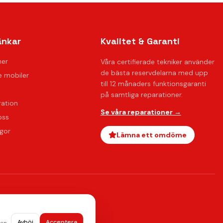
änkar
Kvalitet & Garanti
ner
Våra certifierade tekniker använder
de bästa reservdelarna med upp
 mobiler
till 12 månaders funktionsgaranti
på samtliga reparationer.
ration
Se våra reparationer →
oss
ågor
Lämna ett omdöme
Avböj
Acceptera