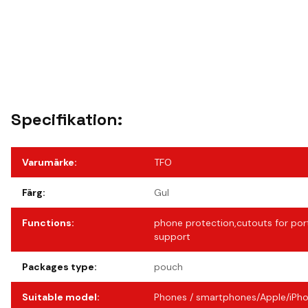
Specifikation:
Varumärke
:
TFO
Färg
:
Gul
Functions
:
phone protection,cutouts for port
support
Packages type
:
pouch
Suitable model
:
Phones / smartphones/Apple/iPho