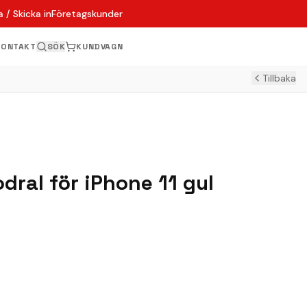
 / Skicka in
Företagskunder
KONTAKT
SÖK
KUNDVAGN
Tillbaka
odral för iPhone 11 gul