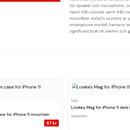
för speaker och microphone, oc
repor från outside samt från ins
microfiber. enhet's security är
smartphone modell, kameror area ä
significant bulk till telefon och
TFO
Lowkey Mag for iPhone 11 dark 
se for iPhone 11 mountain
GSM197050
97
kr