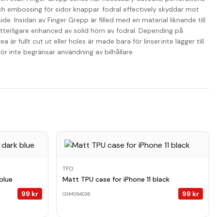
h embossing för sidor knappar. fodral effectively skyddar mot
ide. Insidan av Finger Grepp är filled med en material liknande till
 ytterligare enhanced av solid hörn av fodral. Depending på
r fullt cut ut eller holes är made bara för linser.inte lägger till
 gör inte begränsar användning av bilhållare.
TFO
blue
Matt TPU case for iPhone 11 black
99
kr
99
kr
GSM094036