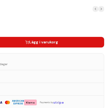
Lägg i varukorg
sdagar
AMERICAN
stripe
Klarna
Payments by
EXPRESS