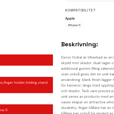
KOMPATIBILITET
Apple
iPhone 11
Beskrivning:
Decor fodral är tillverkad av 
skydd mot skador. dual-lager c
additional gummi filling säkerst
utan också gives det en unik ka
användning. blank finish lägger t
s,finger holder,folding stand
för kameror, längs med upphöjd
och skador. Tack vare precise 
unik series av products med en
cases skapar en attractive whole
durability. finger hållare har en
ne 11
hållare kan också be använd as 