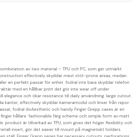
en kombination av two material – TPU och PC, som ger utmärkt
onstruction effectively skyddar mest stöt-prone areas, medan
äller en perfekt passar för enhet. fodral inte bara skyddar telefon
raktär med en hållbar print det gör inte wear off under
ill elegance och ökar resistance till daily användning. large cutout
a kanter, effectively skyddar kameramodul och linser från repor
passar, fodral doAesthetic och handy Finger Grepp cases är en
 finger hållare. fashionable färg scheme och simple form av matt
. product är tillverkad av TPU, som gives det höger flexibility och
 metall insert, gör det easier till mount på magnetiskt holders.
en ställ. Finger Grepp series har necessary cutouts, perforations