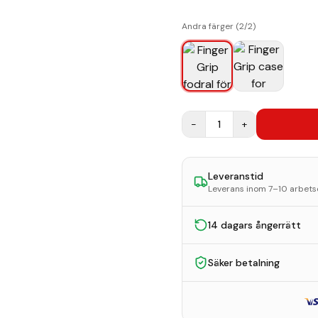
Andra färger (
2
/
2
)
−
1
+
Leveranstid
Leverans inom 7–10 arbet
14 dagars ångerrätt
Säker betalning