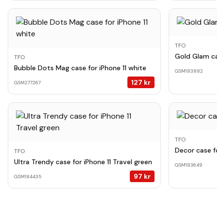
TFO
Gold Glam ca
TFO
Bubble Dots Mag case for iPhone 11 white
GSM183882
127
kr
GSM277267
TFO
Decor case fo
TFO
Ultra Trendy case for iPhone 11 Travel green
GSM183649
97
kr
GSM184435